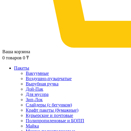
Ваша корзина
0
товаров
0
₸
Пакеты
Вакуумные
Воздушно-пузырчатые
Вырубная ручка
Дой-Пак
Для мусора
Зип-Лок
Слайдеры (с бегунком)
Крафт пакеты (бумажные)
Курьерские и почтовые
Полипропиленовые и БОПП
Майка