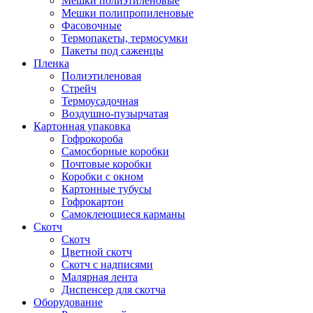
Мешки полиэтиленовые
Мешки полипропиленовые
Фасовочные
Термопакеты, термосумки
Пакеты под саженцы
Пленка
Полиэтиленовая
Стрейч
Термоусадочная
Воздушно-пузырчатая
Картонная упаковка
Гофрокороба
Самосборные коробки
Почтовые коробки
Коробки с окном
Картонные тубусы
Гофрокартон
Самоклеющиеся карманы
Скотч
Скотч
Цветной скотч
Скотч с надписями
Малярная лента
Диспенсер для скотча
Оборудование