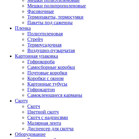
Мешки полиэтиленовые
Мешки полипропиленовые
Фасовочные
Термопакеты, термосумки
Пакеты под саженцы
Пленка
Полиэтиленовая
Стрейч
Термоусадочная
Воздушно-пузырчатая
Картонная упаковка
Гофрокороба
Самосборные коробки
Почтовые коробки
Коробки с окном
Картонные тубусы
Гофрокартон
Самоклеющиеся карманы
Скотч
Скотч
Цветной скотч
Скотч с надписями
Малярная лента
Диспенсер для скотча
Оборудование