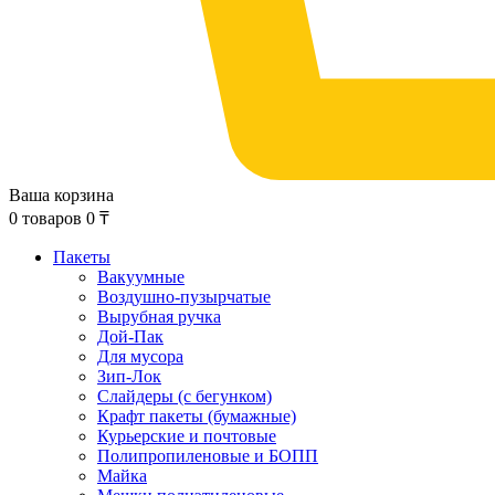
Ваша корзина
0
товаров
0
₸
Пакеты
Вакуумные
Воздушно-пузырчатые
Вырубная ручка
Дой-Пак
Для мусора
Зип-Лок
Слайдеры (с бегунком)
Крафт пакеты (бумажные)
Курьерские и почтовые
Полипропиленовые и БОПП
Майка