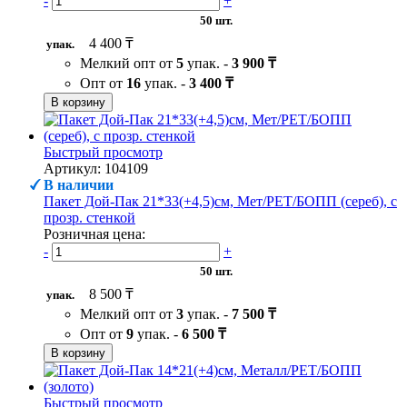
-
+
50 шт.
4 400 ₸
упак.
Мелкий опт от
5
упак. -
3 900 ₸
Опт от
16
упак. -
3 400 ₸
В корзину
Быстрый просмотр
Артикул: 104109
В наличии
Пакет Дой-Пак 21*33(+4,5)см, Мет/PET/БОПП (сереб), с
прозр. стенкой
Розничная цена:
-
+
50 шт.
8 500 ₸
упак.
Мелкий опт от
3
упак. -
7 500 ₸
Опт от
9
упак. -
6 500 ₸
В корзину
Быстрый просмотр