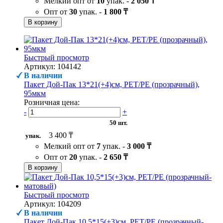
Мелкий опт от
10
упак. -
2 050 ₸
Опт от
30
упак. -
1 800 ₸
В корзину
Быстрый просмотр
Артикул: 104142
В наличии
Пакет Дой-Пак 13*21(+4)см, PET/PE (прозрачный),
95мкм
Розничная цена:
-
+
50 шт.
3 400 ₸
упак.
Мелкий опт от
7
упак. -
3 000 ₸
Опт от
20
упак. -
2 650 ₸
В корзину
Быстрый просмотр
Артикул: 104209
В наличии
Пакет Дой-Пак 10,5*15(+3)см, PET/PE (прозрачный-