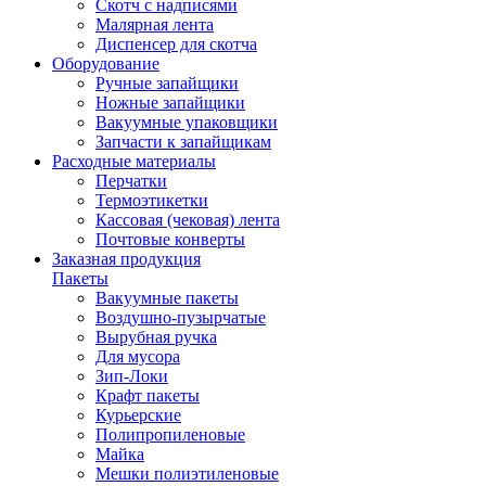
Скотч с надписями
Малярная лента
Диспенсер для скотча
Оборудование
Ручные запайщики
Ножные запайщики
Вакуумные упаковщики
Запчасти к запайщикам
Расходные материалы
Перчатки
Термоэтикетки
Кассовая (чековая) лента
Почтовые конверты
Заказная продукция
Пакеты
Вакуумные пакеты
Воздушно-пузырчатые
Вырубная ручка
Для мусора
Зип-Локи
Крафт пакеты
Курьерские
Полипропиленовые
Майка
Мешки полиэтиленовые