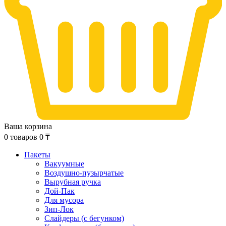
Ваша корзина
0
товаров
0
₸
Пакеты
Вакуумные
Воздушно-пузырчатые
Вырубная ручка
Дой-Пак
Для мусора
Зип-Лок
Слайдеры (с бегунком)