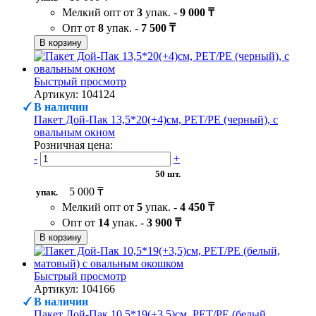
Мелкий опт от
3
упак. -
9 000 ₸
Опт от
8
упак. -
7 500 ₸
В корзину
Быстрый просмотр
Артикул: 104124
В наличии
Пакет Дой-Пак 13,5*20(+4)см, PET/PE (черный), с
овальным окном
Розничная цена:
-
+
50 шт.
5 000 ₸
упак.
Мелкий опт от
5
упак. -
4 450 ₸
Опт от
14
упак. -
3 900 ₸
В корзину
Быстрый просмотр
Артикул: 104166
В наличии
Пакет Дой-Пак 10,5*19(+3,5)см, PET/PE (белый,