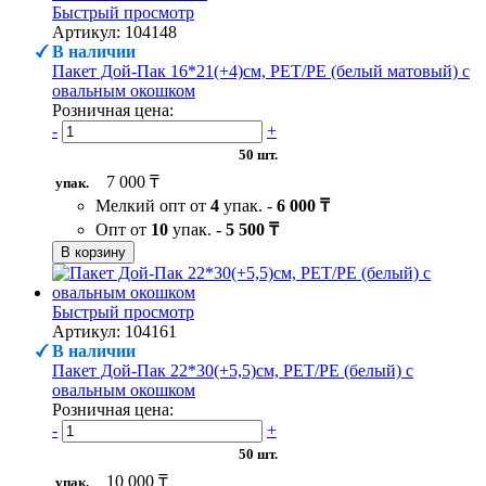
Быстрый просмотр
Артикул: 104148
В наличии
Пакет Дой-Пак 16*21(+4)см, PET/PE (белый матовый) с
овальным окошком
Розничная цена:
-
+
50 шт.
7 000 ₸
упак.
Мелкий опт от
4
упак. -
6 000 ₸
Опт от
10
упак. -
5 500 ₸
В корзину
Быстрый просмотр
Артикул: 104161
В наличии
Пакет Дой-Пак 22*30(+5,5)см, PET/PE (белый) с
овальным окошком
Розничная цена:
-
+
50 шт.
10 000 ₸
упак.