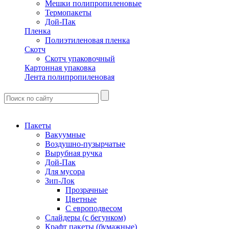
Мешки полипропиленовые
Термопакеты
Дой-Пак
Пленка
Полиэтиленовая пленка
Скотч
Скотч упаковочный
Картонная упаковка
Лента полипропиленовая
Пакеты
Вакуумные
Воздушно-пузырчатые
Вырубная ручка
Дой-Пак
Для мусора
Зип-Лок
Прозрачные
Цветные
С европодвесом
Слайдеры (с бегунком)
Крафт пакеты (бумажные)