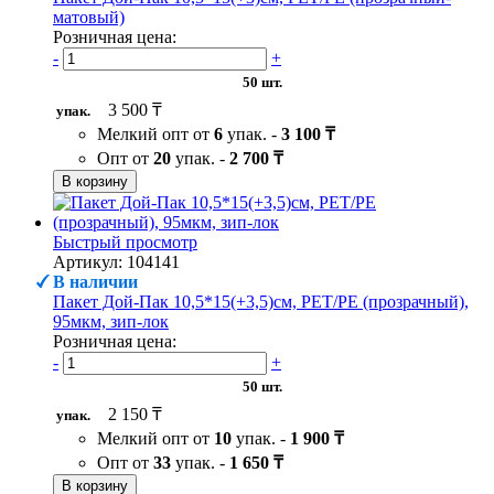
матовый)
Розничная цена:
-
+
50 шт.
3 500 ₸
упак.
Мелкий опт от
6
упак. -
3 100 ₸
Опт от
20
упак. -
2 700 ₸
В корзину
Быстрый просмотр
Артикул: 104141
В наличии
Пакет Дой-Пак 10,5*15(+3,5)см, PET/PE (прозрачный),
95мкм, зип-лок
Розничная цена:
-
+
50 шт.
2 150 ₸
упак.
Мелкий опт от
10
упак. -
1 900 ₸
Опт от
33
упак. -
1 650 ₸
В корзину