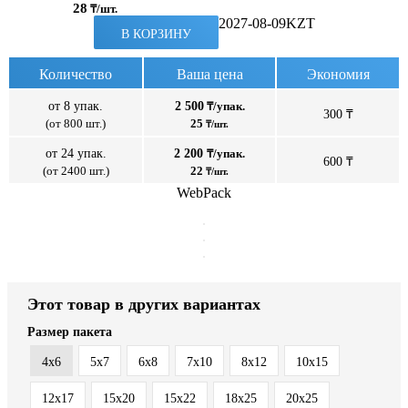
28
₸/шт.
2027-08-09
KZT
В КОРЗИНУ
Количество
Ваша цена
Экономия
от 8 упак.
2 500
₸/упак.
300 ₸
(от 800 шт.)
25
₸/шт.
от 24 упак.
2 200
₸/упак.
600 ₸
(от 2400 шт.)
22
₸/шт.
WebPack
Этот товар в других вариантах
Размер пакета
4x6
5x7
6x8
7x10
8x12
10x15
12x17
15x20
15x22
18x25
20x25