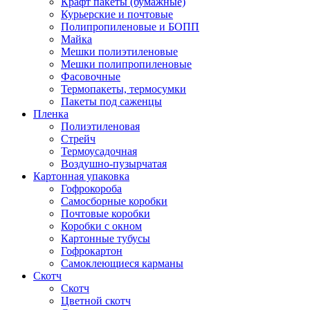
Крафт пакеты (бумажные)
Курьерские и почтовые
Полипропиленовые и БОПП
Майка
Мешки полиэтиленовые
Мешки полипропиленовые
Фасовочные
Термопакеты, термосумки
Пакеты под саженцы
Пленка
Полиэтиленовая
Стрейч
Термоусадочная
Воздушно-пузырчатая
Картонная упаковка
Гофрокороба
Самосборные коробки
Почтовые коробки
Коробки с окном
Картонные тубусы
Гофрокартон
Самоклеющиеся карманы
Скотч
Скотч
Цветной скотч