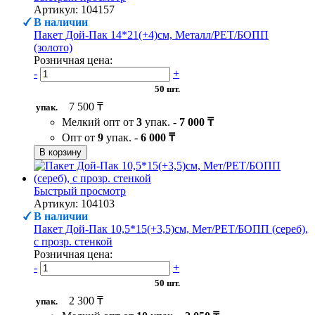
Артикул: 104157
В наличии
Пакет Дой-Пак 14*21(+4)см, Металл/PET/БОПП
(золото)
Розничная цена:
-
+
50 шт.
7 500 ₸
упак.
Мелкий опт от
3
упак. -
7 000 ₸
Опт от
9
упак. -
6 000 ₸
В корзину
Быстрый просмотр
Артикул: 104103
В наличии
Пакет Дой-Пак 10,5*15(+3,5)см, Мет/PET/БОПП (сереб),
с прозр. стенкой
Розничная цена:
-
+
50 шт.
2 300 ₸
упак.