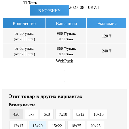
11
₸/шт.
2027-08-10
KZT
В КОРЗИНУ
Количество
Ваша цена
Экономия
от 20 упак.
980
₸/упак.
120 ₸
(от 2000 шт.)
9.80
₸/шт.
от 62 упак.
860
₸/упак.
240 ₸
(от 6200 шт.)
8.60
₸/шт.
WebPack
Этот товар в других вариантах
Размер пакета
4x6
5x7
6x8
7x10
8x12
10x15
12x17
15x20
15x22
18x25
20x25