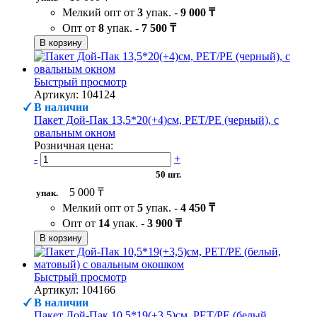
Мелкий опт от
3
упак. -
9 000 ₸
Опт от
8
упак. -
7 500 ₸
В корзину
Быстрый просмотр
Артикул: 104124
В наличии
Пакет Дой-Пак 13,5*20(+4)см, PET/PE (черный), с
овальным окном
Розничная цена:
-
+
50 шт.
5 000 ₸
упак.
Мелкий опт от
5
упак. -
4 450 ₸
Опт от
14
упак. -
3 900 ₸
В корзину
Быстрый просмотр
Артикул: 104166
В наличии
Пакет Дой-Пак 10,5*19(+3,5)см, PET/PE (белый,