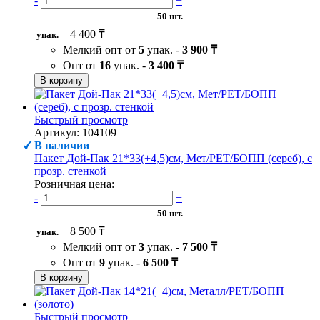
-
+
50 шт.
4 400 ₸
упак.
Мелкий опт от
5
упак. -
3 900 ₸
Опт от
16
упак. -
3 400 ₸
В корзину
Быстрый просмотр
Артикул: 104109
В наличии
Пакет Дой-Пак 21*33(+4,5)см, Мет/PET/БОПП (сереб), с
прозр. стенкой
Розничная цена:
-
+
50 шт.
8 500 ₸
упак.
Мелкий опт от
3
упак. -
7 500 ₸
Опт от
9
упак. -
6 500 ₸
В корзину
Быстрый просмотр