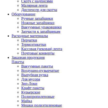
Скотч с надписями
Малярная лента
Диспенсер для скотча
Оборудование
Ручные запайщики
Ножные запайщики
Вакуумные упаковщики
Запчасти к запайщикам
Расходные материалы
Перчатки
Термоэтикетки
Кассовая (чековая) лента
Почтовые конверты
Заказная продукция
Пакеты
Вакуумные пакеты
Воздушно-пузырчатые
Вырубная ручка
Для мусора
Зип-Локи
Крафт пакеты
Курьерские
Полипропиленовые
Майка
Мешки полиэтиленовые