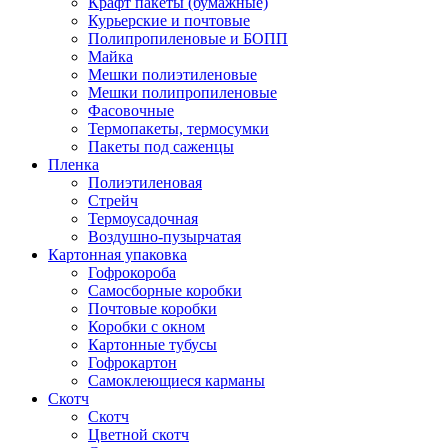
Крафт пакеты (бумажные)
Курьерские и почтовые
Полипропиленовые и БОПП
Майка
Мешки полиэтиленовые
Мешки полипропиленовые
Фасовочные
Термопакеты, термосумки
Пакеты под саженцы
Пленка
Полиэтиленовая
Стрейч
Термоусадочная
Воздушно-пузырчатая
Картонная упаковка
Гофрокороба
Самосборные коробки
Почтовые коробки
Коробки с окном
Картонные тубусы
Гофрокартон
Самоклеющиеся карманы
Скотч
Скотч
Цветной скотч