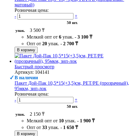
матовый)
Розничная цена:
-
+
50 шт.
3 500 ₸
упак.
Мелкий опт от
6
упак. -
3 100 ₸
Опт от
20
упак. -
2 700 ₸
В корзину
Быстрый просмотр
Артикул: 104141
В наличии
Пакет Дой-Пак 10,5*15(+3,5)см, PET/PE (прозрачный),
95мкм, зип-лок
Розничная цена:
-
+
50 шт.
2 150 ₸
упак.
Мелкий опт от
10
упак. -
1 900 ₸
Опт от
33
упак. -
1 650 ₸
В корзину