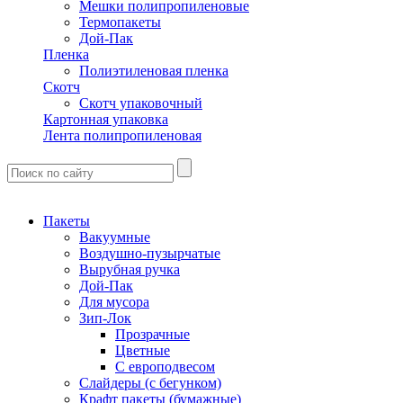
Мешки полипропиленовые
Термопакеты
Дой-Пак
Пленка
Полиэтиленовая пленка
Скотч
Скотч упаковочный
Картонная упаковка
Лента полипропиленовая
Пакеты
Вакуумные
Воздушно-пузырчатые
Вырубная ручка
Дой-Пак
Для мусора
Зип-Лок
Прозрачные
Цветные
С европодвесом
Слайдеры (с бегунком)
Крафт пакеты (бумажные)