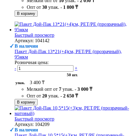
Мелкий опт от
10
упак. -
2 050 ₸
Опт от
30
упак. -
1 800 ₸
В корзину
Быстрый просмотр
Артикул: 104142
В наличии
Пакет Дой-Пак 13*21(+4)см, PET/PE (прозрачный),
95мкм
Розничная цена:
-
+
50 шт.
3 400 ₸
упак.
Мелкий опт от
7
упак. -
3 000 ₸
Опт от
20
упак. -
2 650 ₸
В корзину
Быстрый просмотр
Артикул: 104209
В наличии
Пакет Дой-Пак 10,5*15(+3)см, PET/PE (прозрачный-