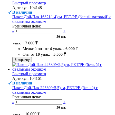
Быстрый просмотр
Артикул: 104148
В наличии
Пакет Дой-Пак 16*21(+4)см, PET/PE (белый матовый) с
овальным окошком
Розничная цена:
-
+
50 шт.
7 000 ₸
упак.
Мелкий опт от
4
упак. -
6 000 ₸
Опт от
10
упак. -
5 500 ₸
В корзину
Быстрый просмотр
Артикул: 104161
В наличии
Пакет Дой-Пак 22*30(+5,5)см, PET/PE (белый) с
овальным окошком
Розничная цена:
-
+
50 шт.
10 000 ₸
упак.