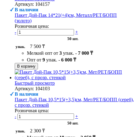
Артикул: 104157
В наличии
Пакет Дой-Пак 14*21(+4)см, Металл/PET/БОПП
(золото)
Розничная цена:
-
+
50 шт.
7 500 ₸
упак.
Мелкий опт от
3
упак. -
7 000 ₸
Опт от
9
упак. -
6 000 ₸
В корзину
Быстрый просмотр
Артикул: 104103
В наличии
Пакет Дой-Пак 10,5*15(+3,5)см, Мет/PET/БОПП (сереб),
с прозр. стенкой
Розничная цена:
-
+
50 шт.
2 300 ₸
упак.