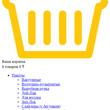
Ваша корзина
0
товаров
0
₸
Пакеты
Вакуумные
Воздушно-пузырчатые
Вырубная ручка
Дой-Пак
Для мусора
Зип-Лок
Слайдеры (с бегунком)