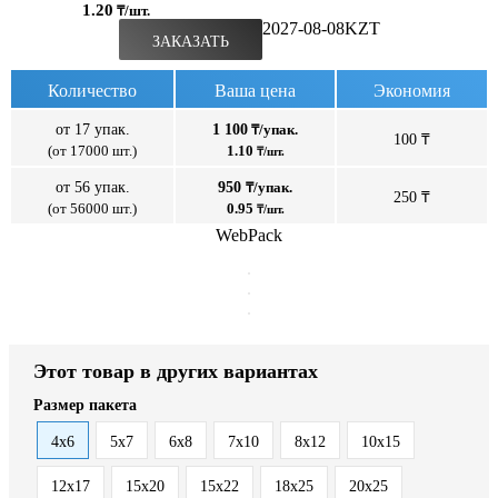
1.20
₸/шт.
2027-08-08
KZT
ЗАКАЗАТЬ
Количество
Ваша цена
Экономия
от 17 упак.
1 100
₸/упак.
100 ₸
(от 17000 шт.)
1.10
₸/шт.
от 56 упак.
950
₸/упак.
250 ₸
(от 56000 шт.)
0.95
₸/шт.
WebPack
Этот товар в других вариантах
Размер пакета
4x6
5x7
6x8
7x10
8x12
10x15
12x17
15x20
15x22
18x25
20x25