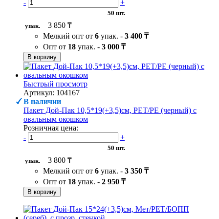
-
+
50 шт.
3 850 ₸
упак.
Мелкий опт от
6
упак. -
3 400 ₸
Опт от
18
упак. -
3 000 ₸
В корзину
Быстрый просмотр
Артикул: 104167
В наличии
Пакет Дой-Пак 10,5*19(+3,5)см, PET/PE (черный) с
овальным окошком
Розничная цена:
-
+
50 шт.
3 800 ₸
упак.
Мелкий опт от
6
упак. -
3 350 ₸
Опт от
18
упак. -
2 950 ₸
В корзину