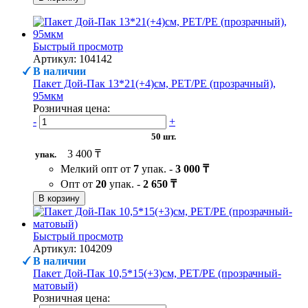
Быстрый просмотр
Артикул: 104142
В наличии
Пакет Дой-Пак 13*21(+4)см, PET/PE (прозрачный),
95мкм
Розничная цена:
-
+
50 шт.
3 400 ₸
упак.
Мелкий опт от
7
упак. -
3 000 ₸
Опт от
20
упак. -
2 650 ₸
В корзину
Быстрый просмотр
Артикул: 104209
В наличии
Пакет Дой-Пак 10,5*15(+3)см, PET/PE (прозрачный-
матовый)
Розничная цена: