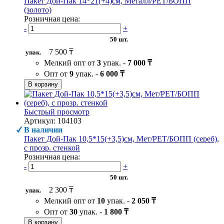
Пакет Дой-Пак 14*21(+4)см, Металл/PET/БОПП
(золото)
Розничная цена:
-
+
50 шт.
7 500 ₸
упак.
Мелкий опт от
3
упак. -
7 000 ₸
Опт от
9
упак. -
6 000 ₸
В корзину
Быстрый просмотр
Артикул: 104103
В наличии
Пакет Дой-Пак 10,5*15(+3,5)см, Мет/PET/БОПП (сереб),
с прозр. стенкой
Розничная цена:
-
+
50 шт.
2 300 ₸
упак.
Мелкий опт от
10
упак. -
2 050 ₸
Опт от
30
упак. -
1 800 ₸
В корзину