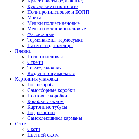
Крафт пакеты (бумажные)
Курьерские и почтовые
Полипропиленовые и БОПП
Майка
Мешки полиэтиленовые
Мешки полипропиленовые
Фасовочные
Термопакеты, термосумки
Пакеты под саженцы
Пленка
Полиэтиленовая
Стрейч
Термоусадочная
Воздушно-пузырчатая
Картонная упаковка
Гофрокороба
Самосборные коробки
Почтовые коробки
Коробки с окном
Картонные тубусы
Гофрокартон
Самоклеющиеся карманы
Скотч
Скотч
Цветной скотч