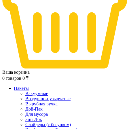
Ваша корзина
0
товаров
0
₸
Пакеты
Вакуумные
Воздушно-пузырчатые
Вырубная ручка
Дой-Пак
Для мусора
Зип-Лок
Слайдеры (с бегунком)