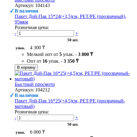
Артикул: 104143
В наличии
Пакет Дой-Пак 15*24(+3,5)см, PET/PE (прозрачный),
95мкм
Розничная цена:
-
+
50 шт.
4 300 ₸
упак.
Мелкий опт от
5
упак. -
3 800 ₸
Опт от
16
упак. -
3 350 ₸
В корзину
Быстрый просмотр
Артикул: 104212
В наличии
Пакет Дой-Пак 16*25(+4,5)см, PET/PE (прозрачный-
матовый)
Розничная цена:
-
+
50 шт.
6 000 ₸
упак.