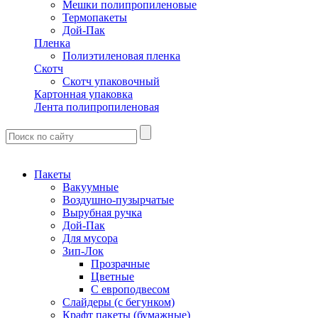
Мешки полипропиленовые
Термопакеты
Дой-Пак
Пленка
Полиэтиленовая пленка
Скотч
Скотч упаковочный
Картонная упаковка
Лента полипропиленовая
Пакеты
Вакуумные
Воздушно-пузырчатые
Вырубная ручка
Дой-Пак
Для мусора
Зип-Лок
Прозрачные
Цветные
С европодвесом
Слайдеры (с бегунком)
Крафт пакеты (бумажные)