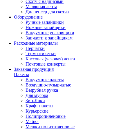
Скотч с надписями
Малярная лента
Диспенсер для скотча
Оборудование
Ручные запайщики
Ножные запайщики
Вакуумные упаковщики
Запчасти к запайщикам
Расходные материалы
Перчатки
Термоэтикетки
Кассовая (чековая) лента
Почтовые конверты
Заказная продукция
Пакеты
Вакуумные пакеты
Воздушно-пузырчатые
Вырубная ручка
Для мусора
Зип-Локи
Крафт пакеты
Курьерские
Полипропиленовые
Майка
Мешки полиэтиленовые