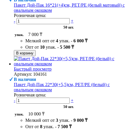
Пакет Дой-Пак 16*21(+4)см, PET/PE (белый матовый) с
овальным окошком
Розничная цена:
-
+
50 шт.
7 000 ₸
упак.
Мелкий опт от
4
упак. -
6 000 ₸
Опт от
10
упак. -
5 500 ₸
В корзину
Быстрый просмотр
Артикул: 104161
В наличии
Пакет Дой-Пак 22*30(+5,5)см, PET/PE (белый) с
овальным окошком
Розничная цена:
-
+
50 шт.
10 000 ₸
упак.
Мелкий опт от
3
упак. -
9 000 ₸
Опт от
8
упак. -
7 500 ₸