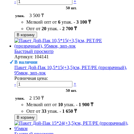
-
+
50 шт.
3 500 ₸
упак.
Мелкий опт от
6
упак. -
3 100 ₸
Опт от
20
упак. -
2 700 ₸
В корзину
Быстрый просмотр
Артикул: 104141
В наличии
Пакет Дой-Пак 10,5*15(+3,5)см, PET/PE (прозрачный),
95мкм, зип-лок
Розничная цена:
-
+
50 шт.
2 150 ₸
упак.
Мелкий опт от
10
упак. -
1 900 ₸
Опт от
33
упак. -
1 650 ₸
В корзину
Быстрый просмотр