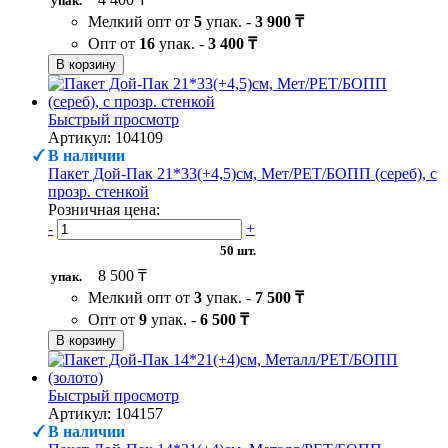
упак.
Мелкий опт от
5
упак. -
3 900 ₸
Опт от
16
упак. -
3 400 ₸
В корзину
Быстрый просмотр
Артикул: 104109
В наличии
Пакет Дой-Пак 21*33(+4,5)см, Мет/PET/БОПП (сереб), с
прозр. стенкой
Розничная цена:
-
+
50 шт.
8 500 ₸
упак.
Мелкий опт от
3
упак. -
7 500 ₸
Опт от
9
упак. -
6 500 ₸
В корзину
Быстрый просмотр
Артикул: 104157
В наличии