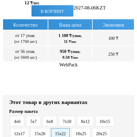
12
₸/шт.
2027-08-06
KZT
В КОРЗИНУ
Количество
Ваша цена
Экономия
от 17 упак.
1 100
₸/упак.
100 ₸
(от 1700 шт.)
11
₸/шт.
от 56 упак.
950
₸/упак.
250 ₸
(от 5600 шт.)
9.50
₸/шт.
WebPack
Этот товар в других вариантах
Размер пакета
4x6
5x7
6x8
7x10
8x12
10x15
12x17
15x20
15x22
18x25
20x25