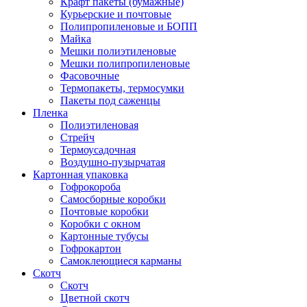
Крафт пакеты (бумажные)
Курьерские и почтовые
Полипропиленовые и БОПП
Майка
Мешки полиэтиленовые
Мешки полипропиленовые
Фасовочные
Термопакеты, термосумки
Пакеты под саженцы
Пленка
Полиэтиленовая
Стрейч
Термоусадочная
Воздушно-пузырчатая
Картонная упаковка
Гофрокороба
Самосборные коробки
Почтовые коробки
Коробки с окном
Картонные тубусы
Гофрокартон
Самоклеющиеся карманы
Скотч
Скотч
Цветной скотч