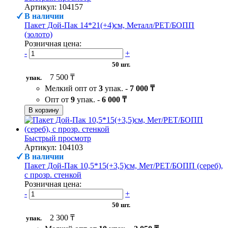
Артикул: 104157
В наличии
Пакет Дой-Пак 14*21(+4)см, Металл/PET/БОПП
(золото)
Розничная цена:
-
+
50 шт.
7 500 ₸
упак.
Мелкий опт от
3
упак. -
7 000 ₸
Опт от
9
упак. -
6 000 ₸
В корзину
Быстрый просмотр
Артикул: 104103
В наличии
Пакет Дой-Пак 10,5*15(+3,5)см, Мет/PET/БОПП (сереб),
с прозр. стенкой
Розничная цена:
-
+
50 шт.
2 300 ₸
упак.