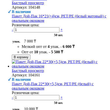
Быстрый просмотр
Артикул: 104148
В наличии
Пакет Дой-Пак 16*21(+4)см, PET/PE (белый матовый) с
овальным окошком
Розничная цена:
-
+
50 шт.
7 000 ₸
упак.
Мелкий опт от
4
упак. -
6 000 ₸
Опт от
10
упак. -
5 500 ₸
В корзину
Быстрый просмотр
Артикул: 104161
В наличии
Пакет Дой-Пак 22*30(+5,5)см, PET/PE (белый) с
овальным окошком
Розничная цена:
-
+
50 шт.
10 000 ₸
упак.