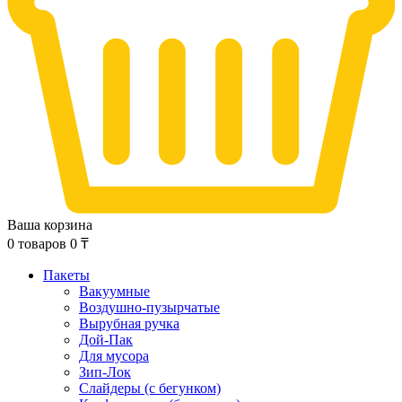
Ваша корзина
0
товаров
0
₸
Пакеты
Вакуумные
Воздушно-пузырчатые
Вырубная ручка
Дой-Пак
Для мусора
Зип-Лок
Слайдеры (с бегунком)