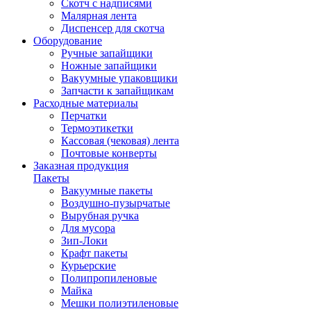
Скотч с надписями
Малярная лента
Диспенсер для скотча
Оборудование
Ручные запайщики
Ножные запайщики
Вакуумные упаковщики
Запчасти к запайщикам
Расходные материалы
Перчатки
Термоэтикетки
Кассовая (чековая) лента
Почтовые конверты
Заказная продукция
Пакеты
Вакуумные пакеты
Воздушно-пузырчатые
Вырубная ручка
Для мусора
Зип-Локи
Крафт пакеты
Курьерские
Полипропиленовые
Майка
Мешки полиэтиленовые