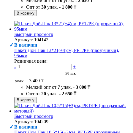
Мелкий опт от
10
упак. -
2 050 ₸
Опт от
30
упак. -
1 800 ₸
В корзину
Быстрый просмотр
Артикул: 104142
В наличии
Пакет Дой-Пак 13*21(+4)см, PET/PE (прозрачный),
95мкм
Розничная цена:
-
+
50 шт.
3 400 ₸
упак.
Мелкий опт от
7
упак. -
3 000 ₸
Опт от
20
упак. -
2 650 ₸
В корзину
Быстрый просмотр
Артикул: 104209
В наличии
Пакет Дой-Пак 10,5*15(+3)см, PET/PE (прозрачный-