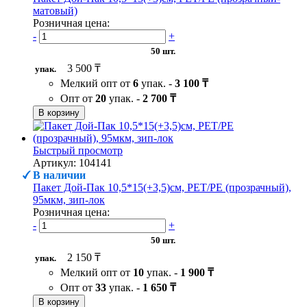
матовый)
Розничная цена:
-
+
50 шт.
3 500 ₸
упак.
Мелкий опт от
6
упак. -
3 100 ₸
Опт от
20
упак. -
2 700 ₸
В корзину
Быстрый просмотр
Артикул: 104141
В наличии
Пакет Дой-Пак 10,5*15(+3,5)см, PET/PE (прозрачный),
95мкм, зип-лок
Розничная цена:
-
+
50 шт.
2 150 ₸
упак.
Мелкий опт от
10
упак. -
1 900 ₸
Опт от
33
упак. -
1 650 ₸
В корзину