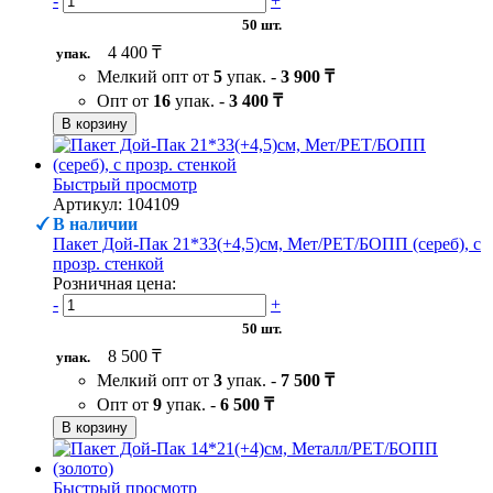
-
+
50 шт.
4 400 ₸
упак.
Мелкий опт от
5
упак. -
3 900 ₸
Опт от
16
упак. -
3 400 ₸
В корзину
Быстрый просмотр
Артикул: 104109
В наличии
Пакет Дой-Пак 21*33(+4,5)см, Мет/PET/БОПП (сереб), с
прозр. стенкой
Розничная цена:
-
+
50 шт.
8 500 ₸
упак.
Мелкий опт от
3
упак. -
7 500 ₸
Опт от
9
упак. -
6 500 ₸
В корзину
Быстрый просмотр