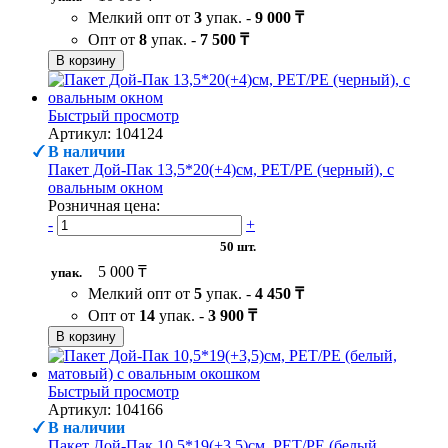
Мелкий опт от
3
упак. -
9 000 ₸
Опт от
8
упак. -
7 500 ₸
В корзину
Быстрый просмотр
Артикул: 104124
В наличии
Пакет Дой-Пак 13,5*20(+4)см, PET/PE (черный), с
овальным окном
Розничная цена:
-
+
50 шт.
5 000 ₸
упак.
Мелкий опт от
5
упак. -
4 450 ₸
Опт от
14
упак. -
3 900 ₸
В корзину
Быстрый просмотр
Артикул: 104166
В наличии
Пакет Дой-Пак 10,5*19(+3,5)см, PET/PE (белый,