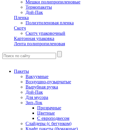
Мешки полипропиленовые
Термопакеты
Дой-Пак
Пленка
Полиэтиленовая пленка
Скотч
Скотч упаковочный
Картонная упаковка
Лента полипропиленовая
Пакеты
Вакуумные
Воздушно-пузырчатые
Вырубная ручка
Дой-Пак
Для мусора
Зип-Лок
Прозрачные
Цветные
С европодвесом
Слайдеры (с бегунком)
Крафт пакеты (бумажные)