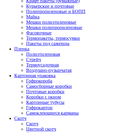
Крафт пакеты (бумажные)
Курьерские и почтовые
Полипропиленовые и БОПП
Майка
Мешки полиэтиленовые
Мешки полипропиленовые
Фасовочные
Термопакеты, термосумки
Пакеты под саженцы
Пленка
Полиэтиленовая
Стрейч
Термоусадочная
Воздушно-пузырчатая
Картонная упаковка
Гофрокороба
Самосборные коробки
Почтовые коробки
Коробки с окном
Картонные тубусы
Гофрокартон
Самоклеющиеся карманы
Скотч
Скотч
Цветной скотч