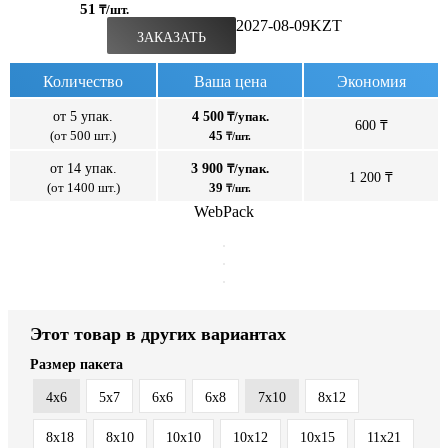
51
₸/шт.
2027-08-09
KZT
ЗАКАЗАТЬ
Количество
Ваша цена
Экономия
от 5 упак.
4 500
₸/упак.
600 ₸
(от 500 шт.)
45
₸/шт.
от 14 упак.
3 900
₸/упак.
1 200 ₸
(от 1400 шт.)
39
₸/шт.
WebPack
Этот товар в других вариантах
Размер пакета
4x6
5x7
6x6
6x8
7x10
8x12
8x18
8х10
10x10
10x12
10x15
11x21