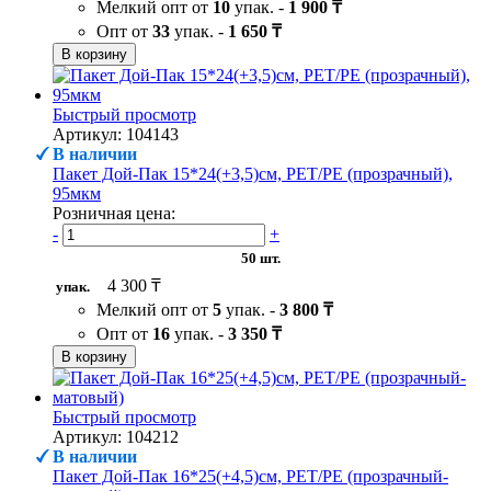
Мелкий опт от
10
упак. -
1 900 ₸
Опт от
33
упак. -
1 650 ₸
В корзину
Быстрый просмотр
Артикул: 104143
В наличии
Пакет Дой-Пак 15*24(+3,5)см, PET/PE (прозрачный),
95мкм
Розничная цена:
-
+
50 шт.
4 300 ₸
упак.
Мелкий опт от
5
упак. -
3 800 ₸
Опт от
16
упак. -
3 350 ₸
В корзину
Быстрый просмотр
Артикул: 104212
В наличии
Пакет Дой-Пак 16*25(+4,5)см, PET/PE (прозрачный-