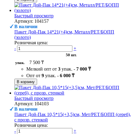
Быстрый просмотр
Артикул: 104157
В наличии
Пакет Дой-Пак 14*21(+4)см, Металл/PET/БОПП
(золото)
Розничная цена:
-
+
50 шт.
7 500 ₸
упак.
Мелкий опт от
3
упак. -
7 000 ₸
Опт от
9
упак. -
6 000 ₸
В корзину
Быстрый просмотр
Артикул: 104103
В наличии
Пакет Дой-Пак 10,5*15(+3,5)см, Мет/PET/БОПП (сереб),
с прозр. стенкой
Розничная цена:
-
+