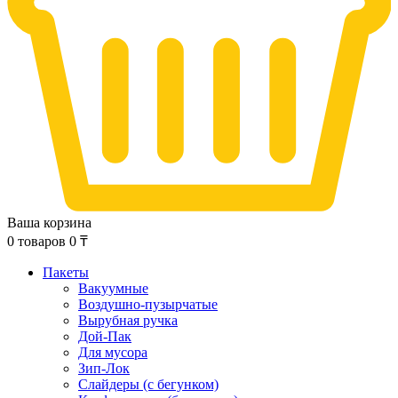
Ваша корзина
0
товаров
0
₸
Пакеты
Вакуумные
Воздушно-пузырчатые
Вырубная ручка
Дой-Пак
Для мусора
Зип-Лок
Слайдеры (с бегунком)