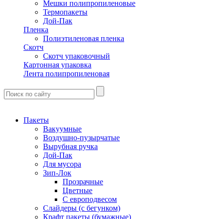
Мешки полипропиленовые
Термопакеты
Дой-Пак
Пленка
Полиэтиленовая пленка
Скотч
Скотч упаковочный
Картонная упаковка
Лента полипропиленовая
Пакеты
Вакуумные
Воздушно-пузырчатые
Вырубная ручка
Дой-Пак
Для мусора
Зип-Лок
Прозрачные
Цветные
С европодвесом
Слайдеры (с бегунком)
Крафт пакеты (бумажные)