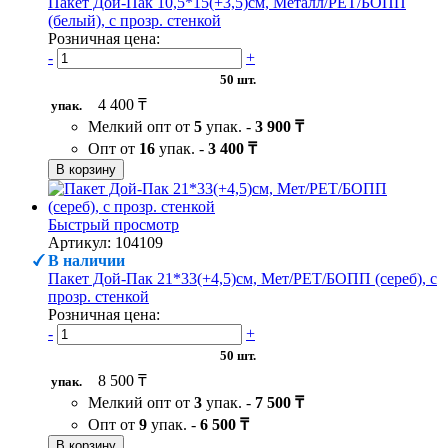
Пакет Дой-Пак 10,5*15(+3,5)см, Металл/PET/БОПП
(белый), с прозр. стенкой
Розничная цена:
-
+
50 шт.
4 400 ₸
упак.
Мелкий опт от
5
упак. -
3 900 ₸
Опт от
16
упак. -
3 400 ₸
В корзину
Быстрый просмотр
Артикул: 104109
В наличии
Пакет Дой-Пак 21*33(+4,5)см, Мет/PET/БОПП (сереб), с
прозр. стенкой
Розничная цена:
-
+
50 шт.
8 500 ₸
упак.
Мелкий опт от
3
упак. -
7 500 ₸
Опт от
9
упак. -
6 500 ₸
В корзину