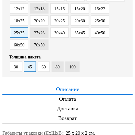
12x12
12x18
15x15
15x20
15x22
18x25
20x20
20x25
20x30
25x30
25x35
27x26
30x40
35x45
40x50
60x50
70x50
Толщина пакета
30
45
60
80
100
Описание
Оплата
Доставка
Возврат
Габариты упаковки (ДxШxВ):
25
x
20
x
2 см.