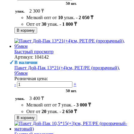
50 шт.
2 300 ₸
упак.
Мелкий опт от
10
упак. -
2 050 ₸
Опт от
30
упак. -
1 800 ₸
В корзину
Быстрый просмотр
Артикул: 104142
В наличии
Пакет Дой-Пак 13*21(+4)см, PET/PE (прозрачный),
95мкм
Розничная цена:
-
+
50 шт.
3 400 ₸
упак.
Мелкий опт от
7
упак. -
3 000 ₸
Опт от
20
упак. -
2 650 ₸
В корзину