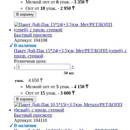
Мелкий опт от
6
упак. -
3 350 ₸
Опт от
18
упак. -
2 950 ₸
В корзину
Быстрый просмотр
Артикул: 104108
В наличии
Пакет Дой-Пак 15*24(+3,5)см, Мет/PET/БОПП (сереб), с
прозр. стенкой
Розничная цена:
-
+
50 шт.
4 650 ₸
упак.
Мелкий опт от
5
упак. -
4 150 ₸
Опт от
15
упак. -
3 600 ₸
В корзину
Быстрый просмотр
Артикул: 104110
В наличии