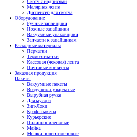
Скотч с надписями
Малярная лента
Диспенсер для скотча
Оборудование
Ручные запайщики
Ножные запайщики
Вакуумные упаковщики
Запчасти к запайщикам
Расходные материалы
Перчатки
Термоэтикетки
Кассовая (чековая) лента
Почтовые конверты
Заказная продукция
Пакеты
Вакуумные пакеты
Воздушно-пузырчатые
Вырубная ручка
Для мусора
Зип-Локи
Крафт пакеты
Курьерские
Полипропиленовые
Майка
Мешки полиэтиленовые