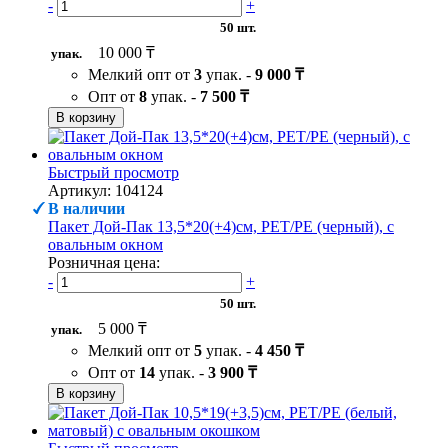
-
+
50 шт.
10 000 ₸
упак.
Мелкий опт от
3
упак. -
9 000 ₸
Опт от
8
упак. -
7 500 ₸
В корзину
Быстрый просмотр
Артикул: 104124
В наличии
Пакет Дой-Пак 13,5*20(+4)см, PET/PE (черный), с
овальным окном
Розничная цена:
-
+
50 шт.
5 000 ₸
упак.
Мелкий опт от
5
упак. -
4 450 ₸
Опт от
14
упак. -
3 900 ₸
В корзину