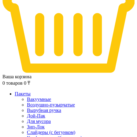
Ваша корзина
0
товаров
0
₸
Пакеты
Вакуумные
Воздушно-пузырчатые
Вырубная ручка
Дой-Пак
Для мусора
Зип-Лок
Слайдеры (с бегунком)