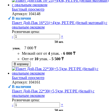
Быстрый просмотр
Артикул: 104148
В наличии
Пакет Дой-Пак 16*21(+4)см, PET/PE (белый матовый) с
овальным окошком
Розничная цена:
-
+
50 шт.
7 000 ₸
упак.
Мелкий опт от
4
упак. -
6 000 ₸
Опт от
10
упак. -
5 500 ₸
В корзину
Быстрый просмотр
Артикул: 104161
В наличии
Пакет Дой-Пак 22*30(+5,5)см, PET/PE (белый) с
овальным окошком
Розничная цена:
-
+
50 шт.