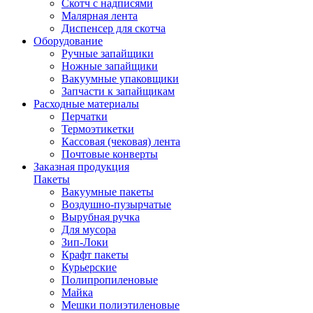
Скотч с надписями
Малярная лента
Диспенсер для скотча
Оборудование
Ручные запайщики
Ножные запайщики
Вакуумные упаковщики
Запчасти к запайщикам
Расходные материалы
Перчатки
Термоэтикетки
Кассовая (чековая) лента
Почтовые конверты
Заказная продукция
Пакеты
Вакуумные пакеты
Воздушно-пузырчатые
Вырубная ручка
Для мусора
Зип-Локи
Крафт пакеты
Курьерские
Полипропиленовые
Майка
Мешки полиэтиленовые