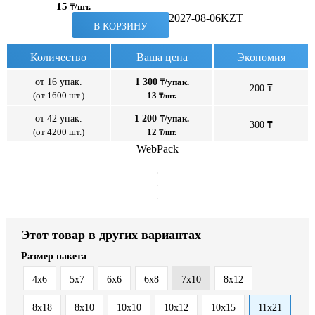
15
₸/шт.
2027-08-06
KZT
В КОРЗИНУ
Количество
Ваша цена
Экономия
от 16 упак.
1 300
₸/упак.
200 ₸
(от 1600 шт.)
13
₸/шт.
от 42 упак.
1 200
₸/упак.
300 ₸
(от 4200 шт.)
12
₸/шт.
WebPack
Этот товар в других вариантах
Размер пакета
4x6
5x7
6x6
6x8
7x10
8x12
8x18
8х10
10x10
10x12
10x15
11x21