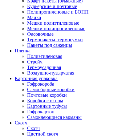
Крафт пакеты (бумажные)
Курьерские и почтовые
Полипропиленовые и БОПП
Майка
Мешки полиэтиленовые
Мешки полипропиленовые
Фасовочные
Термопакеты, термосумки
Пакеты под саженцы
Пленка
Полиэтиленовая
Стрейч
Термоусадочная
Воздушно-пузырчатая
Картонная упаковка
Гофрокороба
Самосборные коробки
Почтовые коробки
Коробки с окном
Картонные тубусы
Гофрокартон
Самоклеющиеся карманы
Скотч
Скотч
Цветной скотч