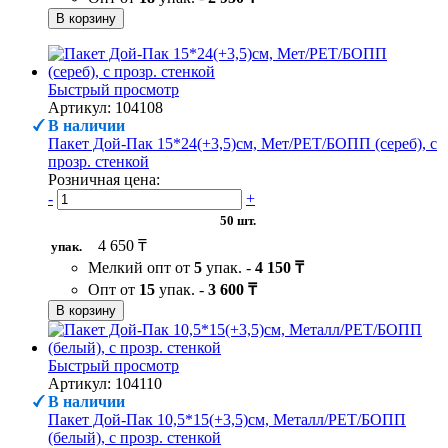
В корзину
Быстрый просмотр
Артикул: 104108
В наличии
Пакет Дой-Пак 15*24(+3,5)см, Мет/PET/БОПП (сереб), с
прозр. стенкой
Розничная цена:
-
+
50 шт.
4 650 ₸
упак.
Мелкий опт от
5
упак. -
4 150 ₸
Опт от
15
упак. -
3 600 ₸
В корзину
Быстрый просмотр
Артикул: 104110
В наличии
Пакет Дой-Пак 10,5*15(+3,5)см, Металл/PET/БОПП
(белый), с прозр. стенкой