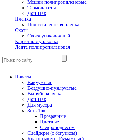
Мешки полипропиленовые
Термопакеты
Дой-Пак
Пленка
Полиэтиленовая пленка
Скотч
Скотч упаковочный
Картонная упаковка
Лента полипропиленовая
Пакеты
Вакуумные
Воздушно-пузырчатые
Вырубная ручка
Дой-Пак
Для мусора
Зип-Лок
Прозрачные
Цветные
С европодвесом
Слайдеры (с бегунком)
Крафт пакеты (бумажные)