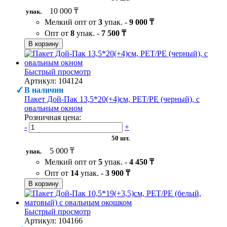
10 000 ₸
упак.
Мелкий опт от
3
упак. -
9 000 ₸
Опт от
8
упак. -
7 500 ₸
В корзину
Быстрый просмотр
Артикул: 104124
В наличии
Пакет Дой-Пак 13,5*20(+4)см, PET/PE (черный), с
овальным окном
Розничная цена:
-
+
50 шт.
5 000 ₸
упак.
Мелкий опт от
5
упак. -
4 450 ₸
Опт от
14
упак. -
3 900 ₸
В корзину
Быстрый просмотр
Артикул: 104166