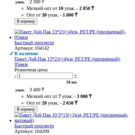
2 300 ₸
упак.
Мелкий опт от
10
упак. -
2 050 ₸
Опт от
30
упак. -
1 800 ₸
В корзину
Быстрый просмотр
Артикул: 104142
В наличии
Пакет Дой-Пак 13*21(+4)см, PET/PE (прозрачный),
95мкм
Розничная цена:
-
+
50 шт.
3 400 ₸
упак.
Мелкий опт от
7
упак. -
3 000 ₸
Опт от
20
упак. -
2 650 ₸
В корзину
Быстрый просмотр
Артикул: 104209