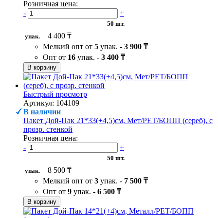
Розничная цена:
-
+
50 шт.
4 400 ₸
упак.
Мелкий опт от
5
упак. -
3 900 ₸
Опт от
16
упак. -
3 400 ₸
В корзину
Быстрый просмотр
Артикул: 104109
В наличии
Пакет Дой-Пак 21*33(+4,5)см, Мет/PET/БОПП (сереб), с
прозр. стенкой
Розничная цена:
-
+
50 шт.
8 500 ₸
упак.
Мелкий опт от
3
упак. -
7 500 ₸
Опт от
9
упак. -
6 500 ₸
В корзину