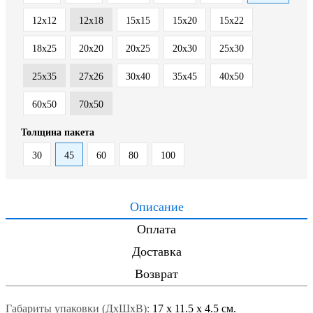
12x12
12x18
15x15
15x20
15x22
18x25
20x20
20x25
20x30
25x30
25x35
27x26
30x40
35x45
40x50
60x50
70x50
Толщина пакета
30
45
60
80
100
Описание
Оплата
Доставка
Возврат
Габариты упаковки (ДxШxВ):
17
x
11.5
x
4.5 см.