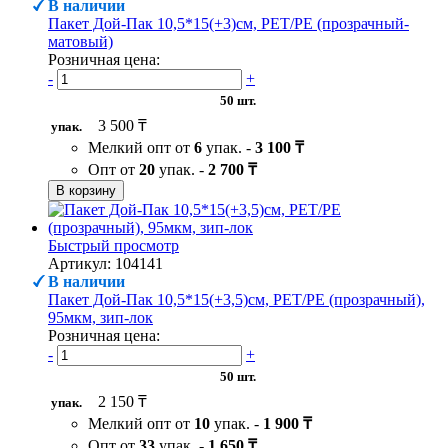
В наличии
Пакет Дой-Пак 10,5*15(+3)см, PET/PE (прозрачный-
матовый)
Розничная цена:
-
+
50 шт.
3 500 ₸
упак.
Мелкий опт от
6
упак. -
3 100 ₸
Опт от
20
упак. -
2 700 ₸
В корзину
Быстрый просмотр
Артикул: 104141
В наличии
Пакет Дой-Пак 10,5*15(+3,5)см, PET/PE (прозрачный),
95мкм, зип-лок
Розничная цена:
-
+
50 шт.
2 150 ₸
упак.
Мелкий опт от
10
упак. -
1 900 ₸
Опт от
33
упак. -
1 650 ₸