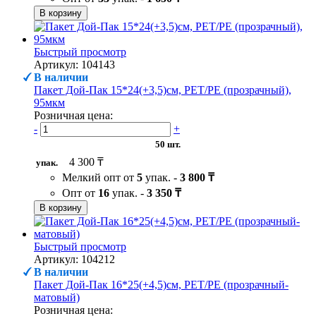
В корзину
Быстрый просмотр
Артикул: 104143
В наличии
Пакет Дой-Пак 15*24(+3,5)см, PET/PE (прозрачный),
95мкм
Розничная цена:
-
+
50 шт.
4 300 ₸
упак.
Мелкий опт от
5
упак. -
3 800 ₸
Опт от
16
упак. -
3 350 ₸
В корзину
Быстрый просмотр
Артикул: 104212
В наличии
Пакет Дой-Пак 16*25(+4,5)см, PET/PE (прозрачный-
матовый)
Розничная цена: