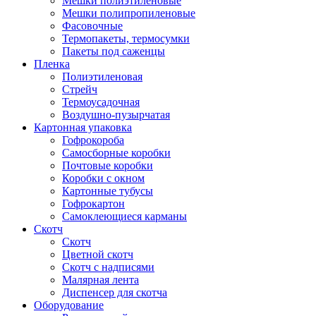
Мешки полиэтиленовые
Мешки полипропиленовые
Фасовочные
Термопакеты, термосумки
Пакеты под саженцы
Пленка
Полиэтиленовая
Стрейч
Термоусадочная
Воздушно-пузырчатая
Картонная упаковка
Гофрокороба
Самосборные коробки
Почтовые коробки
Коробки с окном
Картонные тубусы
Гофрокартон
Самоклеющиеся карманы
Скотч
Скотч
Цветной скотч
Скотч с надписями
Малярная лента
Диспенсер для скотча
Оборудование