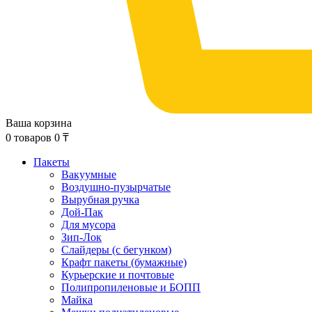
Ваша корзина
0
товаров
0
₸
Пакеты
Вакуумные
Воздушно-пузырчатые
Вырубная ручка
Дой-Пак
Для мусора
Зип-Лок
Слайдеры (с бегунком)
Крафт пакеты (бумажные)
Курьерские и почтовые
Полипропиленовые и БОПП
Майка