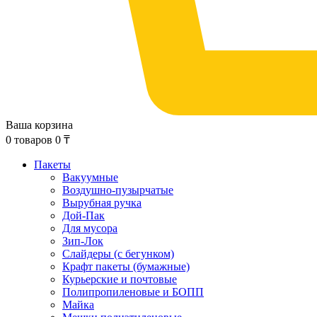
Ваша корзина
0
товаров
0
₸
Пакеты
Вакуумные
Воздушно-пузырчатые
Вырубная ручка
Дой-Пак
Для мусора
Зип-Лок
Слайдеры (с бегунком)
Крафт пакеты (бумажные)
Курьерские и почтовые
Полипропиленовые и БОПП
Майка