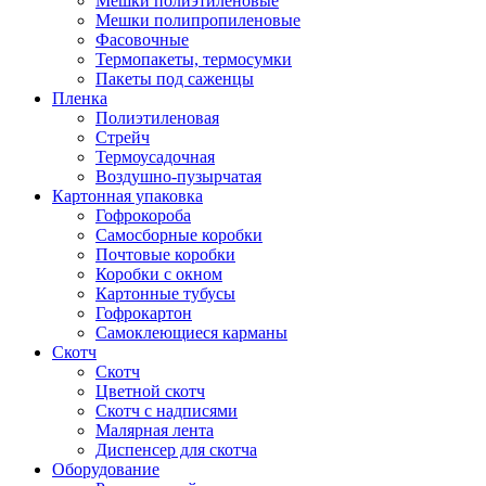
Мешки полиэтиленовые
Мешки полипропиленовые
Фасовочные
Термопакеты, термосумки
Пакеты под саженцы
Пленка
Полиэтиленовая
Стрейч
Термоусадочная
Воздушно-пузырчатая
Картонная упаковка
Гофрокороба
Самосборные коробки
Почтовые коробки
Коробки с окном
Картонные тубусы
Гофрокартон
Самоклеющиеся карманы
Скотч
Скотч
Цветной скотч
Скотч с надписями
Малярная лента
Диспенсер для скотча
Оборудование