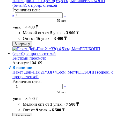
Пакет Дой-Пак 10,5*15(+3,5)см, Металл/PET/БОПП
(белый), с прозр. стенкой
Розничная цена:
-
+
50 шт.
4 400 ₸
упак.
Мелкий опт от
5
упак. -
3 900 ₸
Опт от
16
упак. -
3 400 ₸
В корзину
Быстрый просмотр
Артикул: 104109
В наличии
Пакет Дой-Пак 21*33(+4,5)см, Мет/PET/БОПП (сереб), с
прозр. стенкой
Розничная цена:
-
+
50 шт.
8 500 ₸
упак.
Мелкий опт от
3
упак. -
7 500 ₸
Опт от
9
упак. -
6 500 ₸
В корзину