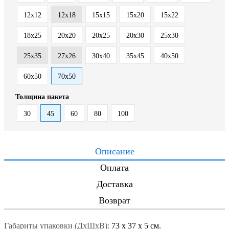
12x12
12x18
15x15
15x20
15x22
18x25
20x20
20x25
20x30
25x30
25x35
27x26
30x40
35x45
40x50
60x50
70x50
Толщина пакета
30
45
60
80
100
Описание
Оплата
Доставка
Возврат
Габариты упаковки (ДxШxВ):
73
x
37
x
5 см.