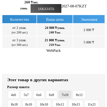
260
₸/шт.
2027-08-07
KZT
упак.
ЗАКАЗАТЬ
Количество
Ваша цена
Экономия
от 2 упак.
24 000
₸/упак.
2 000 ₸
(от 200 шт.)
240
₸/шт.
от 3 упак.
21 000
₸/упак.
5 000 ₸
(от 300 шт.)
210
₸/шт.
WebPack
Этот товар в других вариантах
Размер пакета
4x6
5x7
6x6
6x8
7x10
8x12
8x18
8х10
10x10
10x12
10x15
11x21