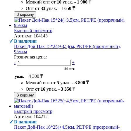
Мелкий опт от
10
упак. -
1 900 ₸
Опт от
33
упак. -
1 650 ₸
В корзину
Быстрый просмотр
Артикул: 104143
В наличии
Пакет Дой-Пак 15*24(+3,5)см, PET/PE (прозрачный),
95мкм
Розничная цена:
-
+
50 шт.
4 300 ₸
упак.
Мелкий опт от
5
упак. -
3 800 ₸
Опт от
16
упак. -
3 350 ₸
В корзину
Быстрый просмотр
Артикул: 104212
В наличии
Пакет Дой-Пак 16*25(+4,5)см, PET/PE (прозрачный-