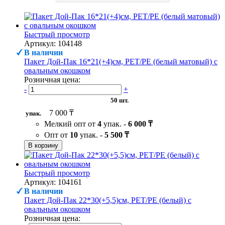
Быстрый просмотр
Артикул: 104148
В наличии
Пакет Дой-Пак 16*21(+4)см, PET/PE (белый матовый) с
овальным окошком
Розничная цена:
-
+
50 шт.
7 000 ₸
упак.
Мелкий опт от
4
упак. -
6 000 ₸
Опт от
10
упак. -
5 500 ₸
В корзину
Быстрый просмотр
Артикул: 104161
В наличии
Пакет Дой-Пак 22*30(+5,5)см, PET/PE (белый) с
овальным окошком
Розничная цена: