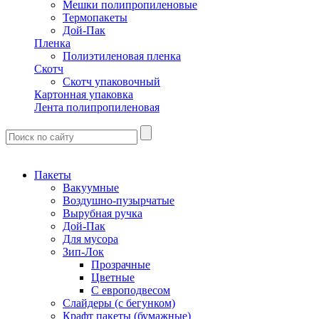
Мешки полипропиленовые
Термопакеты
Дой-Пак
Пленка
Полиэтиленовая пленка
Скотч
Скотч упаковочный
Картонная упаковка
Лента полипропиленовая
Пакеты
Вакуумные
Воздушно-пузырчатые
Вырубная ручка
Дой-Пак
Для мусора
Зип-Лок
Прозрачные
Цветные
С европодвесом
Слайдеры (с бегунком)
Крафт пакеты (бумажные)