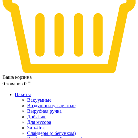
Ваша корзина
0
товаров
0
₸
Пакеты
Вакуумные
Воздушно-пузырчатые
Вырубная ручка
Дой-Пак
Для мусора
Зип-Лок
Слайдеры (с бегунком)