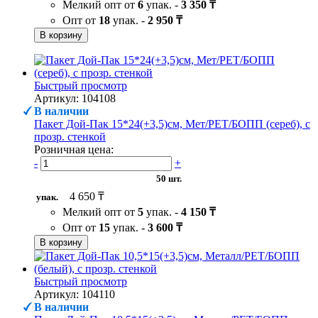
Мелкий опт от
6
упак. -
3 350 ₸
Опт от
18
упак. -
2 950 ₸
В корзину
Быстрый просмотр
Артикул: 104108
В наличии
Пакет Дой-Пак 15*24(+3,5)см, Мет/PET/БОПП (сереб), с
прозр. стенкой
Розничная цена:
-
+
50 шт.
4 650 ₸
упак.
Мелкий опт от
5
упак. -
4 150 ₸
Опт от
15
упак. -
3 600 ₸
В корзину
Быстрый просмотр
Артикул: 104110
В наличии