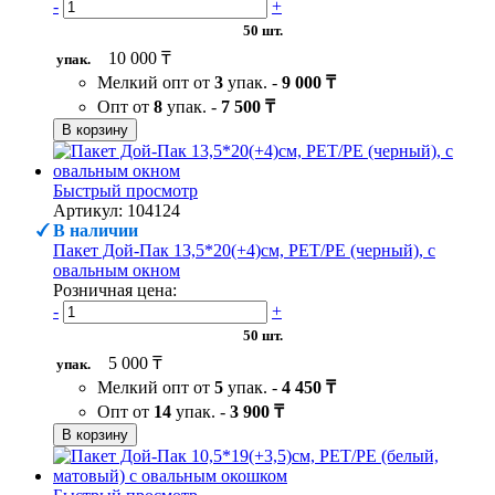
-
+
50 шт.
10 000 ₸
упак.
Мелкий опт от
3
упак. -
9 000 ₸
Опт от
8
упак. -
7 500 ₸
В корзину
Быстрый просмотр
Артикул: 104124
В наличии
Пакет Дой-Пак 13,5*20(+4)см, PET/PE (черный), с
овальным окном
Розничная цена:
-
+
50 шт.
5 000 ₸
упак.
Мелкий опт от
5
упак. -
4 450 ₸
Опт от
14
упак. -
3 900 ₸
В корзину