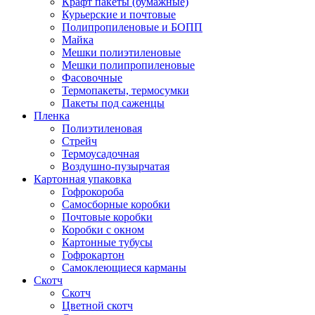
Крафт пакеты (бумажные)
Курьерские и почтовые
Полипропиленовые и БОПП
Майка
Мешки полиэтиленовые
Мешки полипропиленовые
Фасовочные
Термопакеты, термосумки
Пакеты под саженцы
Пленка
Полиэтиленовая
Стрейч
Термоусадочная
Воздушно-пузырчатая
Картонная упаковка
Гофрокороба
Самосборные коробки
Почтовые коробки
Коробки с окном
Картонные тубусы
Гофрокартон
Самоклеющиеся карманы
Скотч
Скотч
Цветной скотч