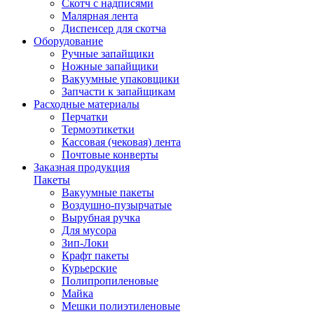
Скотч с надписями
Малярная лента
Диспенсер для скотча
Оборудование
Ручные запайщики
Ножные запайщики
Вакуумные упаковщики
Запчасти к запайщикам
Расходные материалы
Перчатки
Термоэтикетки
Кассовая (чековая) лента
Почтовые конверты
Заказная продукция
Пакеты
Вакуумные пакеты
Воздушно-пузырчатые
Вырубная ручка
Для мусора
Зип-Локи
Крафт пакеты
Курьерские
Полипропиленовые
Майка
Мешки полиэтиленовые