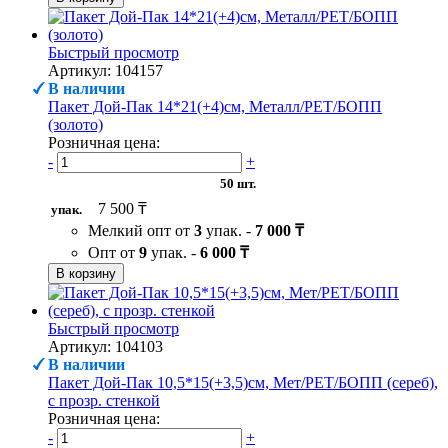
Быстрый просмотр
Артикул: 104157
В наличии
Пакет Дой-Пак 14*21(+4)см, Металл/PET/БОПП
(золото)
Розничная цена:
-
+
50 шт.
7 500 ₸
упак.
Мелкий опт от
3
упак. -
7 000 ₸
Опт от
9
упак. -
6 000 ₸
В корзину
Быстрый просмотр
Артикул: 104103
В наличии
Пакет Дой-Пак 10,5*15(+3,5)см, Мет/PET/БОПП (сереб),
с прозр. стенкой
Розничная цена:
-
+