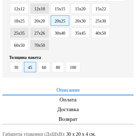
12x12
12x18
15x15
15x20
15x22
18x25
20x20
20x25
20x30
25x30
25x35
27x26
30x40
35x45
40x50
60x50
70x50
Толщина пакета
30
45
60
80
100
Описание
Оплата
Доставка
Возврат
Габариты упаковки (ДxШxВ):
30
x
20
x
4 см.