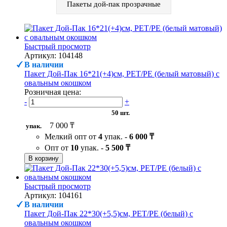
Пакеты дой-пак прозрачные
Быстрый просмотр
Артикул: 104148
В наличии
Пакет Дой-Пак 16*21(+4)см, PET/PE (белый матовый) с
овальным окошком
Розничная цена:
-
+
50 шт.
7 000 ₸
упак.
Мелкий опт от
4
упак. -
6 000 ₸
Опт от
10
упак. -
5 500 ₸
В корзину
Быстрый просмотр
Артикул: 104161
В наличии
Пакет Дой-Пак 22*30(+5,5)см, PET/PE (белый) с
овальным окошком