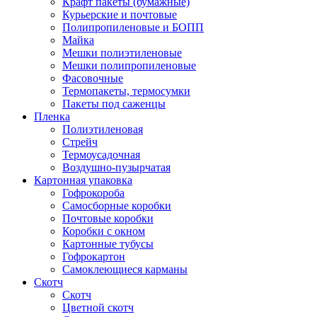
Крафт пакеты (бумажные)
Курьерские и почтовые
Полипропиленовые и БОПП
Майка
Мешки полиэтиленовые
Мешки полипропиленовые
Фасовочные
Термопакеты, термосумки
Пакеты под саженцы
Пленка
Полиэтиленовая
Стрейч
Термоусадочная
Воздушно-пузырчатая
Картонная упаковка
Гофрокороба
Самосборные коробки
Почтовые коробки
Коробки с окном
Картонные тубусы
Гофрокартон
Самоклеющиеся карманы
Скотч
Скотч
Цветной скотч