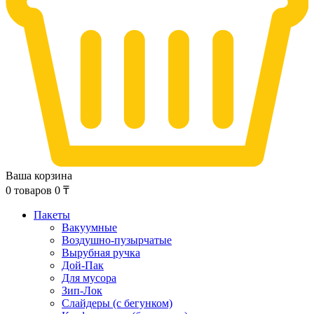
Ваша корзина
0
товаров
0
₸
Пакеты
Вакуумные
Воздушно-пузырчатые
Вырубная ручка
Дой-Пак
Для мусора
Зип-Лок
Слайдеры (с бегунком)