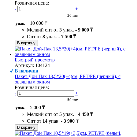
Розничная цена:
-
+
50 шт.
10 000 ₸
упак.
Мелкий опт от
3
упак. -
9 000 ₸
Опт от
8
упак. -
7 500 ₸
В корзину
Быстрый просмотр
Артикул: 104124
В наличии
Пакет Дой-Пак 13,5*20(+4)см, PET/PE (черный), с
овальным окном
Розничная цена:
-
+
50 шт.
5 000 ₸
упак.
Мелкий опт от
5
упак. -
4 450 ₸
Опт от
14
упак. -
3 900 ₸
В корзину