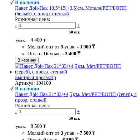
В наличии
Пакет Дой-Пак 10,5*15(+3,5)см, Металл/PET/БОПП
(белый), с прозр. стенкой
Розничная цена:
-
+
50 шт.
4 400 ₸
упак.
Мелкий опт от
5
упак. -
3 900 ₸
Опт от
16
упак. -
3 400 ₸
В корзину
Быстрый просмотр
Артикул: 104109
В наличии
Пакет Дой-Пак 21*33(+4,5)см, Мет/PET/БОПП (сереб), с
прозр. стенкой
Розничная цена:
-
+
50 шт.
8 500 ₸
упак.
Мелкий опт от
3
упак. -
7 500 ₸
Опт от
9
упак. -
6 500 ₸