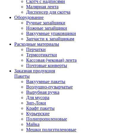
Скотч с надписями
Малярная лента
Диспенсер для скотча
Оборудование
Ручные запайщики
Ножные запайщики
Вакуумные упаковщики
Запчасти к запайщикам
Расходные материалы
Перчатки
Термоэтикетки
Кассовая (чековая) лента
Почтовые конверты
Заказная продукция
Пакеты
Вакуумные пакеты
Воздушно-пузырчатые
Вырубная ручка
Для мусора
Зип-Локи
Крафт пакеты
Курьерские
Полипропиленовые
Майка
Мешки полиэтиленовые