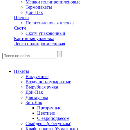
Мешки полипропиленовые
Термопакеты
Дой-Пак
Пленка
Полиэтиленовая пленка
Скотч
Скотч упаковочный
Картонная упаковка
Лента полипропиленовая
Пакеты
Вакуумные
Воздушно-пузырчатые
Вырубная ручка
Дой-Пак
Для мусора
Зип-Лок
Прозрачные
Цветные
С европодвесом
Слайдеры (с бегунком)
Крафт пакеты (бумажные)