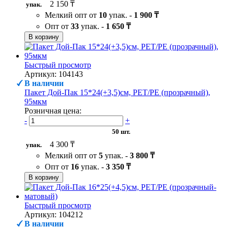
2 150 ₸
упак.
Мелкий опт от
10
упак. -
1 900 ₸
Опт от
33
упак. -
1 650 ₸
В корзину
Быстрый просмотр
Артикул: 104143
В наличии
Пакет Дой-Пак 15*24(+3,5)см, PET/PE (прозрачный),
95мкм
Розничная цена:
-
+
50 шт.
4 300 ₸
упак.
Мелкий опт от
5
упак. -
3 800 ₸
Опт от
16
упак. -
3 350 ₸
В корзину
Быстрый просмотр
Артикул: 104212
В наличии