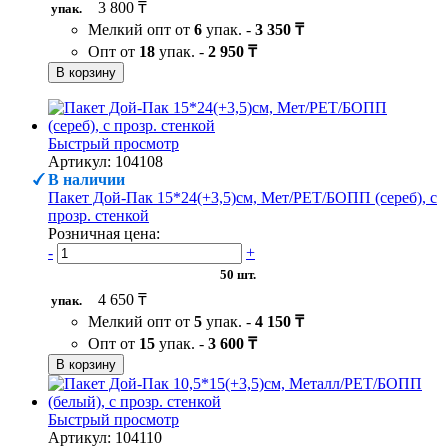
3 800 ₸
упак.
Мелкий опт от
6
упак. -
3 350 ₸
Опт от
18
упак. -
2 950 ₸
В корзину
Быстрый просмотр
Артикул: 104108
В наличии
Пакет Дой-Пак 15*24(+3,5)см, Мет/PET/БОПП (сереб), с
прозр. стенкой
Розничная цена:
-
+
50 шт.
4 650 ₸
упак.
Мелкий опт от
5
упак. -
4 150 ₸
Опт от
15
упак. -
3 600 ₸
В корзину
Быстрый просмотр
Артикул: 104110