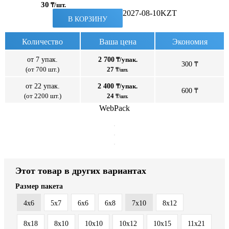
30
₸/шт.
2027-08-10
KZT
В КОРЗИНУ
Количество
Ваша цена
Экономия
от 7 упак.
2 700
₸/упак.
300 ₸
(от 700 шт.)
27
₸/шт.
от 22 упак.
2 400
₸/упак.
600 ₸
(от 2200 шт.)
24
₸/шт.
WebPack
Этот товар в других вариантах
Размер пакета
4x6
5x7
6x6
6x8
7x10
8x12
8x18
8х10
10x10
10x12
10x15
11x21