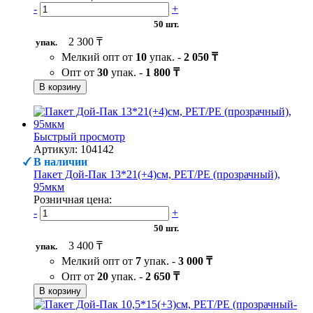
-
+
50 шт.
2 300 ₸
упак.
Мелкий опт от
10
упак. -
2 050 ₸
Опт от
30
упак. -
1 800 ₸
В корзину
Быстрый просмотр
Артикул: 104142
В наличии
Пакет Дой-Пак 13*21(+4)см, PET/PE (прозрачный),
95мкм
Розничная цена:
-
+
50 шт.
3 400 ₸
упак.
Мелкий опт от
7
упак. -
3 000 ₸
Опт от
20
упак. -
2 650 ₸
В корзину