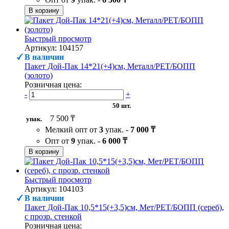
В корзину
Быстрый просмотр
Артикул: 104157
В наличии
Пакет Дой-Пак 14*21(+4)см, Металл/PET/БОПП
(золото)
Розничная цена:
-
+
50 шт.
7 500 ₸
упак.
Мелкий опт от
3
упак. -
7 000 ₸
Опт от
9
упак. -
6 000 ₸
В корзину
Быстрый просмотр
Артикул: 104103
В наличии
Пакет Дой-Пак 10,5*15(+3,5)см, Мет/PET/БОПП (сереб),
с прозр. стенкой
Розничная цена: