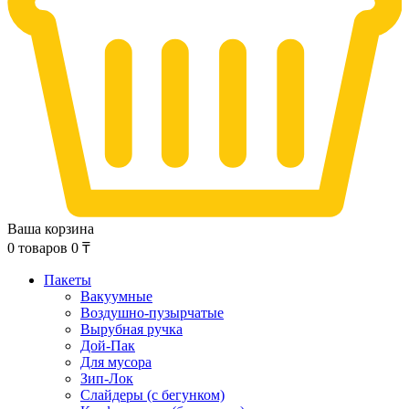
Ваша корзина
0
товаров
0
₸
Пакеты
Вакуумные
Воздушно-пузырчатые
Вырубная ручка
Дой-Пак
Для мусора
Зип-Лок
Слайдеры (с бегунком)