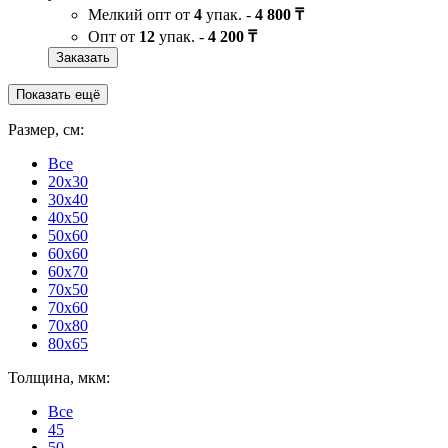
Мелкий опт от
4
упак. -
4 800 ₸
Опт от
12
упак. -
4 200 ₸
Заказать
Показать ещё
Размер, см:
Все
20x30
30x40
40x50
50x60
60x60
60x70
70x50
70x60
70x80
80x65
Толщина, мкм:
Все
45
50