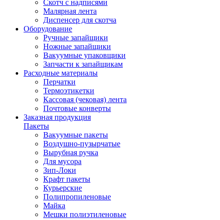
Скотч с надписями
Малярная лента
Диспенсер для скотча
Оборудование
Ручные запайщики
Ножные запайщики
Вакуумные упаковщики
Запчасти к запайщикам
Расходные материалы
Перчатки
Термоэтикетки
Кассовая (чековая) лента
Почтовые конверты
Заказная продукция
Пакеты
Вакуумные пакеты
Воздушно-пузырчатые
Вырубная ручка
Для мусора
Зип-Локи
Крафт пакеты
Курьерские
Полипропиленовые
Майка
Мешки полиэтиленовые