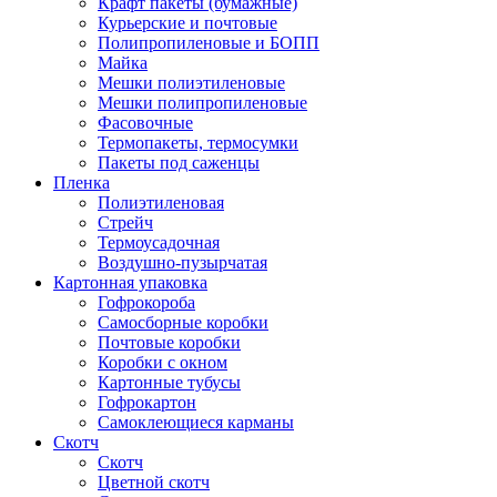
Крафт пакеты (бумажные)
Курьерские и почтовые
Полипропиленовые и БОПП
Майка
Мешки полиэтиленовые
Мешки полипропиленовые
Фасовочные
Термопакеты, термосумки
Пакеты под саженцы
Пленка
Полиэтиленовая
Стрейч
Термоусадочная
Воздушно-пузырчатая
Картонная упаковка
Гофрокороба
Самосборные коробки
Почтовые коробки
Коробки с окном
Картонные тубусы
Гофрокартон
Самоклеющиеся карманы
Скотч
Скотч
Цветной скотч