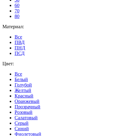
60
70
80
Материал:
Все
ПВД
ПНД
ПСД
Цвет:
Все
Белый
Голубой
Желтый
Красный
Оранжевый
Прозрачный
Розовый
Салатовый
Серый
Синий
Фиолетовый