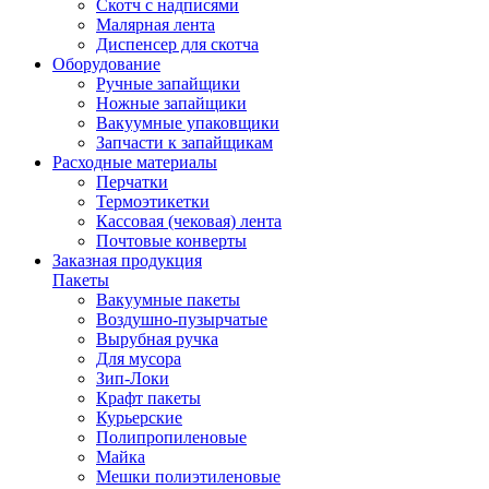
Скотч с надписями
Малярная лента
Диспенсер для скотча
Оборудование
Ручные запайщики
Ножные запайщики
Вакуумные упаковщики
Запчасти к запайщикам
Расходные материалы
Перчатки
Термоэтикетки
Кассовая (чековая) лента
Почтовые конверты
Заказная продукция
Пакеты
Вакуумные пакеты
Воздушно-пузырчатые
Вырубная ручка
Для мусора
Зип-Локи
Крафт пакеты
Курьерские
Полипропиленовые
Майка
Мешки полиэтиленовые