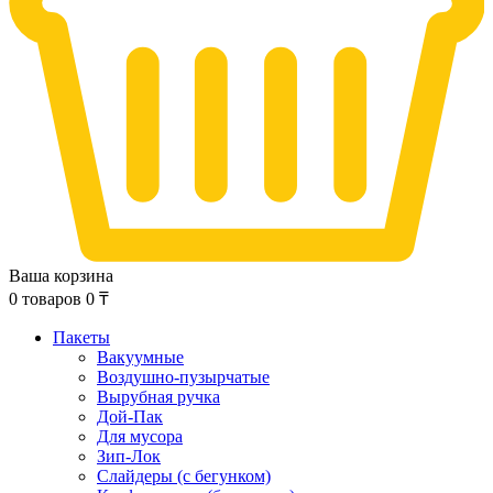
Ваша корзина
0
товаров
0
₸
Пакеты
Вакуумные
Воздушно-пузырчатые
Вырубная ручка
Дой-Пак
Для мусора
Зип-Лок
Слайдеры (с бегунком)