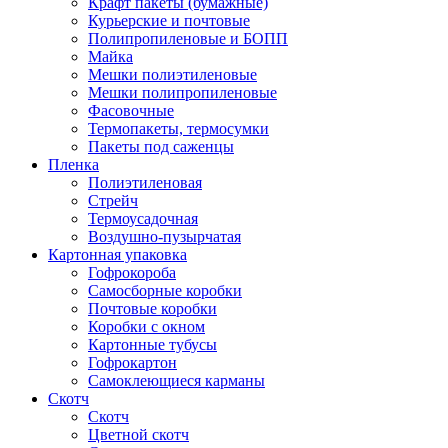
Крафт пакеты (бумажные)
Курьерские и почтовые
Полипропиленовые и БОПП
Майка
Мешки полиэтиленовые
Мешки полипропиленовые
Фасовочные
Термопакеты, термосумки
Пакеты под саженцы
Пленка
Полиэтиленовая
Стрейч
Термоусадочная
Воздушно-пузырчатая
Картонная упаковка
Гофрокороба
Самосборные коробки
Почтовые коробки
Коробки с окном
Картонные тубусы
Гофрокартон
Самоклеющиеся карманы
Скотч
Скотч
Цветной скотч