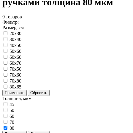
ручками толщина 80 мкм
9
товаров
Фильтр:
Размер, см
20x30
30x40
40x50
50x60
60x60
60x70
70x50
70x60
70x80
80x65
Применить
Сбросить
Толщина, мкм
45
50
60
70
80