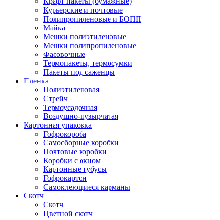
Крафт пакеты (бумажные)
Курьерские и почтовые
Полипропиленовые и БОПП
Майка
Мешки полиэтиленовые
Мешки полипропиленовые
Фасовочные
Термопакеты, термосумки
Пакеты под саженцы
Пленка
Полиэтиленовая
Стрейч
Термоусадочная
Воздушно-пузырчатая
Картонная упаковка
Гофрокороба
Самосборные коробки
Почтовые коробки
Коробки с окном
Картонные тубусы
Гофрокартон
Самоклеющиеся карманы
Скотч
Скотч
Цветной скотч