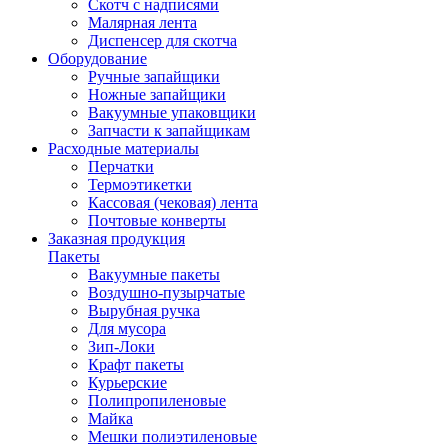
Скотч с надписями
Малярная лента
Диспенсер для скотча
Оборудование
Ручные запайщики
Ножные запайщики
Вакуумные упаковщики
Запчасти к запайщикам
Расходные материалы
Перчатки
Термоэтикетки
Кассовая (чековая) лента
Почтовые конверты
Заказная продукция
Пакеты
Вакуумные пакеты
Воздушно-пузырчатые
Вырубная ручка
Для мусора
Зип-Локи
Крафт пакеты
Курьерские
Полипропиленовые
Майка
Мешки полиэтиленовые