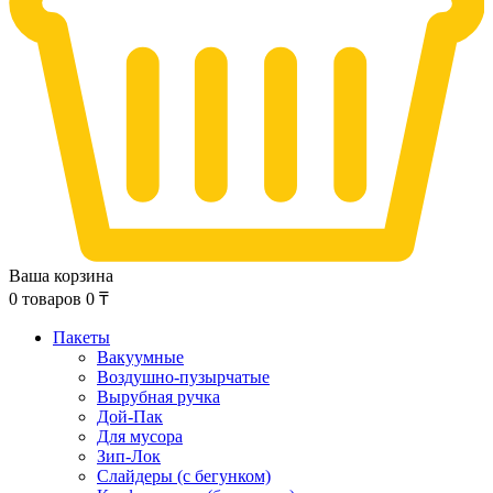
Ваша корзина
0
товаров
0
₸
Пакеты
Вакуумные
Воздушно-пузырчатые
Вырубная ручка
Дой-Пак
Для мусора
Зип-Лок
Слайдеры (с бегунком)