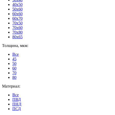
40x50
50x60
60x60
60x70
70x50
70x60
70x80
80x65
Толщина, мкм:
Все
45
50
60
70
80
Материал:
Все
ПВД
ПНД
ПСД