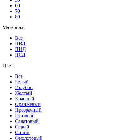
60
70
80
Материал:
Все
ПВД
ПНД
ПСД
Цвет:
Все
Белый
Голубой
Желтый
Красный
Оранжевый
Прозрачный
Розовый
Салатовый
Серый
Синий
Фиолетовый