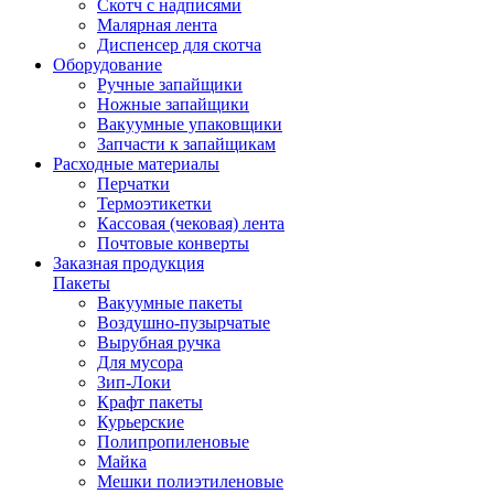
Скотч с надписями
Малярная лента
Диспенсер для скотча
Оборудование
Ручные запайщики
Ножные запайщики
Вакуумные упаковщики
Запчасти к запайщикам
Расходные материалы
Перчатки
Термоэтикетки
Кассовая (чековая) лента
Почтовые конверты
Заказная продукция
Пакеты
Вакуумные пакеты
Воздушно-пузырчатые
Вырубная ручка
Для мусора
Зип-Локи
Крафт пакеты
Курьерские
Полипропиленовые
Майка
Мешки полиэтиленовые