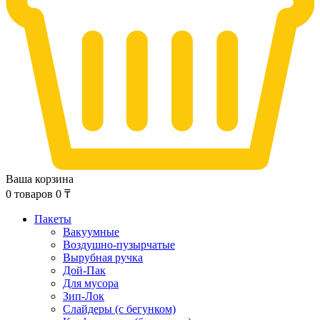
Ваша корзина
0
товаров
0
₸
Пакеты
Вакуумные
Воздушно-пузырчатые
Вырубная ручка
Дой-Пак
Для мусора
Зип-Лок
Слайдеры (с бегунком)