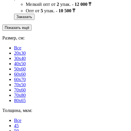
Мелкий опт от
2
упак. -
12 000 ₸
Опт от
5
упак. -
10 500 ₸
Заказать
Показать ещё
Размер, см:
Все
20x30
30x40
40x50
50x60
60x60
60x70
70x50
70x60
70x80
80x65
Толщина, мкм:
Все
45
50