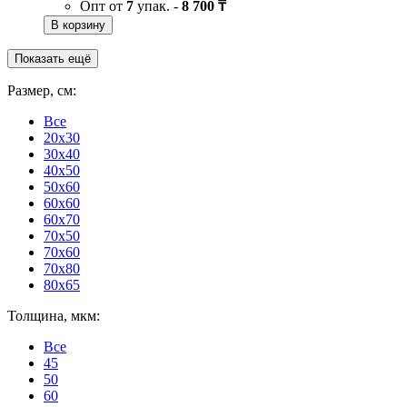
Опт от
7
упак. -
8 700 ₸
В корзину
Показать ещё
Размер, см:
Все
20x30
30x40
40x50
50x60
60x60
60x70
70x50
70x60
70x80
80x65
Толщина, мкм:
Все
45
50
60