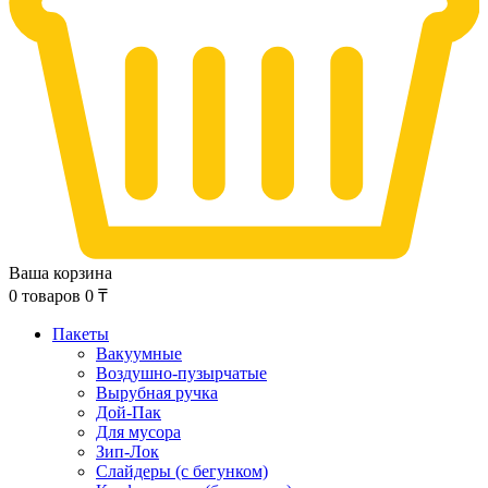
Ваша корзина
0
товаров
0
₸
Пакеты
Вакуумные
Воздушно-пузырчатые
Вырубная ручка
Дой-Пак
Для мусора
Зип-Лок
Слайдеры (с бегунком)