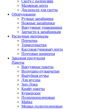
Скотч с надписями
Малярная лента
Диспенсер для скотча
Оборудование
Ручные запайщики
Ножные запайщики
Вакуумные упаковщики
Запчасти к запайщикам
Расходные материалы
Перчатки
Термоэтикетки
Кассовая (чековая) лента
Почтовые конверты
Заказная продукция
Пакеты
Вакуумные пакеты
Воздушно-пузырчатые
Вырубная ручка
Для мусора
Зип-Локи
Крафт пакеты
Курьерские
Полипропиленовые
Майка
Мешки полиэтиленовые