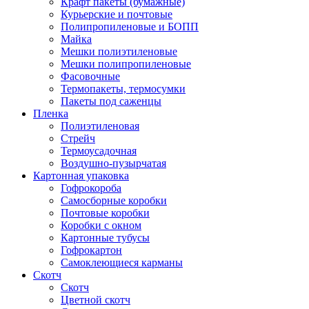
Крафт пакеты (бумажные)
Курьерские и почтовые
Полипропиленовые и БОПП
Майка
Мешки полиэтиленовые
Мешки полипропиленовые
Фасовочные
Термопакеты, термосумки
Пакеты под саженцы
Пленка
Полиэтиленовая
Стрейч
Термоусадочная
Воздушно-пузырчатая
Картонная упаковка
Гофрокороба
Самосборные коробки
Почтовые коробки
Коробки с окном
Картонные тубусы
Гофрокартон
Самоклеющиеся карманы
Скотч
Скотч
Цветной скотч