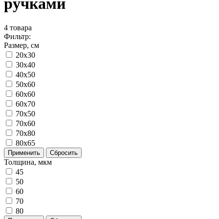
ручками
4
товара
Фильтр:
Размер, см
20x30
30x40
40x50
50x60
60x60
60x70
70x50
70x60
70x80
80x65
Применить
Сбросить
Толщина, мкм
45
50
60
70
80