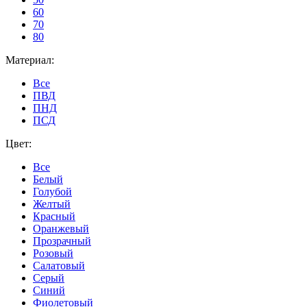
60
70
80
Материал:
Все
ПВД
ПНД
ПСД
Цвет:
Все
Белый
Голубой
Желтый
Красный
Оранжевый
Прозрачный
Розовый
Салатовый
Серый
Синий
Фиолетовый