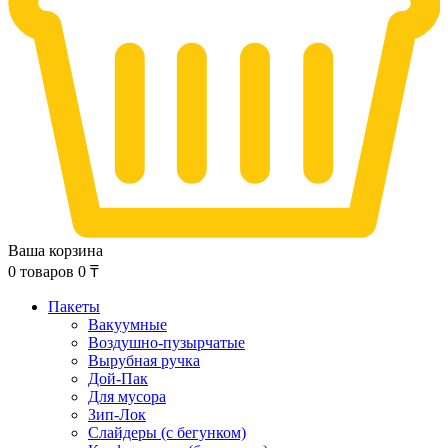
Ваша корзина
0
товаров
0
₸
Пакеты
Вакуумные
Воздушно-пузырчатые
Вырубная ручка
Дой-Пак
Для мусора
Зип-Лок
Слайдеры (с бегунком)