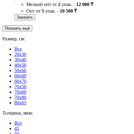
Мелкий опт от
2
упак. -
12 000 ₸
Опт от
5
упак. -
10 500 ₸
Заказать
Показать ещё
Размер, см:
Все
20x30
30x40
40x50
50x60
60x60
60x70
70x50
70x60
70x80
80x65
Толщина, мкм:
Все
45
50