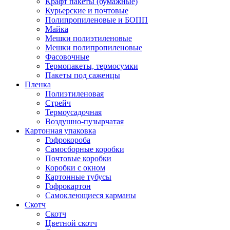
Крафт пакеты (бумажные)
Курьерские и почтовые
Полипропиленовые и БОПП
Майка
Мешки полиэтиленовые
Мешки полипропиленовые
Фасовочные
Термопакеты, термосумки
Пакеты под саженцы
Пленка
Полиэтиленовая
Стрейч
Термоусадочная
Воздушно-пузырчатая
Картонная упаковка
Гофрокороба
Самосборные коробки
Почтовые коробки
Коробки с окном
Картонные тубусы
Гофрокартон
Самоклеющиеся карманы
Скотч
Скотч
Цветной скотч