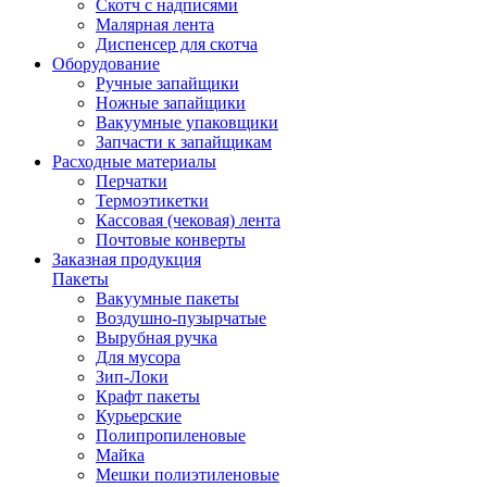
Скотч с надписями
Малярная лента
Диспенсер для скотча
Оборудование
Ручные запайщики
Ножные запайщики
Вакуумные упаковщики
Запчасти к запайщикам
Расходные материалы
Перчатки
Термоэтикетки
Кассовая (чековая) лента
Почтовые конверты
Заказная продукция
Пакеты
Вакуумные пакеты
Воздушно-пузырчатые
Вырубная ручка
Для мусора
Зип-Локи
Крафт пакеты
Курьерские
Полипропиленовые
Майка
Мешки полиэтиленовые