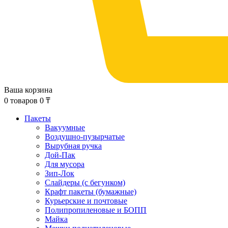
Ваша корзина
0
товаров
0
₸
Пакеты
Вакуумные
Воздушно-пузырчатые
Вырубная ручка
Дой-Пак
Для мусора
Зип-Лок
Слайдеры (с бегунком)
Крафт пакеты (бумажные)
Курьерские и почтовые
Полипропиленовые и БОПП
Майка