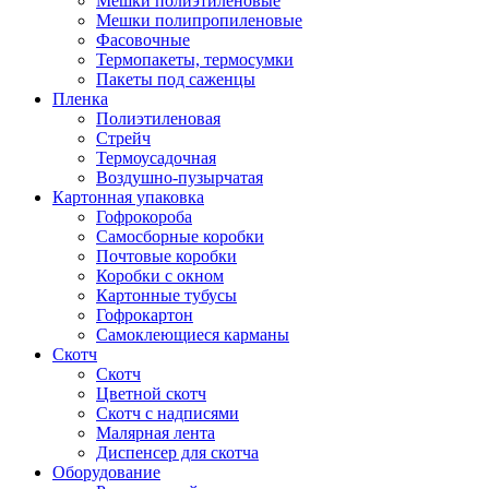
Мешки полиэтиленовые
Мешки полипропиленовые
Фасовочные
Термопакеты, термосумки
Пакеты под саженцы
Пленка
Полиэтиленовая
Стрейч
Термоусадочная
Воздушно-пузырчатая
Картонная упаковка
Гофрокороба
Самосборные коробки
Почтовые коробки
Коробки с окном
Картонные тубусы
Гофрокартон
Самоклеющиеся карманы
Скотч
Скотч
Цветной скотч
Скотч с надписями
Малярная лента
Диспенсер для скотча
Оборудование