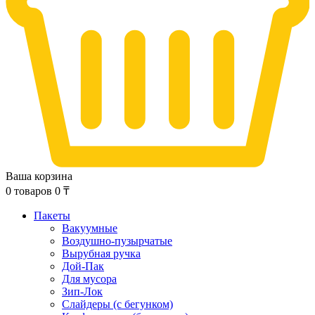
Ваша корзина
0
товаров
0
₸
Пакеты
Вакуумные
Воздушно-пузырчатые
Вырубная ручка
Дой-Пак
Для мусора
Зип-Лок
Слайдеры (с бегунком)