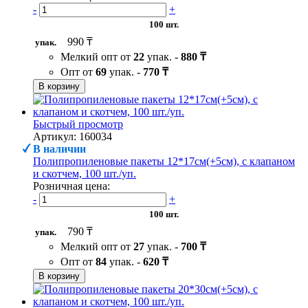
-
+
100 шт.
990 ₸
упак.
Мелкий опт от
22
упак. -
880 ₸
Опт от
69
упак. -
770 ₸
В корзину
Быстрый просмотр
Артикул: 160034
В наличии
Полипропиленовые пакеты 12*17см(+5см), с клапаном
и скотчем, 100 шт./уп.
Розничная цена:
-
+
100 шт.
790 ₸
упак.
Мелкий опт от
27
упак. -
700 ₸
Опт от
84
упак. -
620 ₸
В корзину