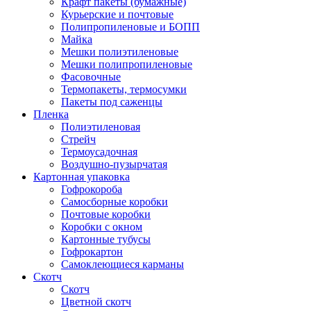
Крафт пакеты (бумажные)
Курьерские и почтовые
Полипропиленовые и БОПП
Майка
Мешки полиэтиленовые
Мешки полипропиленовые
Фасовочные
Термопакеты, термосумки
Пакеты под саженцы
Пленка
Полиэтиленовая
Стрейч
Термоусадочная
Воздушно-пузырчатая
Картонная упаковка
Гофрокороба
Самосборные коробки
Почтовые коробки
Коробки с окном
Картонные тубусы
Гофрокартон
Самоклеющиеся карманы
Скотч
Скотч
Цветной скотч