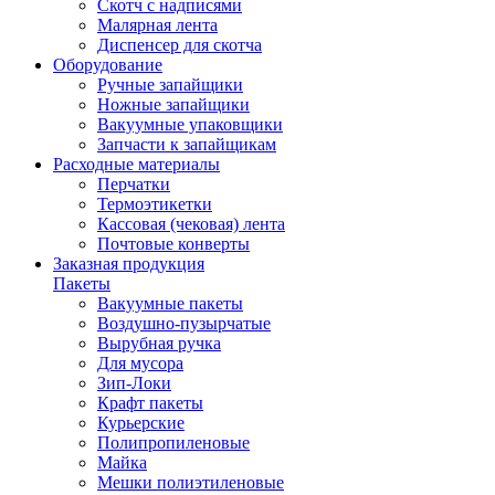
Скотч с надписями
Малярная лента
Диспенсер для скотча
Оборудование
Ручные запайщики
Ножные запайщики
Вакуумные упаковщики
Запчасти к запайщикам
Расходные материалы
Перчатки
Термоэтикетки
Кассовая (чековая) лента
Почтовые конверты
Заказная продукция
Пакеты
Вакуумные пакеты
Воздушно-пузырчатые
Вырубная ручка
Для мусора
Зип-Локи
Крафт пакеты
Курьерские
Полипропиленовые
Майка
Мешки полиэтиленовые