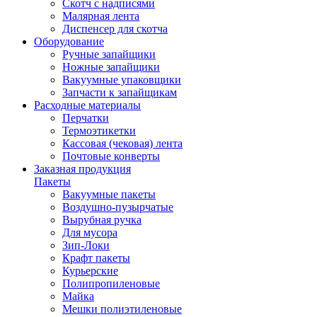
Скотч с надписями
Малярная лента
Диспенсер для скотча
Оборудование
Ручные запайщики
Ножные запайщики
Вакуумные упаковщики
Запчасти к запайщикам
Расходные материалы
Перчатки
Термоэтикетки
Кассовая (чековая) лента
Почтовые конверты
Заказная продукция
Пакеты
Вакуумные пакеты
Воздушно-пузырчатые
Вырубная ручка
Для мусора
Зип-Локи
Крафт пакеты
Курьерские
Полипропиленовые
Майка
Мешки полиэтиленовые