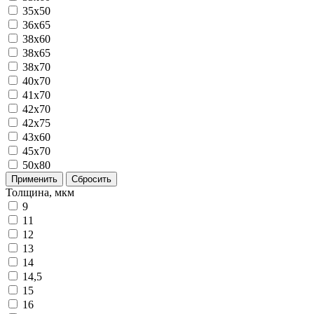
35x50
36x65
38x60
38x65
38x70
40x70
41x70
42x70
42x75
43x60
45x70
50x80
Применить
Сбросить
Толщина, мкм
9
11
12
13
14
14,5
15
16