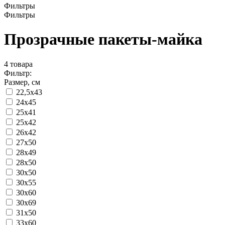
Фильтры
Фильтры
Прозрачные пакеты-майка
4
товара
Фильтр:
Размер, см
22,5x43
24x45
25x41
25x42
26x42
27x50
28x49
28x50
30x50
30x55
30x60
30x69
31x50
33x60