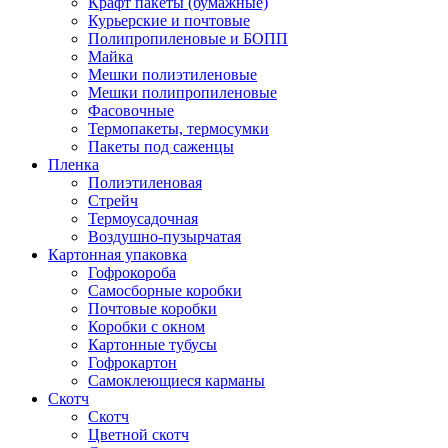
Крафт пакеты (бумажные)
Курьерские и почтовые
Полипропиленовые и БОПП
Майка
Мешки полиэтиленовые
Мешки полипропиленовые
Фасовочные
Термопакеты, термосумки
Пакеты под саженцы
Пленка
Полиэтиленовая
Стрейч
Термоусадочная
Воздушно-пузырчатая
Картонная упаковка
Гофрокороба
Самосборные коробки
Почтовые коробки
Коробки с окном
Картонные тубусы
Гофрокартон
Самоклеющиеся карманы
Скотч
Скотч
Цветной скотч