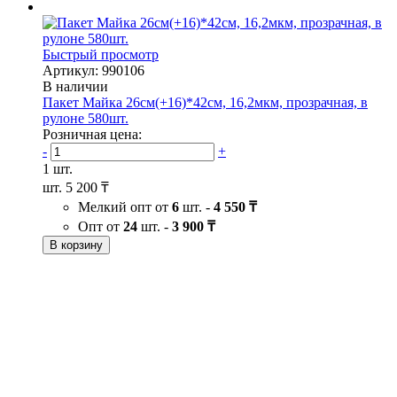
Быстрый просмотр
Артикул: 990106
В наличии
Пакет Майка 26см(+16)*42см, 16,2мкм, прозрачная, в
рулоне 580шт.
Розничная цена:
-
+
1 шт.
шт.
5 200 ₸
Мелкий опт от
6
шт. -
4 550 ₸
Опт от
24
шт. -
3 900 ₸
В корзину