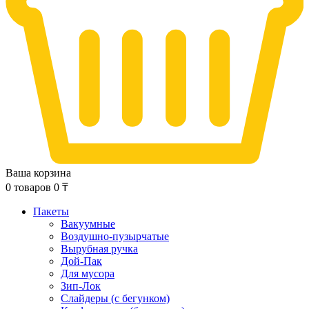
Ваша корзина
0
товаров
0
₸
Пакеты
Вакуумные
Воздушно-пузырчатые
Вырубная ручка
Дой-Пак
Для мусора
Зип-Лок
Слайдеры (с бегунком)