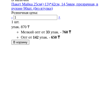
Пакет Майка 25см(+13)*42см, 14,5мкм, прозрачная, в
рулоне 90шт. (без втулки)
Розничная цена:
-
+
1 шт.
упак.
870 ₸
Мелкий опт от
33
упак. -
760 ₸
Опт от
142
упак. -
650 ₸
В корзину