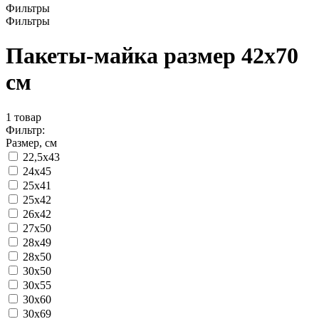
Фильтры
Фильтры
Пакеты-майка размер 42x70
см
1
товар
Фильтр:
Размер, см
22,5x43
24x45
25x41
25x42
26x42
27x50
28x49
28x50
30x50
30x55
30x60
30x69