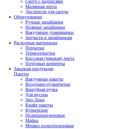
Скотч с надписями
Малярная лента
Диспенсер для скотча
Оборудование
Ручные запайщики
Ножные запайщики
Вакуумные упаковщики
Запчасти к запайщикам
Расходные материалы
Перчатки
Термоэтикетки
Кассовая (чековая) лента
Почтовые конверты
Заказная продукция
Пакеты
Вакуумные пакеты
Воздушно-пузырчатые
Вырубная ручка
Для мусора
Зип-Локи
Крафт пакеты
Курьерские
Полипропиленовые
Майка
Мешки полиэтиленовые