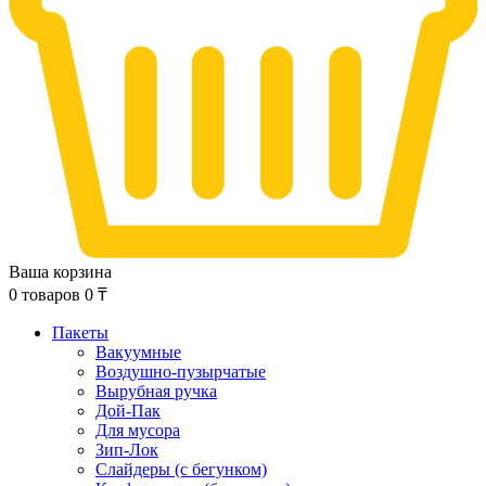
Ваша корзина
0
товаров
0
₸
Пакеты
Вакуумные
Воздушно-пузырчатые
Вырубная ручка
Дой-Пак
Для мусора
Зип-Лок
Слайдеры (с бегунком)