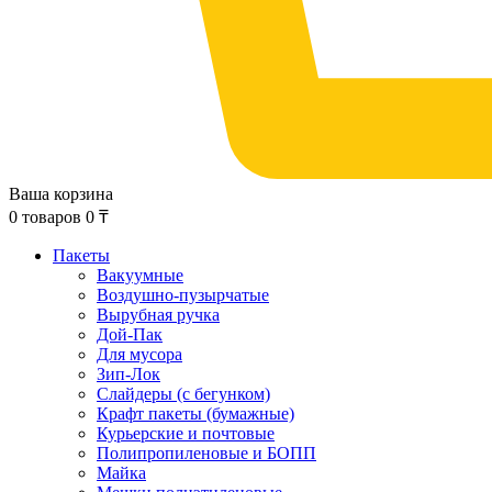
Ваша корзина
0
товаров
0
₸
Пакеты
Вакуумные
Воздушно-пузырчатые
Вырубная ручка
Дой-Пак
Для мусора
Зип-Лок
Слайдеры (с бегунком)
Крафт пакеты (бумажные)
Курьерские и почтовые
Полипропиленовые и БОПП
Майка