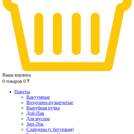
Ваша корзина
0
товаров
0
₸
Пакеты
Вакуумные
Воздушно-пузырчатые
Вырубная ручка
Дой-Пак
Для мусора
Зип-Лок
Слайдеры (с бегунком)