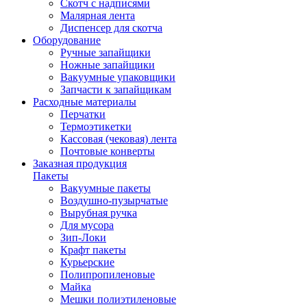
Скотч с надписями
Малярная лента
Диспенсер для скотча
Оборудование
Ручные запайщики
Ножные запайщики
Вакуумные упаковщики
Запчасти к запайщикам
Расходные материалы
Перчатки
Термоэтикетки
Кассовая (чековая) лента
Почтовые конверты
Заказная продукция
Пакеты
Вакуумные пакеты
Воздушно-пузырчатые
Вырубная ручка
Для мусора
Зип-Локи
Крафт пакеты
Курьерские
Полипропиленовые
Майка
Мешки полиэтиленовые