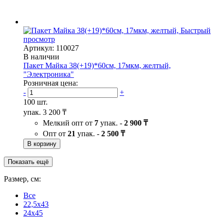
Быстрый
просмотр
Артикул: 110027
В наличии
Пакет Майка 38(+19)*60см, 17мкм, желтый,
"Электроника"
Розничная цена:
-
+
100 шт.
упак.
3 200 ₸
Мелкий опт от
7
упак. -
2 900 ₸
Опт от
21
упак. -
2 500 ₸
В корзину
Показать ещё
Размер, см:
Все
22,5x43
24x45