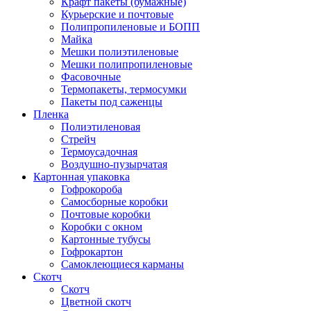
Крафт пакеты (бумажные)
Курьерские и почтовые
Полипропиленовые и БОПП
Майка
Мешки полиэтиленовые
Мешки полипропиленовые
Фасовочные
Термопакеты, термосумки
Пакеты под саженцы
Пленка
Полиэтиленовая
Стрейч
Термоусадочная
Воздушно-пузырчатая
Картонная упаковка
Гофрокороба
Самосборные коробки
Почтовые коробки
Коробки с окном
Картонные тубусы
Гофрокартон
Самоклеющиеся карманы
Скотч
Скотч
Цветной скотч