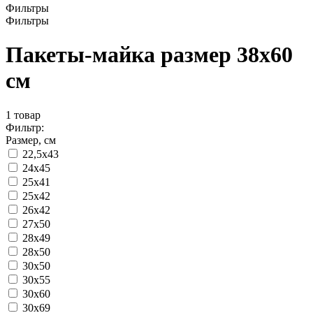
Фильтры
Фильтры
Пакеты-майка размер 38x60
см
1
товар
Фильтр:
Размер, см
22,5x43
24x45
25x41
25x42
26x42
27x50
28x49
28x50
30x50
30x55
30x60
30x69