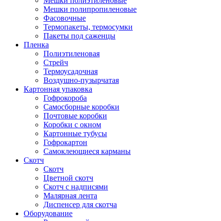
Мешки полиэтиленовые
Мешки полипропиленовые
Фасовочные
Термопакеты, термосумки
Пакеты под саженцы
Пленка
Полиэтиленовая
Стрейч
Термоусадочная
Воздушно-пузырчатая
Картонная упаковка
Гофрокороба
Самосборные коробки
Почтовые коробки
Коробки с окном
Картонные тубусы
Гофрокартон
Самоклеющиеся карманы
Скотч
Скотч
Цветной скотч
Скотч с надписями
Малярная лента
Диспенсер для скотча
Оборудование