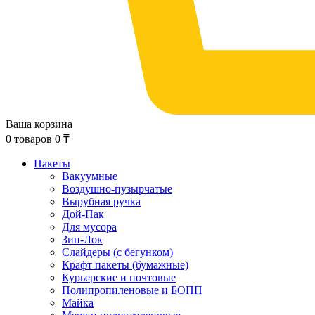
Ваша корзина
0
товаров
0
₸
Пакеты
Вакуумные
Воздушно-пузырчатые
Вырубная ручка
Дой-Пак
Для мусора
Зип-Лок
Слайдеры (с бегунком)
Крафт пакеты (бумажные)
Курьерские и почтовые
Полипропиленовые и БОПП
Майка