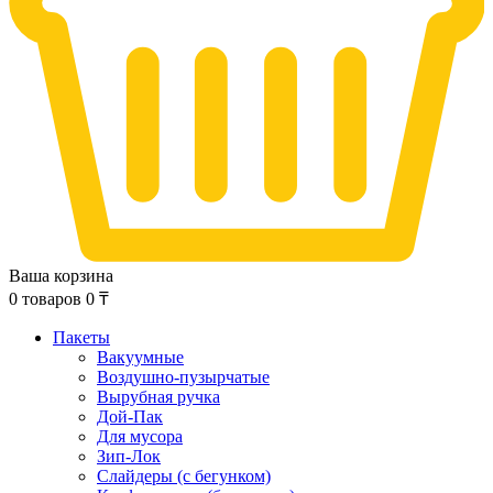
Ваша корзина
0
товаров
0
₸
Пакеты
Вакуумные
Воздушно-пузырчатые
Вырубная ручка
Дой-Пак
Для мусора
Зип-Лок
Слайдеры (с бегунком)