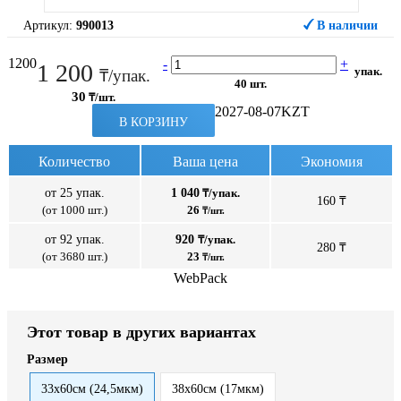
Артикул:
990013
В наличии
1200
-
+
1 200
упак.
₸/упак.
40 шт.
30
₸/шт.
2027-08-07
KZT
В КОРЗИНУ
Количество
Ваша цена
Экономия
от 25 упак.
1 040
₸/упак.
160 ₸
(от 1000 шт.)
26
₸/шт.
от 92 упак.
920
₸/упак.
280 ₸
(от 3680 шт.)
23
₸/шт.
WebPack
Этот товар в других вариантах
Размер
33x60см (24,5мкм)
38x60см (17мкм)