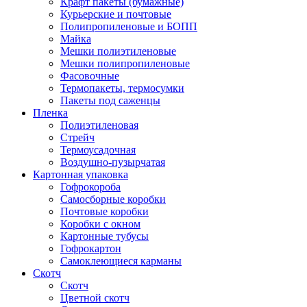
Крафт пакеты (бумажные)
Курьерские и почтовые
Полипропиленовые и БОПП
Майка
Мешки полиэтиленовые
Мешки полипропиленовые
Фасовочные
Термопакеты, термосумки
Пакеты под саженцы
Пленка
Полиэтиленовая
Стрейч
Термоусадочная
Воздушно-пузырчатая
Картонная упаковка
Гофрокороба
Самосборные коробки
Почтовые коробки
Коробки с окном
Картонные тубусы
Гофрокартон
Самоклеющиеся карманы
Скотч
Скотч
Цветной скотч