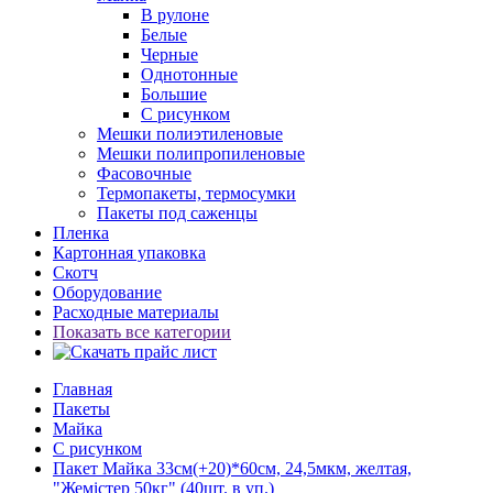
В рулоне
Белые
Черные
Однотонные
Большие
С рисунком
Мешки полиэтиленовые
Мешки полипропиленовые
Фасовочные
Термопакеты, термосумки
Пакеты под саженцы
Пленка
Картонная упаковка
Скотч
Оборудование
Расходные материалы
Показать все категории
Главная
Пакеты
Майка
С рисунком
Пакет Майка 33см(+20)*60см, 24,5мкм, желтая,
"Жемістер 50кг" (40шт. в уп.)