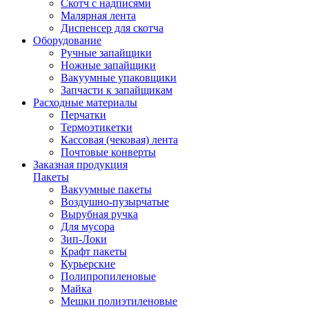
Скотч с надписями
Малярная лента
Диспенсер для скотча
Оборудование
Ручные запайщики
Ножные запайщики
Вакуумные упаковщики
Запчасти к запайщикам
Расходные материалы
Перчатки
Термоэтикетки
Кассовая (чековая) лента
Почтовые конверты
Заказная продукция
Пакеты
Вакуумные пакеты
Воздушно-пузырчатые
Вырубная ручка
Для мусора
Зип-Локи
Крафт пакеты
Курьерские
Полипропиленовые
Майка
Мешки полиэтиленовые