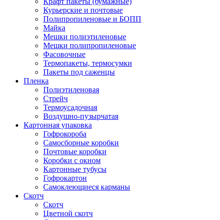
Крафт пакеты (бумажные)
Курьерские и почтовые
Полипропиленовые и БОПП
Майка
Мешки полиэтиленовые
Мешки полипропиленовые
Фасовочные
Термопакеты, термосумки
Пакеты под саженцы
Пленка
Полиэтиленовая
Стрейч
Термоусадочная
Воздушно-пузырчатая
Картонная упаковка
Гофрокороба
Самосборные коробки
Почтовые коробки
Коробки с окном
Картонные тубусы
Гофрокартон
Самоклеющиеся карманы
Скотч
Скотч
Цветной скотч