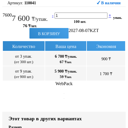
Артикул:
110041
В наличии
7600
-
+
7 600
упак.
₸/упак.
100 шт.
76
₸/шт.
2027-08-07
KZT
В КОРЗИНУ
Количество
Ваша цена
Экономия
от 3 упак.
6 700
₸/упак.
900 ₸
(от 300 шт.)
67
₸/шт.
от 9 упак.
5 900
₸/упак.
1 700 ₸
(от 900 шт.)
59
₸/шт.
WebPack
Этот товар в других вариантах
Размер