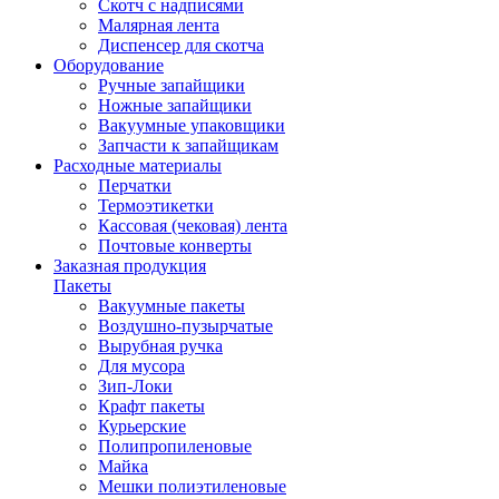
Скотч с надписями
Малярная лента
Диспенсер для скотча
Оборудование
Ручные запайщики
Ножные запайщики
Вакуумные упаковщики
Запчасти к запайщикам
Расходные материалы
Перчатки
Термоэтикетки
Кассовая (чековая) лента
Почтовые конверты
Заказная продукция
Пакеты
Вакуумные пакеты
Воздушно-пузырчатые
Вырубная ручка
Для мусора
Зип-Локи
Крафт пакеты
Курьерские
Полипропиленовые
Майка
Мешки полиэтиленовые