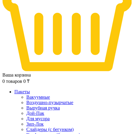
Ваша корзина
0
товаров
0
₸
Пакеты
Вакуумные
Воздушно-пузырчатые
Вырубная ручка
Дой-Пак
Для мусора
Зип-Лок
Слайдеры (с бегунком)