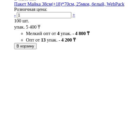
Пакет Майка 38см(+18)*70см, 25мкм, белый, WebРack
Розничная цена:
-
+
100 шт.
упак.
5 400 ₸
Мелкий опт от
4
упак. -
4 800 ₸
Опт от
13
упак. -
4 200 ₸
В корзину