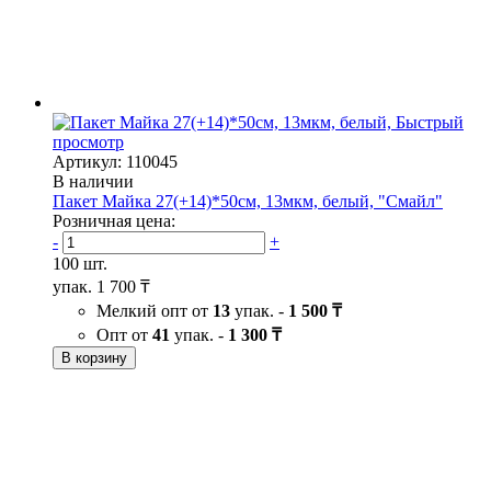
Быстрый
просмотр
Артикул: 110045
В наличии
Пакет Майка 27(+14)*50см, 13мкм, белый, "Смайл"
Розничная цена:
-
+
100 шт.
упак.
1 700 ₸
Мелкий опт от
13
упак. -
1 500 ₸
Опт от
41
упак. -
1 300 ₸
В корзину