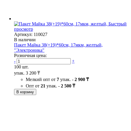
Быстрый
просмотр
Артикул: 110027
В наличии
Пакет Майка 38(+19)*60см, 17мкм, желтый,
"Электроника"
Розничная цена:
-
+
100 шт.
упак.
3 200 ₸
Мелкий опт от
7
упак. -
2 900 ₸
Опт от
21
упак. -
2 500 ₸
В корзину