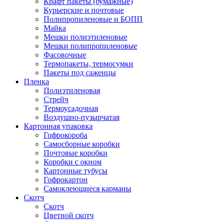
Крафт пакеты (бумажные)
Курьерские и почтовые
Полипропиленовые и БОПП
Майка
Мешки полиэтиленовые
Мешки полипропиленовые
Фасовочные
Термопакеты, термосумки
Пакеты под саженцы
Пленка
Полиэтиленовая
Стрейч
Термоусадочная
Воздушно-пузырчатая
Картонная упаковка
Гофрокороба
Самосборные коробки
Почтовые коробки
Коробки с окном
Картонные тубусы
Гофрокартон
Самоклеющиеся карманы
Скотч
Скотч
Цветной скотч