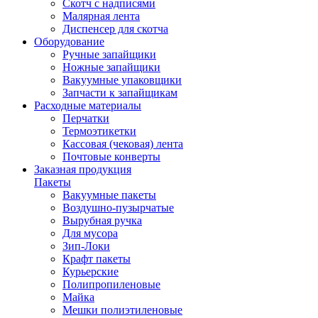
Скотч с надписями
Малярная лента
Диспенсер для скотча
Оборудование
Ручные запайщики
Ножные запайщики
Вакуумные упаковщики
Запчасти к запайщикам
Расходные материалы
Перчатки
Термоэтикетки
Кассовая (чековая) лента
Почтовые конверты
Заказная продукция
Пакеты
Вакуумные пакеты
Воздушно-пузырчатые
Вырубная ручка
Для мусора
Зип-Локи
Крафт пакеты
Курьерские
Полипропиленовые
Майка
Мешки полиэтиленовые