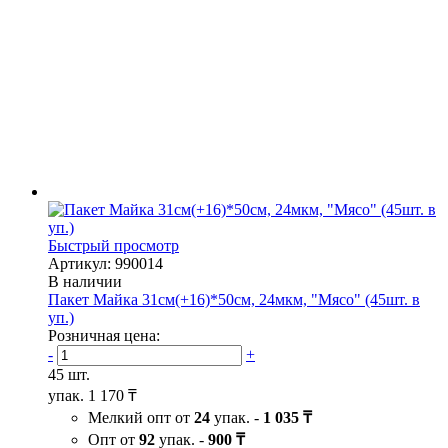
Быстрый просмотр
Артикул: 990014
В наличии
Пакет Майка 31см(+16)*50см, 24мкм, "Мясо" (45шт. в
уп.)
Розничная цена:
-
+
45 шт.
упак.
1 170 ₸
Мелкий опт от
24
упак. -
1 035 ₸
Опт от
92
упак. -
900 ₸