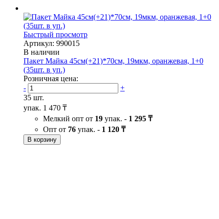
Быстрый просмотр
Артикул: 990015
В наличии
Пакет Майка 45см(+21)*70см, 19мкм, оранжевая, 1+0
(35шт. в уп.)
Розничная цена:
-
+
35 шт.
упак.
1 470 ₸
Мелкий опт от
19
упак. -
1 295 ₸
Опт от
76
упак. -
1 120 ₸
В корзину