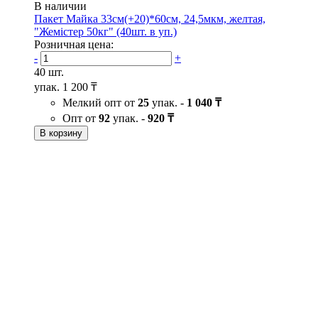
В наличии
Пакет Майка 33см(+20)*60см, 24,5мкм, желтая,
"Жемістер 50кг" (40шт. в уп.)
Розничная цена:
-
+
40 шт.
упак.
1 200 ₸
Мелкий опт от
25
упак. -
1 040 ₸
Опт от
92
упак. -
920 ₸
В корзину