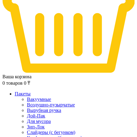
Ваша корзина
0
товаров
0
₸
Пакеты
Вакуумные
Воздушно-пузырчатые
Вырубная ручка
Дой-Пак
Для мусора
Зип-Лок
Слайдеры (с бегунком)