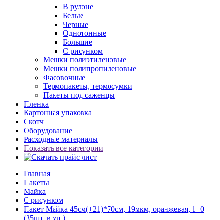
В рулоне
Белые
Черные
Однотонные
Большие
С рисунком
Мешки полиэтиленовые
Мешки полипропиленовые
Фасовочные
Термопакеты, термосумки
Пакеты под саженцы
Пленка
Картонная упаковка
Скотч
Оборудование
Расходные материалы
Показать все категории
Главная
Пакеты
Майка
С рисунком
Пакет Майка 45см(+21)*70см, 19мкм, оранжевая, 1+0
(35шт. в уп.)