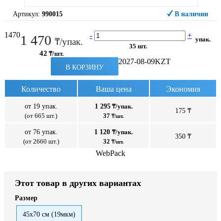
Артикул:
990015
В наличии
1470
-
+
1 470
упак.
₸/упак.
35 шт.
42
₸/шт.
2027-08-09
KZT
В КОРЗИНУ
Количество
Ваша цена
Экономия
от 19 упак.
1 295
₸/упак.
175 ₸
(от 665 шт.)
37
₸/шт.
от 76 упак.
1 120
₸/упак.
350 ₸
(от 2660 шт.)
32
₸/шт.
WebPack
Этот товар в других вариантах
Размер
45x70 см (19мкм)