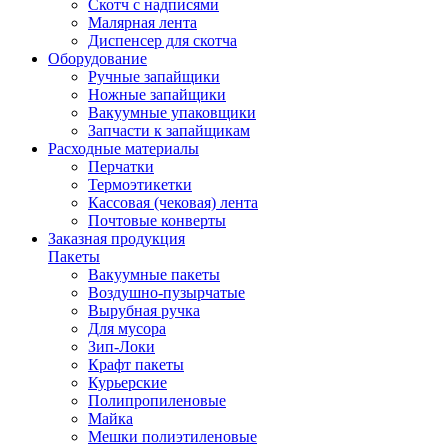
Скотч с надписями
Малярная лента
Диспенсер для скотча
Оборудование
Ручные запайщики
Ножные запайщики
Вакуумные упаковщики
Запчасти к запайщикам
Расходные материалы
Перчатки
Термоэтикетки
Кассовая (чековая) лента
Почтовые конверты
Заказная продукция
Пакеты
Вакуумные пакеты
Воздушно-пузырчатые
Вырубная ручка
Для мусора
Зип-Локи
Крафт пакеты
Курьерские
Полипропиленовые
Майка
Мешки полиэтиленовые