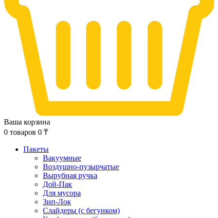
Ваша корзина
0
товаров
0
₸
Пакеты
Вакуумные
Воздушно-пузырчатые
Вырубная ручка
Дой-Пак
Для мусора
Зип-Лок
Слайдеры (с бегунком)