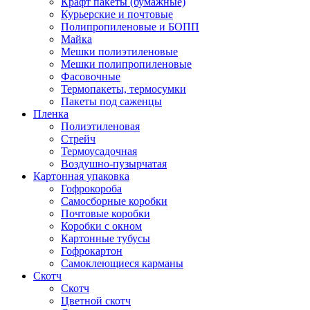
Крафт пакеты (бумажные)
Курьерские и почтовые
Полипропиленовые и БОПП
Майка
Мешки полиэтиленовые
Мешки полипропиленовые
Фасовочные
Термопакеты, термосумки
Пакеты под саженцы
Пленка
Полиэтиленовая
Стрейч
Термоусадочная
Воздушно-пузырчатая
Картонная упаковка
Гофрокороба
Самосборные коробки
Почтовые коробки
Коробки с окном
Картонные тубусы
Гофрокартон
Самоклеющиеся карманы
Скотч
Скотч
Цветной скотч