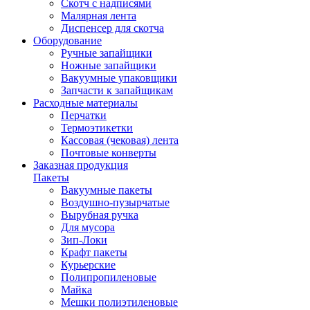
Скотч с надписями
Малярная лента
Диспенсер для скотча
Оборудование
Ручные запайщики
Ножные запайщики
Вакуумные упаковщики
Запчасти к запайщикам
Расходные материалы
Перчатки
Термоэтикетки
Кассовая (чековая) лента
Почтовые конверты
Заказная продукция
Пакеты
Вакуумные пакеты
Воздушно-пузырчатые
Вырубная ручка
Для мусора
Зип-Локи
Крафт пакеты
Курьерские
Полипропиленовые
Майка
Мешки полиэтиленовые