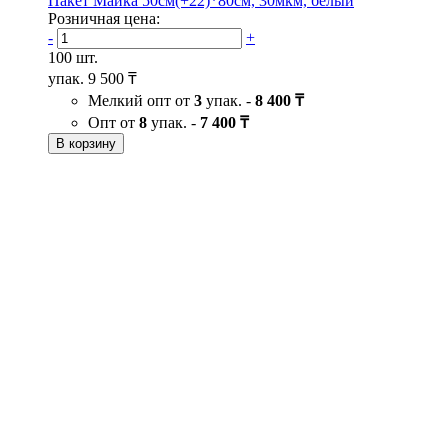
Пакет Майка 50см(+22)*80см, 30мкм, белый
Розничная цена:
-
+
100 шт.
упак.
9 500 ₸
Мелкий опт от
3
упак. -
8 400 ₸
Опт от
8
упак. -
7 400 ₸
В корзину