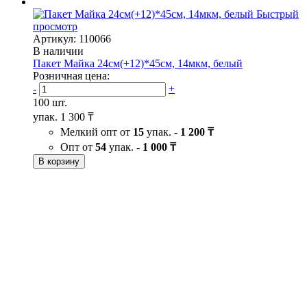
Быстрый
просмотр
Артикул: 110066
В наличии
Пакет Майка 24см(+12)*45см, 14мкм, белый
Розничная цена:
-
+
100 шт.
упак.
1 300 ₸
Мелкий опт от
15
упак. -
1 200 ₸
Опт от
54
упак. -
1 000 ₸
В корзину