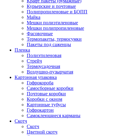
Крафт пакеты (бумажные)
Курьерские и почтовые
Полипропиленовые и БОПП
Майка
Мешки полиэтиленовые
Мешки полипропиленовые
Фасовочные
Термопакеты, термосумки
Пакеты под саженцы
Пленка
Полиэтиленовая
Стрейч
Термоусадочная
Воздушно-пузырчатая
Картонная упаковка
Гофрокороба
Самосборные коробки
Почтовые коробки
Коробки с окном
Картонные тубусы
Гофрокартон
Самоклеющиеся карманы
Скотч
Скотч
Цветной скотч