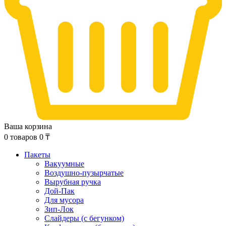
Ваша корзина
0
товаров
0
₸
Пакеты
Вакуумные
Воздушно-пузырчатые
Вырубная ручка
Дой-Пак
Для мусора
Зип-Лок
Слайдеры (с бегунком)