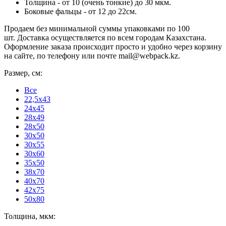
Толщина - от 10 (очень тонкие) до 30 мкм.
Боковые фальцы - от 12 до 22см.
Продаем без минимальной суммы упаковками по 100
шт. Доставка осуществляется по всем городам Казахстана.
Оформление заказа происходит просто и удобно через корзину
на сайте, по телефону или почте mail@webpack.kz.
Размер, см:
Все
22,5x43
24x45
28x49
28x50
30x50
30x55
30x60
35x50
38x70
40x70
42x75
50x80
Толщина, мкм: