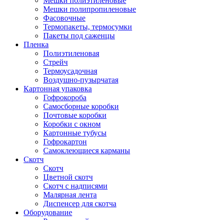
Мешки полиэтиленовые
Мешки полипропиленовые
Фасовочные
Термопакеты, термосумки
Пакеты под саженцы
Пленка
Полиэтиленовая
Стрейч
Термоусадочная
Воздушно-пузырчатая
Картонная упаковка
Гофрокороба
Самосборные коробки
Почтовые коробки
Коробки с окном
Картонные тубусы
Гофрокартон
Самоклеющиеся карманы
Скотч
Скотч
Цветной скотч
Скотч с надписями
Малярная лента
Диспенсер для скотча
Оборудование