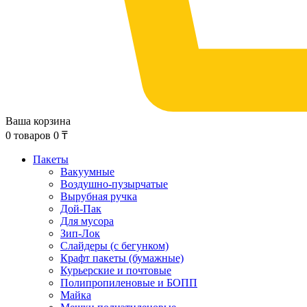
Ваша корзина
0
товаров
0
₸
Пакеты
Вакуумные
Воздушно-пузырчатые
Вырубная ручка
Дой-Пак
Для мусора
Зип-Лок
Слайдеры (с бегунком)
Крафт пакеты (бумажные)
Курьерские и почтовые
Полипропиленовые и БОПП
Майка