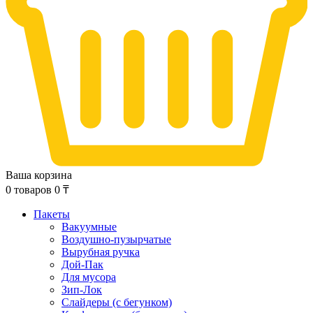
Ваша корзина
0
товаров
0
₸
Пакеты
Вакуумные
Воздушно-пузырчатые
Вырубная ручка
Дой-Пак
Для мусора
Зип-Лок
Слайдеры (с бегунком)