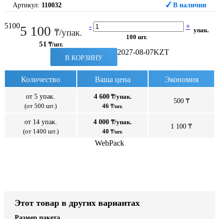
Артикул:
110032
В наличии
5100
-
+
5 100
упак.
₸/упак.
100 шт.
51
₸/шт.
2027-08-07
KZT
В КОРЗИНУ
Количество
Ваша цена
Экономия
от 5 упак.
4 600
₸/упак.
500 ₸
(от 500 шт.)
46
₸/шт.
от 14 упак.
4 000
₸/упак.
1 100 ₸
(от 1400 шт.)
40
₸/шт.
WebPack
Этот товар в других вариантах
Размер пакета