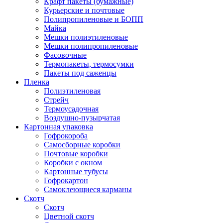
Крафт пакеты (бумажные)
Курьерские и почтовые
Полипропиленовые и БОПП
Майка
Мешки полиэтиленовые
Мешки полипропиленовые
Фасовочные
Термопакеты, термосумки
Пакеты под саженцы
Пленка
Полиэтиленовая
Стрейч
Термоусадочная
Воздушно-пузырчатая
Картонная упаковка
Гофрокороба
Самосборные коробки
Почтовые коробки
Коробки с окном
Картонные тубусы
Гофрокартон
Самоклеющиеся карманы
Скотч
Скотч
Цветной скотч