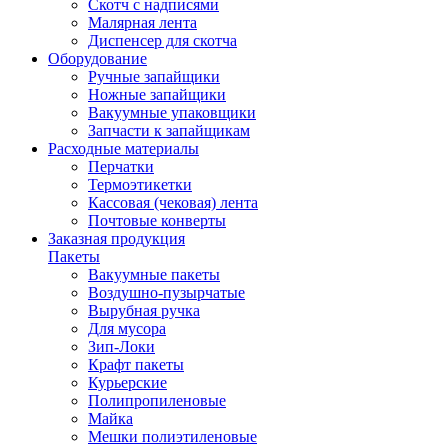
Скотч с надписями
Малярная лента
Диспенсер для скотча
Оборудование
Ручные запайщики
Ножные запайщики
Вакуумные упаковщики
Запчасти к запайщикам
Расходные материалы
Перчатки
Термоэтикетки
Кассовая (чековая) лента
Почтовые конверты
Заказная продукция
Пакеты
Вакуумные пакеты
Воздушно-пузырчатые
Вырубная ручка
Для мусора
Зип-Локи
Крафт пакеты
Курьерские
Полипропиленовые
Майка
Мешки полиэтиленовые