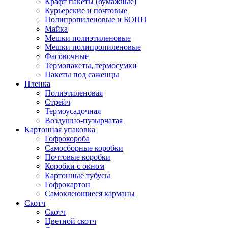
Крафт пакеты (бумажные)
Курьерские и почтовые
Полипропиленовые и БОПП
Майка
Мешки полиэтиленовые
Мешки полипропиленовые
Фасовочные
Термопакеты, термосумки
Пакеты под саженцы
Пленка
Полиэтиленовая
Стрейч
Термоусадочная
Воздушно-пузырчатая
Картонная упаковка
Гофрокороба
Самосборные коробки
Почтовые коробки
Коробки с окном
Картонные тубусы
Гофрокартон
Самоклеющиеся карманы
Скотч
Скотч
Цветной скотч