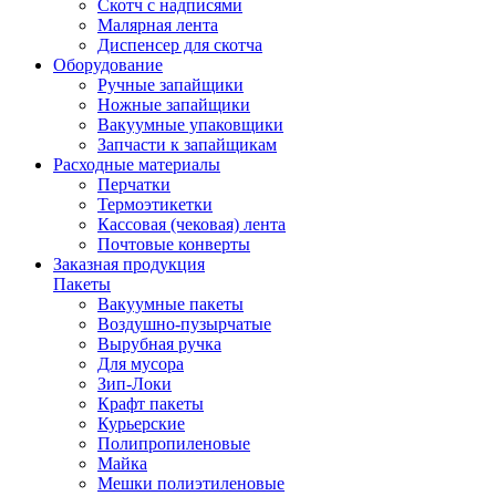
Скотч с надписями
Малярная лента
Диспенсер для скотча
Оборудование
Ручные запайщики
Ножные запайщики
Вакуумные упаковщики
Запчасти к запайщикам
Расходные материалы
Перчатки
Термоэтикетки
Кассовая (чековая) лента
Почтовые конверты
Заказная продукция
Пакеты
Вакуумные пакеты
Воздушно-пузырчатые
Вырубная ручка
Для мусора
Зип-Локи
Крафт пакеты
Курьерские
Полипропиленовые
Майка
Мешки полиэтиленовые