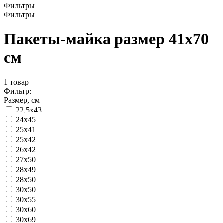
Фильтры
Фильтры
Пакеты-майка размер 41x70
см
1
товар
Фильтр:
Размер, см
22,5x43
24x45
25x41
25x42
26x42
27x50
28x49
28x50
30x50
30x55
30x60
30x69