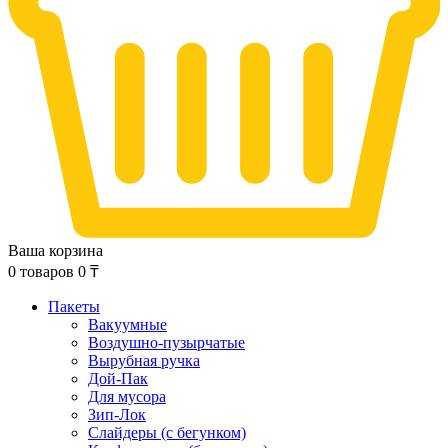
Ваша корзина
0
товаров
0
₸
Пакеты
Вакуумные
Воздушно-пузырчатые
Вырубная ручка
Дой-Пак
Для мусора
Зип-Лок
Слайдеры (с бегунком)