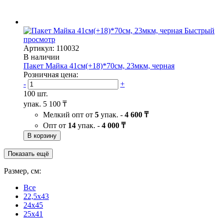
Быстрый
просмотр
Артикул: 110032
В наличии
Пакет Майка 41см(+18)*70см, 23мкм, черная
Розничная цена:
-
+
100 шт.
упак.
5 100 ₸
Мелкий опт от
5
упак. -
4 600 ₸
Опт от
14
упак. -
4 000 ₸
В корзину
Показать ещё
Размер, см:
Все
22,5x43
24x45
25x41