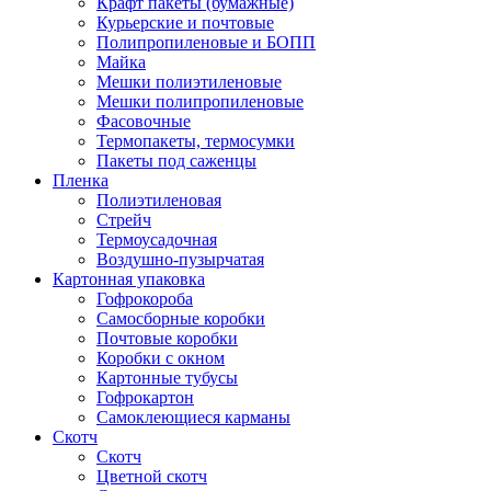
Крафт пакеты (бумажные)
Курьерские и почтовые
Полипропиленовые и БОПП
Майка
Мешки полиэтиленовые
Мешки полипропиленовые
Фасовочные
Термопакеты, термосумки
Пакеты под саженцы
Пленка
Полиэтиленовая
Стрейч
Термоусадочная
Воздушно-пузырчатая
Картонная упаковка
Гофрокороба
Самосборные коробки
Почтовые коробки
Коробки с окном
Картонные тубусы
Гофрокартон
Самоклеющиеся карманы
Скотч
Скотч
Цветной скотч