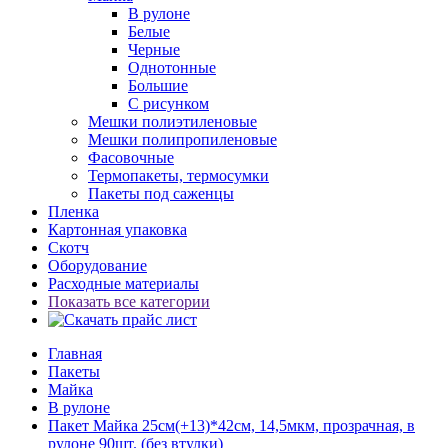
В рулоне
Белые
Черные
Однотонные
Большие
С рисунком
Мешки полиэтиленовые
Мешки полипропиленовые
Фасовочные
Термопакеты, термосумки
Пакеты под саженцы
Пленка
Картонная упаковка
Скотч
Оборудование
Расходные материалы
Показать все категории
Главная
Пакеты
Майка
В рулоне
Пакет Майка 25см(+13)*42см, 14,5мкм, прозрачная, в
рулоне 90шт. (без втулки)