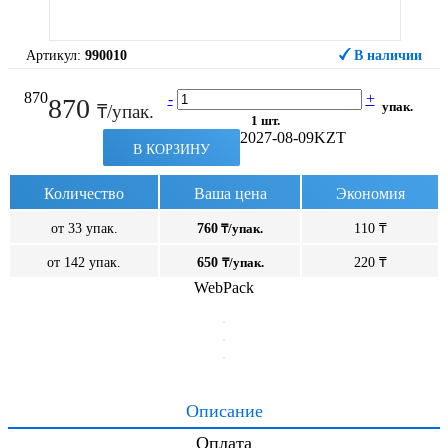
Артикул:
990010
В наличии
870
-
+
870
упак.
₸/упак.
1 шт.
2027-08-09
KZT
В КОРЗИНУ
Количество
Ваша цена
Экономия
от 33 упак.
760
₸/упак.
110 ₸
от 142 упак.
650
₸/упак.
220 ₸
WebPack
Описание
Оплата