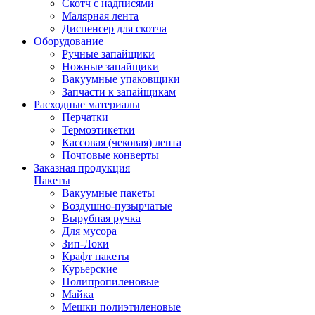
Скотч с надписями
Малярная лента
Диспенсер для скотча
Оборудование
Ручные запайщики
Ножные запайщики
Вакуумные упаковщики
Запчасти к запайщикам
Расходные материалы
Перчатки
Термоэтикетки
Кассовая (чековая) лента
Почтовые конверты
Заказная продукция
Пакеты
Вакуумные пакеты
Воздушно-пузырчатые
Вырубная ручка
Для мусора
Зип-Локи
Крафт пакеты
Курьерские
Полипропиленовые
Майка
Мешки полиэтиленовые