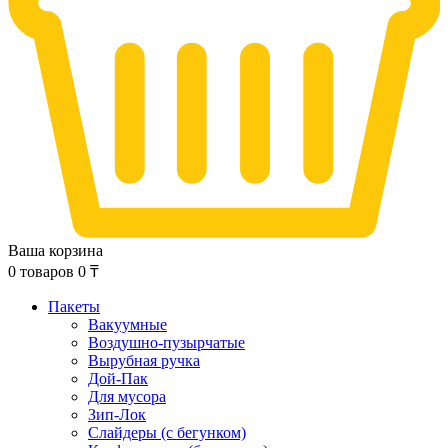
Ваша корзина
0
товаров
0
₸
Пакеты
Вакуумные
Воздушно-пузырчатые
Вырубная ручка
Дой-Пак
Для мусора
Зип-Лок
Слайдеры (с бегунком)