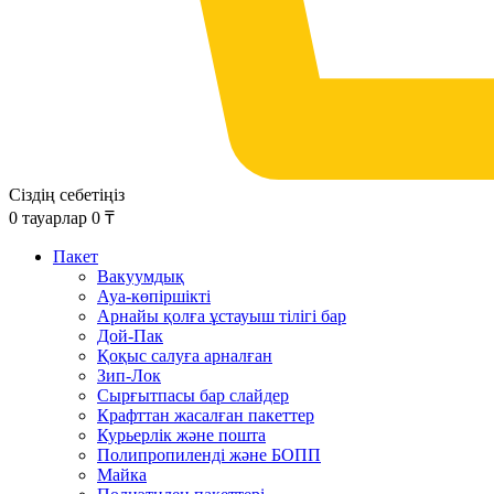
Сіздің себетіңіз
0
тауарлар
0
₸
Пакет
Вакуумдық
Ауа-көпіршікті
Арнайы қолға ұстауыш тілігі бар
Дой-Пак
Қоқыс салуға арналған
Зип-Лок
Сырғытпасы бар слайдер
Крафттан жасалған пакеттер
Курьерлік және пошта
Полипропиленді және БОПП
Майка