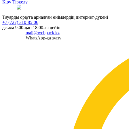
Кіру
Тіркелу
Қаз
Тауарды орауға арналған өнімдердің интернет-дүкені
+7 (727) 310-85-06
дс-жм 9.00-дан 18.00-ға дейін
mail@webpack.kz
WhatsApp-қа жазу