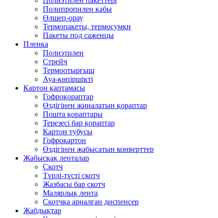
Полиэтилен пакеттері
Полипропилен қабы
Өлшеп-орау
Термопакеты, термосумки
Пакеты под саженцы
Пленка
Полиэтилен
Стрейч
Термоотырғыш
Ауа-көпіршікті
Картон қаптамасы
Гофроқораптар
Өздігінен жиналатын қораптар
Пошта қораптары
Терезесі бар қораптар
Картон тубусы
Гофрокартон
Өздігінен жабысатын конверттер
Жабысқақ ленталар
Скотч
Түрлі-түсті скотч
Жазбасы бар скотч
Малярлық лента
Скотчқа арналған диспенсер
Жабдықтар