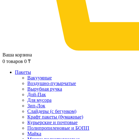
Ваша корзина
0
товаров
0
₸
Пакеты
Вакуумные
Воздушно-пузырчатые
Вырубная ручка
Дой-Пак
Для мусора
Зип-Лок
Слайдеры (с бегунком)
Крафт пакеты (бумажные)
Курьерские и почтовые
Полипропиленовые и БОПП
Майка