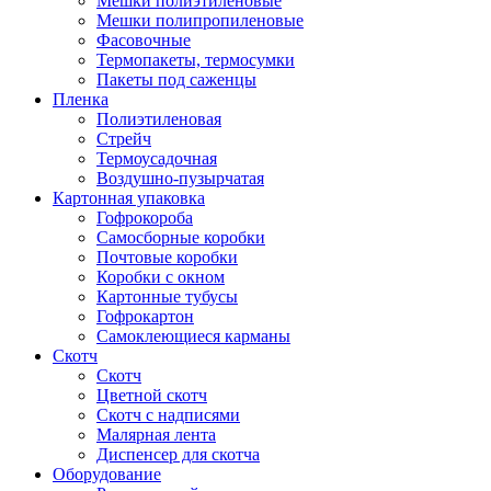
Мешки полиэтиленовые
Мешки полипропиленовые
Фасовочные
Термопакеты, термосумки
Пакеты под саженцы
Пленка
Полиэтиленовая
Стрейч
Термоусадочная
Воздушно-пузырчатая
Картонная упаковка
Гофрокороба
Самосборные коробки
Почтовые коробки
Коробки с окном
Картонные тубусы
Гофрокартон
Самоклеющиеся карманы
Скотч
Скотч
Цветной скотч
Скотч с надписями
Малярная лента
Диспенсер для скотча
Оборудование