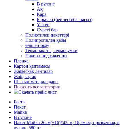
В рулоне
Ақ
Қара
Біркелкі (бейнесіз/баспасыз)
Үлкен
Суреті бар
Полиэтилен пакеттері
Полипропилен қабы
Өлшеп-орау
Термопакеты, термосумки
Пакеты под саженцы
Пленка
Картон қаптамасы
Жабысқақ ленталар
Жабдықтар
Шығын материалдары
Показать все категории
Басты
Пакет
Майка
В рулоне
Пакет Майка 26см(+16)*42см, 16,2мкм, прозрачная, в
рулоне 580шт.