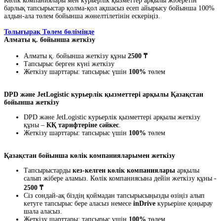
Көлік компаниялары мен курьерлік қызметтер арқылы жіберетін
барлық тапсырыстар қолма-қол ақшасыз есеп айырысу бойынша 100%
алдын-ала төлем бойынша жөнелтілетінін ескеріңіз.
Толығырақ Төлем бөлімінде
Алматы қ. бойынша жеткізу
Алматы қ. бойынша жеткізу құны
2500 ₸
Тапсырыс берген күні жеткізу
Жеткізу шарттары: тапсырыс үшін
100%
төлем
DPD және JetLogistic курьерлік қызметтері арқылы Қазақстан
бойынша жеткізу
DPD және JetLogistic курьерлік қызметтері арқылы жеткізу
құны –
КҚ тарифтеріне сәйкес
.
Жеткізу шарттары: тапсырыс үшін
100%
төлем
Қазақстан бойынша көлік компанияларымен жеткізу
Тапсырыстарды
кез-келген көлік компаниялары
арқылы
салып жібере аламыз. Көлік компаниясына дейін жеткізу құны -
2500 ₸
Сіз сондай-ақ біздің қоймадан тапсырысыңызды өзіңіз алып
кетуге тапсырыс бере аласыз немесе
inDrive
курьеріне қоңырау
шала аласыз.
Жеткізу шарттары: тапсырыс үшін
100%
төлем