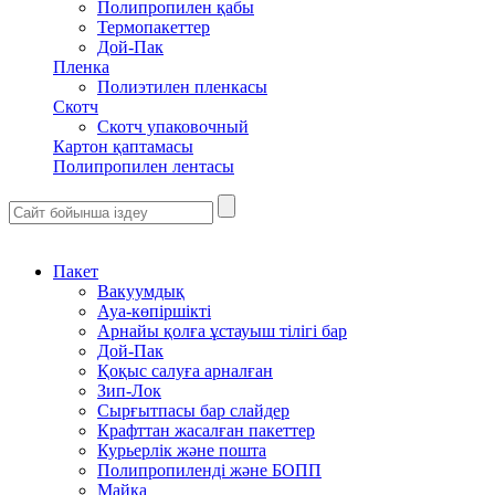
Полипропилен қабы
Термопакеттер
Дой-Пак
Пленка
Полиэтилен пленкасы
Скотч
Скотч упаковочный
Картон қаптамасы
Полипропилен лентасы
Пакет
Вакуумдық
Ауа-көпіршікті
Арнайы қолға ұстауыш тілігі бар
Дой-Пак
Қоқыс салуға арналған
Зип-Лок
Сырғытпасы бар слайдер
Крафттан жасалған пакеттер
Курьерлік және пошта
Полипропиленді және БОПП
Майка