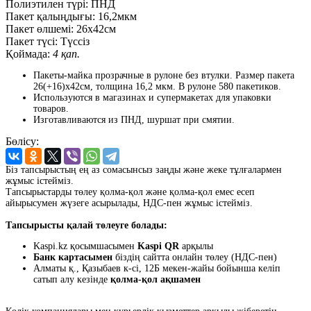
Полиэтилен түрі:
ПНД
Пакет қалыңдығы:
16,2мкм
Пакет өлшемі:
26x42см
Пакет түсі:
Түссіз
Қоймада:
4 қап.
Пакеты-майка прозрачные в рулоне без втулки. Размер пакета
26(+16)x42см, толщина 16,2 мкм. В рулоне 580 пакетиков.
Используются в магазинах и супермакетах для упаковки
товаров.
Изготавливаются из ПНД, шуршат при смятии.
Бөлісу:
Біз тапсырыстың ең аз сомасынсыз заңды және жеке тұлғалармен
жұмыс істейміз.
Тапсырыстарды төлеу қолма-қол және қолма-қол емес есеп
айырысумен жүзеге асырылады, НДС-пен жұмыс істейміз.
Тапсырысты қалай төлеуге болады:
Kaspi.kz қосымшасымен
Kaspi QR
арқылы
Банк картасымен
біздің сайтта онлайн төлеу (НДС-пен)
Алматы қ., Қазыбаев к-сі, 12Б мекен-жайы бойынша келіп
сатып алу кезінде
қолма-қол ақшамен