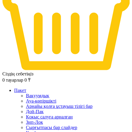
Сіздің себетіңіз
0
тауарлар
0
₸
Пакет
Вакуумдық
Ауа-көпіршікті
Арнайы қолға ұстауыш тілігі бар
Дой-Пак
Қоқыс салуға арналған
Зип-Лок
Сырғытпасы бар слайдер