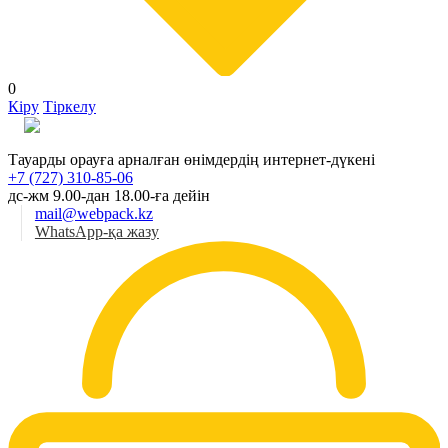
0
Кіру
Тіркелу
Қаз
Тауарды орауға арналған өнімдердің интернет-дүкені
+7 (727) 310-85-06
дс-жм 9.00-дан 18.00-ға дейін
mail@webpack.kz
WhatsApp-қа жазу