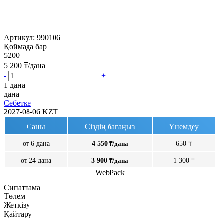
Артикул:
990106
Қоймада бар
5200
5 200
₸/дана
-
+
1 дана
дана
Себетке
2027-08-06
KZT
Саны
Сіздің бағаңыз
Үнемдеу
от 6 дана
4 550
₸/дана
650 ₸
от 24 дана
3 900
₸/дана
1 300 ₸
WebPack
Сипаттама
Төлем
Жеткізу
Қайтару