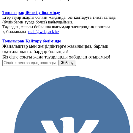
Толығырақ Жеткізу бөлімінде
Егер тауар ақаулы болған жағдайда, біз қайтаруға тиісті сапада
(бүлінбеген түрде болса) қабылдаймыз.
Тауардың сапасы бойынша шағымдар электрондық поштаға
қабылданады:
mail@webpack.kz
Толығырақ Қайтару бөлімінде
Жаңалықтар мен жеңілдіктерге жазылыңыз, барлық
оқиғалардан хабардар болыңыз!
Біз сізге соңғы жаңа тауарларды хабарлап отырамыз!