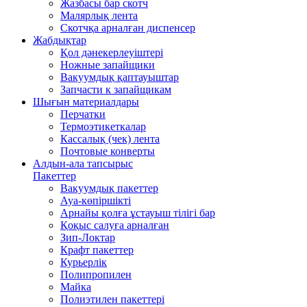
Жазбасы бар скотч
Малярлық лента
Скотчқа арналған диспенсер
Жабдықтар
Қол дәнекерлеуіштері
Ножные запайщики
Вакуумдық қаптауыштар
Запчасти к запайщикам
Шығын материалдары
Перчатки
Термоэтикеткалар
Кассалық (чек) лента
Почтовые конверты
Алдын-ала тапсырыс
Пакеттер
Вакуумдық пакеттер
Ауа-көпіршікті
Арнайы қолға ұстауыш тілігі бар
Қоқыс салуға арналған
Зип-Локтар
Крафт пакеттер
Курьерлік
Полипропилен
Майка
Полиэтилен пакеттері