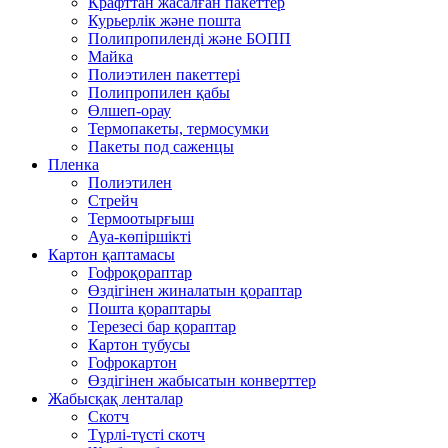
Крафттан жасалған пакеттер
Курьерлік және пошта
Полипропиленді және БОПП
Майка
Полиэтилен пакеттері
Полипропилен қабы
Өлшеп-орау
Термопакеты, термосумки
Пакеты под саженцы
Пленка
Полиэтилен
Стрейч
Термоотырғыш
Ауа-көпіршікті
Картон қаптамасы
Гофроқораптар
Өздігінен жиналатын қораптар
Пошта қораптары
Терезесі бар қораптар
Картон тубусы
Гофрокартон
Өздігінен жабысатын конверттер
Жабысқақ ленталар
Скотч
Түрлі-түсті скотч