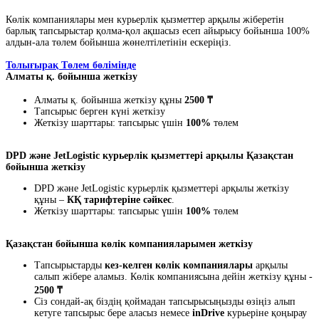
Көлік компаниялары мен курьерлік қызметтер арқылы жіберетін
барлық тапсырыстар қолма-қол ақшасыз есеп айырысу бойынша 100%
алдын-ала төлем бойынша жөнелтілетінін ескеріңіз.
Толығырақ Төлем бөлімінде
Алматы қ. бойынша жеткізу
Алматы қ. бойынша жеткізу құны
2500 ₸
Тапсырыс берген күні жеткізу
Жеткізу шарттары: тапсырыс үшін
100%
төлем
DPD және JetLogistic курьерлік қызметтері арқылы Қазақстан
бойынша жеткізу
DPD және JetLogistic курьерлік қызметтері арқылы жеткізу
құны –
КҚ тарифтеріне сәйкес
.
Жеткізу шарттары: тапсырыс үшін
100%
төлем
Қазақстан бойынша көлік компанияларымен жеткізу
Тапсырыстарды
кез-келген көлік компаниялары
арқылы
салып жібере аламыз. Көлік компаниясына дейін жеткізу құны -
2500 ₸
Сіз сондай-ақ біздің қоймадан тапсырысыңызды өзіңіз алып
кетуге тапсырыс бере аласыз немесе
inDrive
курьеріне қоңырау