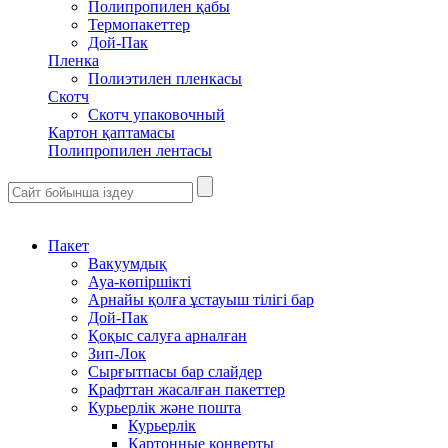
Полипропилен қабы
Термопакеттер
Дой-Пак
Пленка
Полиэтилен пленкасы
Скотч
Скотч упаковочный
Картон қаптамасы
Полипропилен лентасы
Пакет
Вакуумдық
Ауа-көпіршікті
Арнайы қолға ұстауыш тілігі бар
Дой-Пак
Қоқыс салуға арналған
Зип-Лок
Сырғытпасы бар слайдер
Крафттан жасалған пакеттер
Курьерлік және пошта
Курьерлік
Картонные конверты