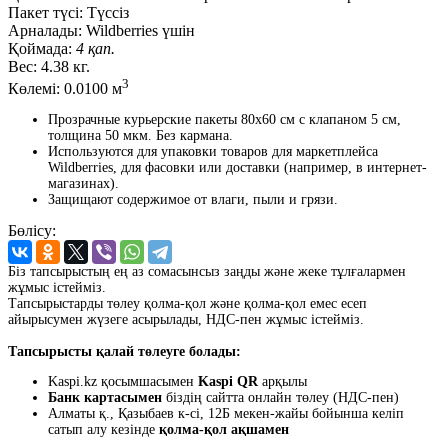
Пакет түсі:
Түссіз
Арналады:
Wildberries үшін
Қоймада:
4 қап.
Вес:
4.38 кг.
3
Көлемі:
0.0100 м
Прозрачные курьерские пакеты 80x60 см с клапаном 5 см,
толщина 50 мкм. Без кармана.
Используются для упаковки товаров для маркетплейса
Wildberries, для фасовки или доставки (например, в интернет-
магазинах).
Защищают содержимое от влаги, пыли и грязи.
Бөлісу:
Біз тапсырыстың ең аз сомасынсыз заңды және жеке тұлғалармен
жұмыс істейміз.
Тапсырыстарды төлеу қолма-қол және қолма-қол емес есеп
айырысумен жүзеге асырылады, НДС-пен жұмыс істейміз.
Тапсырысты қалай төлеуге болады:
Kaspi.kz қосымшасымен
Kaspi QR
арқылы
Банк картасымен
біздің сайтта онлайн төлеу (НДС-пен)
Алматы қ., Қазыбаев к-сі, 12Б мекен-жайы бойынша келіп
сатып алу кезінде
қолма-қол ақшамен