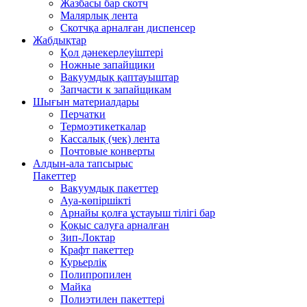
Жазбасы бар скотч
Малярлық лента
Скотчқа арналған диспенсер
Жабдықтар
Қол дәнекерлеуіштері
Ножные запайщики
Вакуумдық қаптауыштар
Запчасти к запайщикам
Шығын материалдары
Перчатки
Термоэтикеткалар
Кассалық (чек) лента
Почтовые конверты
Алдын-ала тапсырыс
Пакеттер
Вакуумдық пакеттер
Ауа-көпіршікті
Арнайы қолға ұстауыш тілігі бар
Қоқыс салуға арналған
Зип-Локтар
Крафт пакеттер
Курьерлік
Полипропилен
Майка
Полиэтилен пакеттері