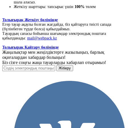
шала аласыз.
Жеткізу шарттары: тапсырыс үшін
100%
төлем
Толығырақ Жеткізу бөлімінде
Егер тауар ақаулы болған жағдайда, біз қайтаруға тиісті сапада
(бүлінбеген түрде болса) қабылдаймыз.
Тауардың сапасы бойынша шағымдар электрондық поштаға
қабылданады:
mail@webpack.kz
Толығырақ Қайтару бөлімінде
Жаңалықтар мен жеңілдіктерге жазылыңыз, барлық
оқиғалардан хабардар болыңыз!
Біз сізге соңғы жаңа тауарларды хабарлап отырамыз!