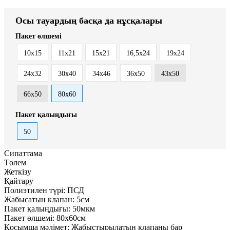
Осы тауардың басқа да нұсқалары
Пакет өлшемі
10x15
11x21
15x21
16,5х24
19х24
24х32
30x40
34х46
36х50
43х50
66х50
80х60
Пакет қалыңдығы
50
Сипаттама
Төлем
Жеткізу
Қайтару
Полиэтилен түрі:
ПСД
Жабысатын клапан:
5см
Пакет қалыңдығы:
50мкм
Пакет өлшемі:
80х60см
Қосымша мәлімет:
Жабыстырылатын клапаны бар