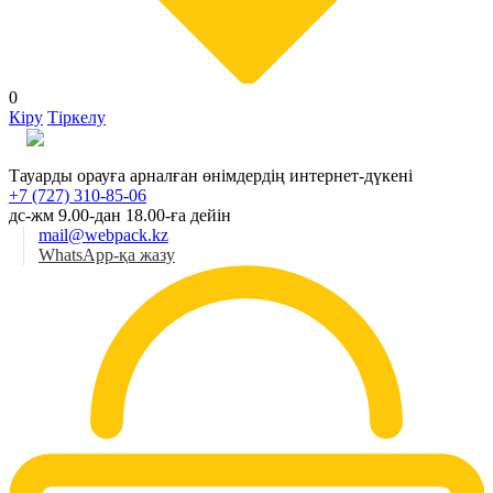
0
Кіру
Тіркелу
Қаз
Тауарды орауға арналған өнімдердің интернет-дүкені
+7 (727) 310-85-06
дс-жм 9.00-дан 18.00-ға дейін
mail@webpack.kz
WhatsApp-қа жазу