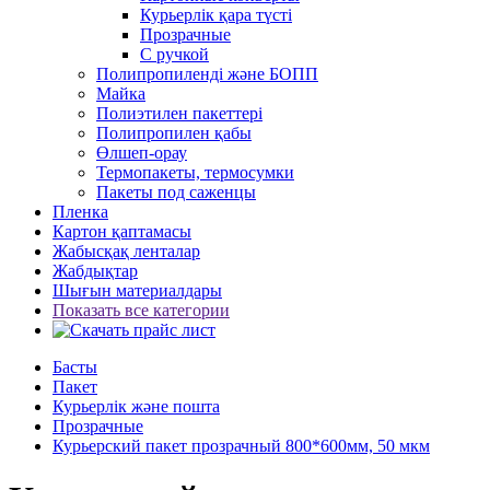
Курьерлік қара түсті
Прозрачные
С ручкой
Полипропиленді және БОПП
Майка
Полиэтилен пакеттері
Полипропилен қабы
Өлшеп-орау
Термопакеты, термосумки
Пакеты под саженцы
Пленка
Картон қаптамасы
Жабысқақ ленталар
Жабдықтар
Шығын материалдары
Показать все категории
Басты
Пакет
Курьерлік және пошта
Прозрачные
Курьерский пакет прозрачный 800*600мм, 50 мкм