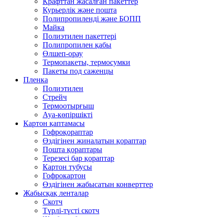
Крафттан жасалған пакеттер
Курьерлік және пошта
Полипропиленді және БОПП
Майка
Полиэтилен пакеттері
Полипропилен қабы
Өлшеп-орау
Термопакеты, термосумки
Пакеты под саженцы
Пленка
Полиэтилен
Стрейч
Термоотырғыш
Ауа-көпіршікті
Картон қаптамасы
Гофроқораптар
Өздігінен жиналатын қораптар
Пошта қораптары
Терезесі бар қораптар
Картон тубусы
Гофрокартон
Өздігінен жабысатын конверттер
Жабысқақ ленталар
Скотч
Түрлі-түсті скотч