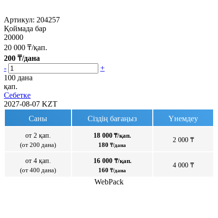
Артикул:
204257
Қоймада бар
20000
20 000
₸/қап.
200
₸/дана
-
+
100 дана
қап.
Себетке
2027-08-07
KZT
Саны
Сіздің бағаңыз
Үнемдеу
от 2 қап.
18 000
₸/қап.
2 000 ₸
(от 200 дана)
180
₸/дана
от 4 қап.
16 000
₸/қап.
4 000 ₸
(от 400 дана)
160
₸/дана
WebPack