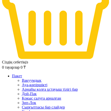
Сіздің себетіңіз
0
тауарлар
0
₸
Пакет
Вакуумдық
Ауа-көпіршікті
Арнайы қолға ұстауыш тілігі бар
Дой-Пак
Қоқыс салуға арналған
Зип-Лок
Сырғытпасы бар слайдер