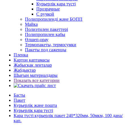
Курьерлік қара түсті
Прозрачные
С ручкой
Полипропиленді және БОПП
Майка
Полиэтилен пакеттері
Полипропилен қабы
Өлшеп-орау
Термопакеты, термосумки
Пакеты под саженцы
Пленка
Картон қаптамасы
Жабысқақ ленталар
Жабдықтар
Шығын материалдары
Показать все категории
Басты
Пакет
Курьерлік және пошта
Курьерлік қара түсті
Қара түсті курьерлік пакет 240*320мм, 50мкм, 100 дана/
қап.