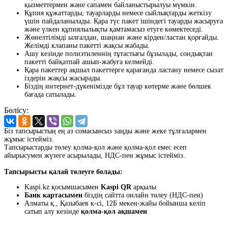
қызметтермен және сапамен байланыстырылуы мүмкін.
Құпия құжаттарды, тауарларды немесе сыйлықтарды жеткізу
үшін пайдаланылады. Қара түс пакет ішіндегі тауарды жасыруға
және үлкен құпиялылықты қамтамасыз етуге көмектеседі.
Жөнелтілімді ылғалдан, шаңнан және кірден/ластан қорғайды.
Желімді клапаны пакетті жақсы жабады.
Ашу кезінде полиэтиленнің тұтастығы бұзылады, сондықтан
пакетті байқатпай ашып-жабуға келмейді.
Қара пакеттер ақшыл пакеттерге қарағанда ластану немесе сызат
іздерін жақсы жасырады.
Біздің интернет-дүкенімізде бұл тауар көтерме және бөлшек
бағада сатылады.
Бөлісу:
Біз тапсырыстың ең аз сомасынсыз заңды және жеке тұлғалармен
жұмыс істейміз.
Тапсырыстарды төлеу қолма-қол және қолма-қол емес есеп
айырысумен жүзеге асырылады, НДС-пен жұмыс істейміз.
Тапсырысты қалай төлеуге болады:
Kaspi.kz қосымшасымен
Kaspi QR
арқылы
Банк картасымен
біздің сайтта онлайн төлеу (НДС-пен)
Алматы қ., Қазыбаев к-сі, 12Б мекен-жайы бойынша келіп
сатып алу кезінде
қолма-қол ақшамен