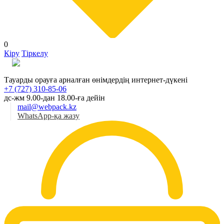
0
Кіру
Тіркелу
Қаз
Тауарды орауға арналған өнімдердің интернет-дүкені
+7 (727) 310-85-06
дс-жм 9.00-дан 18.00-ға дейін
mail@webpack.kz
WhatsApp-қа жазу