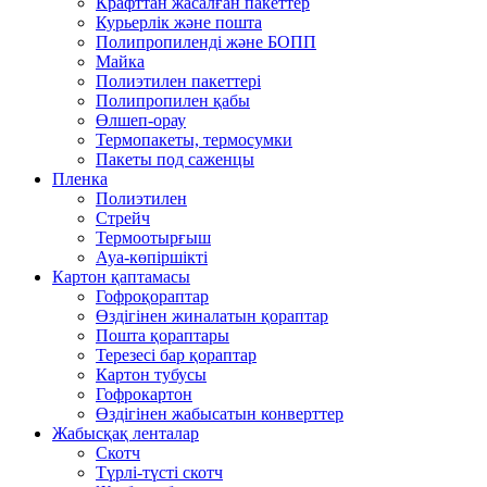
Крафттан жасалған пакеттер
Курьерлік және пошта
Полипропиленді және БОПП
Майка
Полиэтилен пакеттері
Полипропилен қабы
Өлшеп-орау
Термопакеты, термосумки
Пакеты под саженцы
Пленка
Полиэтилен
Стрейч
Термоотырғыш
Ауа-көпіршікті
Картон қаптамасы
Гофроқораптар
Өздігінен жиналатын қораптар
Пошта қораптары
Терезесі бар қораптар
Картон тубусы
Гофрокартон
Өздігінен жабысатын конверттер
Жабысқақ ленталар
Скотч
Түрлі-түсті скотч