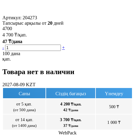
Артикул:
204273
Тапсырыс арқылы от
20
дней
4700
4 700
₸/қап.
47
₸/дана
-
+
100 дана
қап.
Товара нет в наличии
2027-08-09
KZT
Саны
Сіздің бағаңыз
Үнемдеу
от 5 қап.
4 200
₸/қап.
500 ₸
(от 500 дана)
42
₸/дана
от 14 қап.
3 700
₸/қап.
1 000 ₸
(от 1400 дана)
37
₸/дана
WebPack