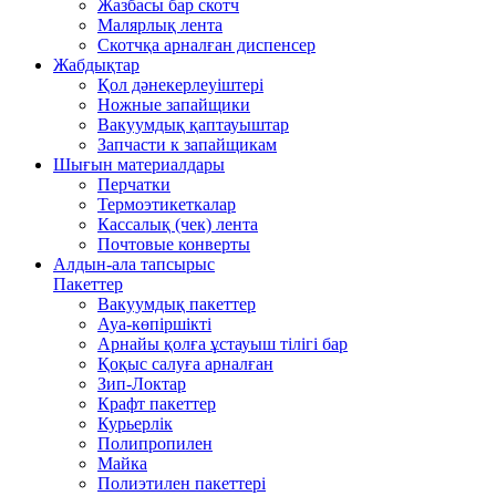
Жазбасы бар скотч
Малярлық лента
Скотчқа арналған диспенсер
Жабдықтар
Қол дәнекерлеуіштері
Ножные запайщики
Вакуумдық қаптауыштар
Запчасти к запайщикам
Шығын материалдары
Перчатки
Термоэтикеткалар
Кассалық (чек) лента
Почтовые конверты
Алдын-ала тапсырыс
Пакеттер
Вакуумдық пакеттер
Ауа-көпіршікті
Арнайы қолға ұстауыш тілігі бар
Қоқыс салуға арналған
Зип-Локтар
Крафт пакеттер
Курьерлік
Полипропилен
Майка
Полиэтилен пакеттері