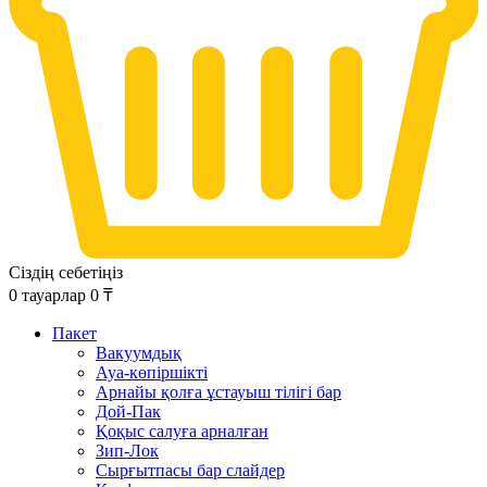
Сіздің себетіңіз
0
тауарлар
0
₸
Пакет
Вакуумдық
Ауа-көпіршікті
Арнайы қолға ұстауыш тілігі бар
Дой-Пак
Қоқыс салуға арналған
Зип-Лок
Сырғытпасы бар слайдер