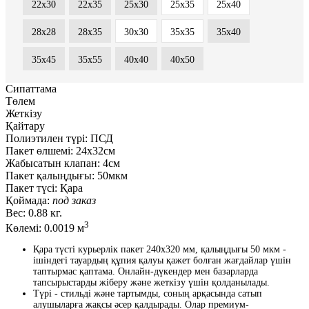
22x30
22x35
25x30
25x35
25x40
28x28
28x35
30x30
35x35
35x40
35x45
35x55
40x40
40x50
Сипаттама
Төлем
Жеткізу
Қайтару
Полиэтилен түрі:
ПСД
Пакет өлшемі:
24х32см
Жабысатын клапан:
4см
Пакет қалыңдығы:
50мкм
Пакет түсі:
Қара
Қоймада:
под заказ
Вес:
0.88 кг.
3
Көлемі:
0.0019 м
Қара түсті курьерлік пакет 240x320 мм, қалыңдығы 50 мкм -
ішіндегі тауардың құпия қалуы қажет болған жағдайлар үшін
таптырмас қаптама. Онлайн-дүкендер мен базарларда
тапсырыстарды жіберу және жеткізу үшін қолданылады.
Түрі - стильді және тартымды, соның арқасында сатып
алушыларға жақсы әсер қалдырады. Олар премиум-