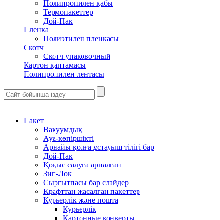
Полипропилен қабы
Термопакеттер
Дой-Пак
Пленка
Полиэтилен пленкасы
Скотч
Скотч упаковочный
Картон қаптамасы
Полипропилен лентасы
Пакет
Вакуумдық
Ауа-көпіршікті
Арнайы қолға ұстауыш тілігі бар
Дой-Пак
Қоқыс салуға арналған
Зип-Лок
Сырғытпасы бар слайдер
Крафттан жасалған пакеттер
Курьерлік және пошта
Курьерлік
Картонные конверты