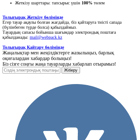
Жеткізу шарттары: тапсырыс үшін
100%
төлем
Толығырақ Жеткізу бөлімінде
Егер тауар ақаулы болған жағдайда, біз қайтаруға тиісті сапада
(бүлінбеген түрде болса) қабылдаймыз.
Тауардың сапасы бойынша шағымдар электрондық поштаға
қабылданады:
mail@webpack.kz
Толығырақ Қайтару бөлімінде
Жаңалықтар мен жеңілдіктерге жазылыңыз, барлық
оқиғалардан хабардар болыңыз!
Біз сізге соңғы жаңа тауарларды хабарлап отырамыз!