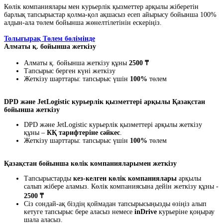
Көлік компаниялары мен курьерлік қызметтер арқылы жіберетін
барлық тапсырыстар қолма-қол ақшасыз есеп айырысу бойынша 100%
алдын-ала төлем бойынша жөнелтілетінін ескеріңіз.
Толығырақ Төлем бөлімінде
Алматы қ. бойынша жеткізу
Алматы қ. бойынша жеткізу құны
2500 ₸
Тапсырыс берген күні жеткізу
Жеткізу шарттары: тапсырыс үшін
100%
төлем
DPD және JetLogistic курьерлік қызметтері арқылы Қазақстан
бойынша жеткізу
DPD және JetLogistic курьерлік қызметтері арқылы жеткізу
құны –
КҚ тарифтеріне сәйкес
.
Жеткізу шарттары: тапсырыс үшін
100%
төлем
Қазақстан бойынша көлік компанияларымен жеткізу
Тапсырыстарды
кез-келген көлік компаниялары
арқылы
салып жібере аламыз. Көлік компаниясына дейін жеткізу құны -
2500 ₸
Сіз сондай-ақ біздің қоймадан тапсырысыңызды өзіңіз алып
кетуге тапсырыс бере аласыз немесе
inDrive
курьеріне қоңырау
шала аласыз.