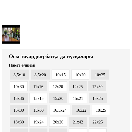
Осы тауардың басқа да нұсқалары
Пакет өлшемі
8,5x10
8,5x20
10x15
10x20
10x25
10x30
11x16
12x20
12x25
12x30
13x36
15x15
15x20
15x21
15x25
15x30
15x60
16,5х24
16x22
18x25
18x30
19х24
20x20
21x42
22x25