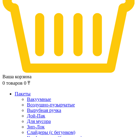
Ваша корзина
0
товаров
0
₸
Пакеты
Вакуумные
Воздушно-пузырчатые
Вырубная ручка
Дой-Пак
Для мусора
Зип-Лок
Слайдеры (с бегунком)