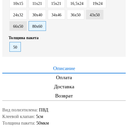
10x15
11x21
15x21
16,5х24
19х24
24х32
30x40
34х46
36х50
43х50
66х50
80х60
Толщина пакета
50
Описание
Оплата
Доставка
Возврат
Вид полиэтилена:
ПВД
Клеевой клапан:
5см
Толщина пакета:
50мкм