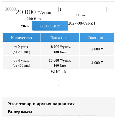
20000
-
+
20 000
₸/упак.
100 шт.
200
₸/шт.
2027-08-09
KZT
упак.
В КОРЗИНУ
Количество
Ваша цена
Экономия
от 2 упак.
18 000
₸/упак.
2 000 ₸
(от 200 шт.)
180
₸/шт.
от 4 упак.
16 000
₸/упак.
4 000 ₸
(от 400 шт.)
160
₸/шт.
WebPack
Этот товар в других вариантах
Размер пакета