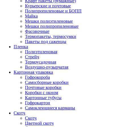
Крафт пакеты (бумажные)
Курьерские и почтовые
Полипропиленовые и БОПП
Майка
Мешки полиэтиленовые
Мешки полипропиленовые
Фасовочные
Термопакеты, термосумки
Пакеты под саженцы
Пленка
Полиэтиленовая
Стрейч
Термоусадочная
Воздушно-пузырчатая
Картонная упаковка
Гофрокороба
Самосборные коробки
Почтовые коробки
Коробки с окном
Картонные тубусы
Гофрокартон
Самоклеющиеся карманы
Скотч
Скотч
Цветной скотч