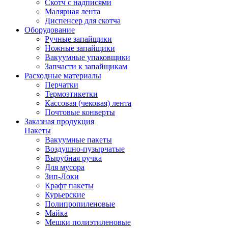
Скотч с надписями
Малярная лента
Диспенсер для скотча
Оборудование
Ручные запайщики
Ножные запайщики
Вакуумные упаковщики
Запчасти к запайщикам
Расходные материалы
Перчатки
Термоэтикетки
Кассовая (чековая) лента
Почтовые конверты
Заказная продукция
Пакеты
Вакуумные пакеты
Воздушно-пузырчатые
Вырубная ручка
Для мусора
Зип-Локи
Крафт пакеты
Курьерские
Полипропиленовые
Майка
Мешки полиэтиленовые