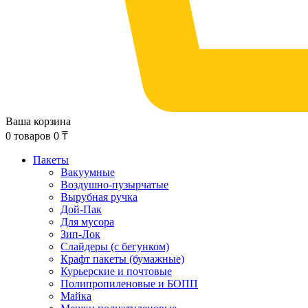
Ваша корзина
0
товаров
0
₸
Пакеты
Вакуумные
Воздушно-пузырчатые
Вырубная ручка
Дой-Пак
Для мусора
Зип-Лок
Слайдеры (с бегунком)
Крафт пакеты (бумажные)
Курьерские и почтовые
Полипропиленовые и БОПП
Майка