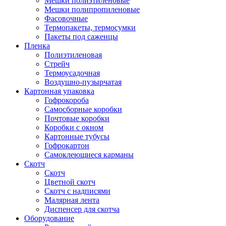
Мешки полиэтиленовые
Мешки полипропиленовые
Фасовочные
Термопакеты, термосумки
Пакеты под саженцы
Пленка
Полиэтиленовая
Стрейч
Термоусадочная
Воздушно-пузырчатая
Картонная упаковка
Гофрокороба
Самосборные коробки
Почтовые коробки
Коробки с окном
Картонные тубусы
Гофрокартон
Самоклеющиеся карманы
Скотч
Скотч
Цветной скотч
Скотч с надписями
Малярная лента
Диспенсер для скотча
Оборудование