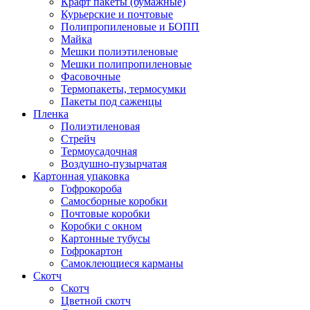
Крафт пакеты (бумажные)
Курьерские и почтовые
Полипропиленовые и БОПП
Майка
Мешки полиэтиленовые
Мешки полипропиленовые
Фасовочные
Термопакеты, термосумки
Пакеты под саженцы
Пленка
Полиэтиленовая
Стрейч
Термоусадочная
Воздушно-пузырчатая
Картонная упаковка
Гофрокороба
Самосборные коробки
Почтовые коробки
Коробки с окном
Картонные тубусы
Гофрокартон
Самоклеющиеся карманы
Скотч
Скотч
Цветной скотч