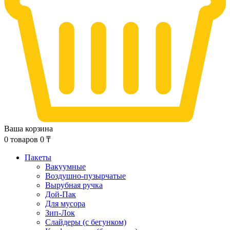
Ваша корзина
0
товаров
0
₸
Пакеты
Вакуумные
Воздушно-пузырчатые
Вырубная ручка
Дой-Пак
Для мусора
Зип-Лок
Слайдеры (с бегунком)