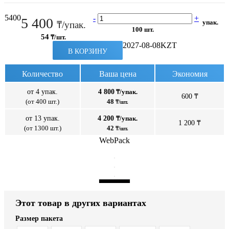
5400
-
+
5 400
упак.
₸/упак.
100 шт.
54
₸/шт.
2027-08-08
KZT
В КОРЗИНУ
Количество
Ваша цена
Экономия
от 4 упак.
4 800
₸/упак.
600 ₸
(от 400 шт.)
48
₸/шт.
от 13 упак.
4 200
₸/упак.
1 200 ₸
(от 1300 шт.)
42
₸/шт.
WebPack
Этот товар в других вариантах
Размер пакета