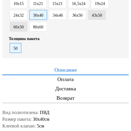
10x15
11x21
15x21
16,5х24
19х24
24х32
30x40
34х46
36х50
43х50
66х50
80х60
Толщина пакета
50
Описание
Оплата
Доставка
Возврат
Вид полиэтилена:
ПВД
Размер пакета:
30x40см
Клеевой клапан:
5см