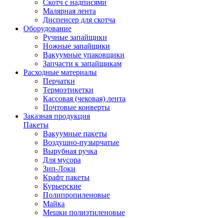
Скотч с надписями
Малярная лента
Диспенсер для скотча
Оборудование
Ручные запайщики
Ножные запайщики
Вакуумные упаковщики
Запчасти к запайщикам
Расходные материалы
Перчатки
Термоэтикетки
Кассовая (чековая) лента
Почтовые конверты
Заказная продукция
Пакеты
Вакуумные пакеты
Воздушно-пузырчатые
Вырубная ручка
Для мусора
Зип-Локи
Крафт пакеты
Курьерские
Полипропиленовые
Майка
Мешки полиэтиленовые