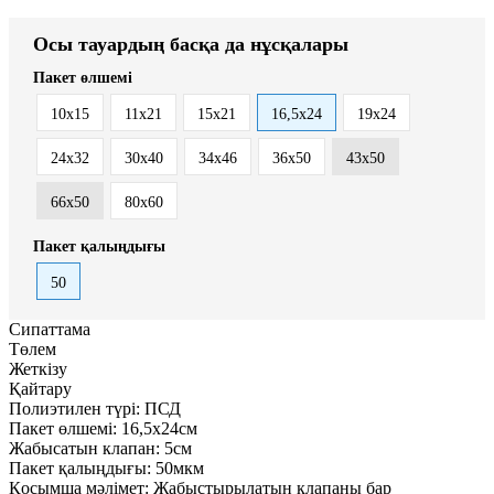
Осы тауардың басқа да нұсқалары
Пакет өлшемі
10x15
11x21
15x21
16,5х24
19х24
24х32
30x40
34х46
36х50
43х50
66х50
80х60
Пакет қалыңдығы
50
Сипаттама
Төлем
Жеткізу
Қайтару
Полиэтилен түрі:
ПСД
Пакет өлшемі:
16,5х24см
Жабысатын клапан:
5см
Пакет қалыңдығы:
50мкм
Қосымша мәлімет:
Жабыстырылатын клапаны бар