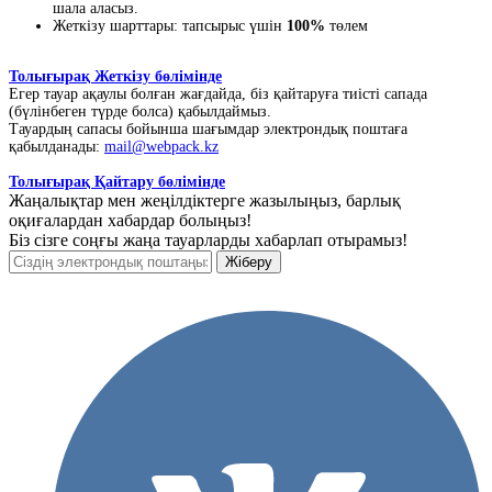
шала аласыз.
Жеткізу шарттары: тапсырыс үшін
100%
төлем
Толығырақ Жеткізу бөлімінде
Егер тауар ақаулы болған жағдайда, біз қайтаруға тиісті сапада
(бүлінбеген түрде болса) қабылдаймыз.
Тауардың сапасы бойынша шағымдар электрондық поштаға
қабылданады:
mail@webpack.kz
Толығырақ Қайтару бөлімінде
Жаңалықтар мен жеңілдіктерге жазылыңыз, барлық
оқиғалардан хабардар болыңыз!
Біз сізге соңғы жаңа тауарларды хабарлап отырамыз!