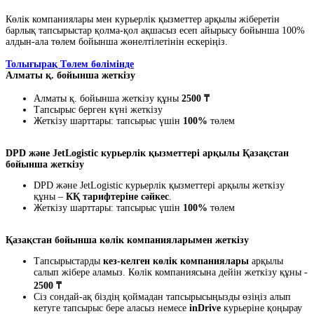
Көлік компаниялары мен курьерлік қызметтер арқылы жіберетін
барлық тапсырыстар қолма-қол ақшасыз есеп айырысу бойынша 100%
алдын-ала төлем бойынша жөнелтілетінін ескеріңіз.
Толығырақ Төлем бөлімінде
Алматы қ. бойынша жеткізу
Алматы қ. бойынша жеткізу құны
2500 ₸
Тапсырыс берген күні жеткізу
Жеткізу шарттары: тапсырыс үшін
100%
төлем
DPD және JetLogistic курьерлік қызметтері арқылы Қазақстан
бойынша жеткізу
DPD және JetLogistic курьерлік қызметтері арқылы жеткізу
құны –
КҚ тарифтеріне сәйкес
.
Жеткізу шарттары: тапсырыс үшін
100%
төлем
Қазақстан бойынша көлік компанияларымен жеткізу
Тапсырыстарды
кез-келген көлік компаниялары
арқылы
салып жібере аламыз. Көлік компаниясына дейін жеткізу құны -
2500 ₸
Сіз сондай-ақ біздің қоймадан тапсырысыңызды өзіңіз алып
кетуге тапсырыс бере аласыз немесе
inDrive
курьеріне қоңырау