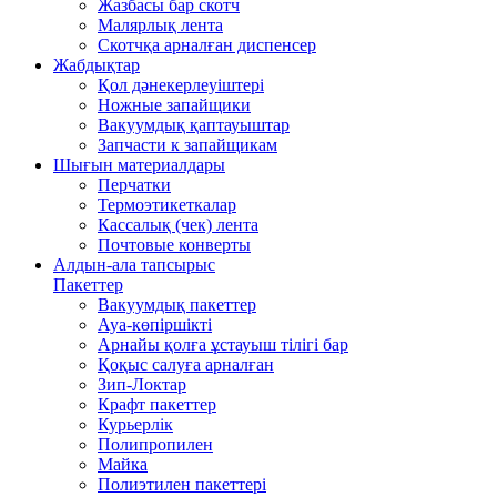
Жазбасы бар скотч
Малярлық лента
Скотчқа арналған диспенсер
Жабдықтар
Қол дәнекерлеуіштері
Ножные запайщики
Вакуумдық қаптауыштар
Запчасти к запайщикам
Шығын материалдары
Перчатки
Термоэтикеткалар
Кассалық (чек) лента
Почтовые конверты
Алдын-ала тапсырыс
Пакеттер
Вакуумдық пакеттер
Ауа-көпіршікті
Арнайы қолға ұстауыш тілігі бар
Қоқыс салуға арналған
Зип-Локтар
Крафт пакеттер
Курьерлік
Полипропилен
Майка
Полиэтилен пакеттері