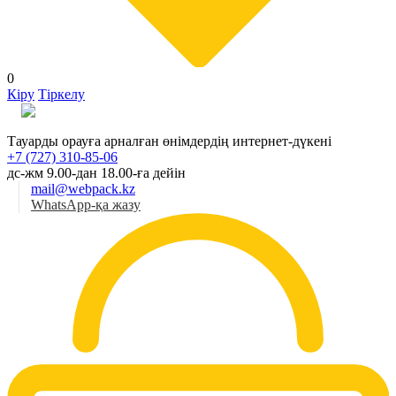
0
Кіру
Тіркелу
Қаз
Тауарды орауға арналған өнімдердің интернет-дүкені
+7 (727) 310-85-06
дс-жм 9.00-дан 18.00-ға дейін
mail@webpack.kz
WhatsApp-қа жазу