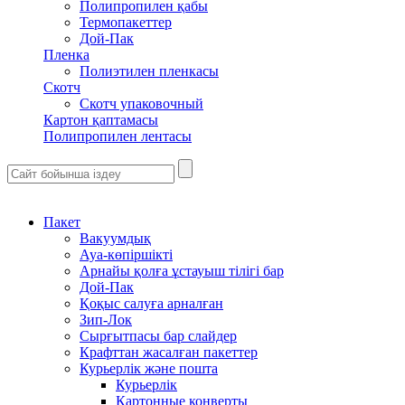
Полипропилен қабы
Термопакеттер
Дой-Пак
Пленка
Полиэтилен пленкасы
Скотч
Скотч упаковочный
Картон қаптамасы
Полипропилен лентасы
Пакет
Вакуумдық
Ауа-көпіршікті
Арнайы қолға ұстауыш тілігі бар
Дой-Пак
Қоқыс салуға арналған
Зип-Лок
Сырғытпасы бар слайдер
Крафттан жасалған пакеттер
Курьерлік және пошта
Курьерлік
Картонные конверты