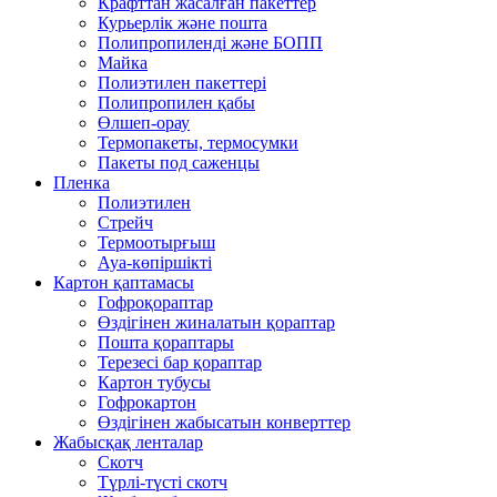
Крафттан жасалған пакеттер
Курьерлік және пошта
Полипропиленді және БОПП
Майка
Полиэтилен пакеттері
Полипропилен қабы
Өлшеп-орау
Термопакеты, термосумки
Пакеты под саженцы
Пленка
Полиэтилен
Стрейч
Термоотырғыш
Ауа-көпіршікті
Картон қаптамасы
Гофроқораптар
Өздігінен жиналатын қораптар
Пошта қораптары
Терезесі бар қораптар
Картон тубусы
Гофрокартон
Өздігінен жабысатын конверттер
Жабысқақ ленталар
Скотч
Түрлі-түсті скотч