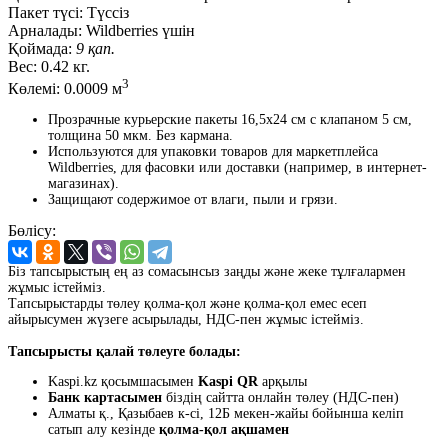
Пакет түсі:
Түссіз
Арналады:
Wildberries үшін
Қоймада:
9 қап.
Вес:
0.42 кг.
3
Көлемі:
0.0009 м
Прозрачные курьерские пакеты 16,5x24 см с клапаном 5 см,
толщина 50 мкм. Без кармана.
Используются для упаковки товаров для маркетплейса
Wildberries, для фасовки или доставки (например, в интернет-
магазинах).
Защищают содержимое от влаги, пыли и грязи.
Бөлісу:
Біз тапсырыстың ең аз сомасынсыз заңды және жеке тұлғалармен
жұмыс істейміз.
Тапсырыстарды төлеу қолма-қол және қолма-қол емес есеп
айырысумен жүзеге асырылады, НДС-пен жұмыс істейміз.
Тапсырысты қалай төлеуге болады:
Kaspi.kz қосымшасымен
Kaspi QR
арқылы
Банк картасымен
біздің сайтта онлайн төлеу (НДС-пен)
Алматы қ., Қазыбаев к-сі, 12Б мекен-жайы бойынша келіп
сатып алу кезінде
қолма-қол ақшамен