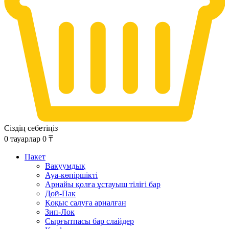
Сіздің себетіңіз
0
тауарлар
0
₸
Пакет
Вакуумдық
Ауа-көпіршікті
Арнайы қолға ұстауыш тілігі бар
Дой-Пак
Қоқыс салуға арналған
Зип-Лок
Сырғытпасы бар слайдер