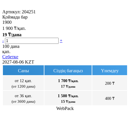
Артикул:
204251
Қоймада бар
1900
1 900
₸/қап.
19
₸/дана
-
+
100 дана
қап.
Себетке
2027-08-06
KZT
Саны
Сіздің бағаңыз
Үнемдеу
от 12 қап.
1 700
₸/қап.
200 ₸
(от 1200 дана)
17
₸/дана
от 36 қап.
1 500
₸/қап.
400 ₸
(от 3600 дана)
15
₸/дана
WebPack