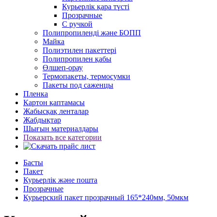
Курьерлік қара түсті
Прозрачные
С ручкой
Полипропиленді және БОПП
Майка
Полиэтилен пакеттері
Полипропилен қабы
Өлшеп-орау
Термопакеты, термосумки
Пакеты под саженцы
Пленка
Картон қаптамасы
Жабысқақ ленталар
Жабдықтар
Шығын материалдары
Показать все категории
Басты
Пакет
Курьерлік және пошта
Прозрачные
Курьерский пакет прозрачный 165*240мм, 50мкм