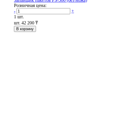
Запайщик пакетов FS-500 (без ножа)
Розничная цена:
-
+
1 шт.
шт.
42 200 ₸
В корзину