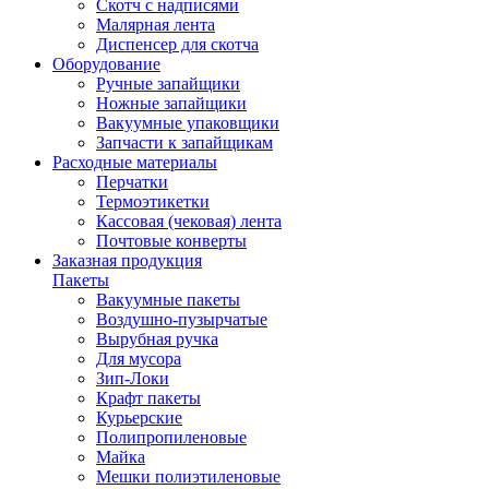
Скотч с надписями
Малярная лента
Диспенсер для скотча
Оборудование
Ручные запайщики
Ножные запайщики
Вакуумные упаковщики
Запчасти к запайщикам
Расходные материалы
Перчатки
Термоэтикетки
Кассовая (чековая) лента
Почтовые конверты
Заказная продукция
Пакеты
Вакуумные пакеты
Воздушно-пузырчатые
Вырубная ручка
Для мусора
Зип-Локи
Крафт пакеты
Курьерские
Полипропиленовые
Майка
Мешки полиэтиленовые