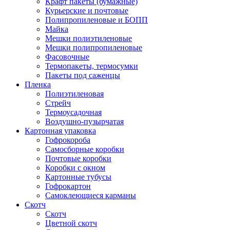
Крафт пакеты (бумажные)
Курьерские и почтовые
Полипропиленовые и БОПП
Майка
Мешки полиэтиленовые
Мешки полипропиленовые
Фасовочные
Термопакеты, термосумки
Пакеты под саженцы
Пленка
Полиэтиленовая
Стрейч
Термоусадочная
Воздушно-пузырчатая
Картонная упаковка
Гофрокороба
Самосборные коробки
Почтовые коробки
Коробки с окном
Картонные тубусы
Гофрокартон
Самоклеющиеся карманы
Скотч
Скотч
Цветной скотч