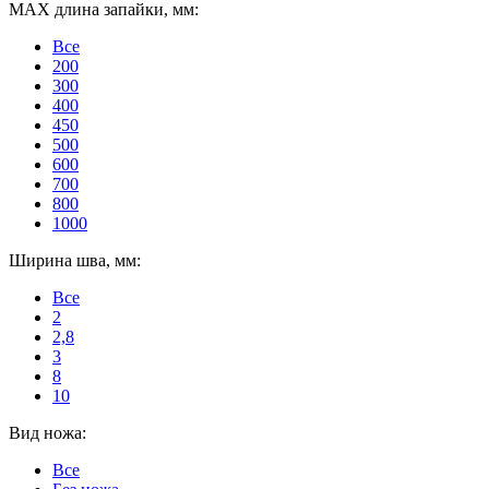
MAX длина запайки, мм:
Все
200
300
400
450
500
600
700
800
1000
Ширина шва, мм:
Все
2
2,8
3
8
10
Вид ножа:
Все