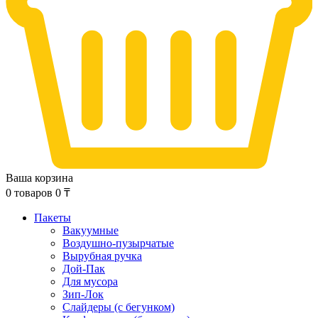
Ваша корзина
0
товаров
0
₸
Пакеты
Вакуумные
Воздушно-пузырчатые
Вырубная ручка
Дой-Пак
Для мусора
Зип-Лок
Слайдеры (с бегунком)