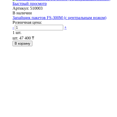
Быстрый просмотр
Артикул: 510003
В наличии
Запайщик пакетов FS-300М (с центральным ножом)
Розничная цена:
-
+
1 шт.
шт.
47 400 ₸
В корзину