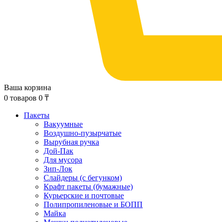
Ваша корзина
0
товаров
0
₸
Пакеты
Вакуумные
Воздушно-пузырчатые
Вырубная ручка
Дой-Пак
Для мусора
Зип-Лок
Слайдеры (с бегунком)
Крафт пакеты (бумажные)
Курьерские и почтовые
Полипропиленовые и БОПП
Майка