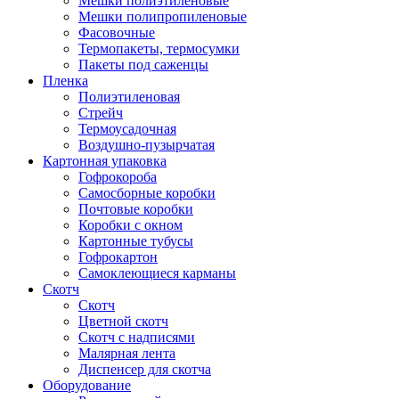
Мешки полиэтиленовые
Мешки полипропиленовые
Фасовочные
Термопакеты, термосумки
Пакеты под саженцы
Пленка
Полиэтиленовая
Стрейч
Термоусадочная
Воздушно-пузырчатая
Картонная упаковка
Гофрокороба
Самосборные коробки
Почтовые коробки
Коробки с окном
Картонные тубусы
Гофрокартон
Самоклеющиеся карманы
Скотч
Скотч
Цветной скотч
Скотч с надписями
Малярная лента
Диспенсер для скотча
Оборудование