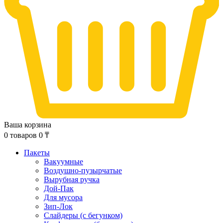
Ваша корзина
0
товаров
0
₸
Пакеты
Вакуумные
Воздушно-пузырчатые
Вырубная ручка
Дой-Пак
Для мусора
Зип-Лок
Слайдеры (с бегунком)