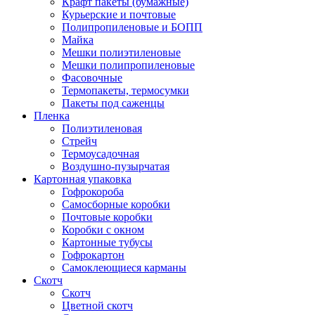
Крафт пакеты (бумажные)
Курьерские и почтовые
Полипропиленовые и БОПП
Майка
Мешки полиэтиленовые
Мешки полипропиленовые
Фасовочные
Термопакеты, термосумки
Пакеты под саженцы
Пленка
Полиэтиленовая
Стрейч
Термоусадочная
Воздушно-пузырчатая
Картонная упаковка
Гофрокороба
Самосборные коробки
Почтовые коробки
Коробки с окном
Картонные тубусы
Гофрокартон
Самоклеющиеся карманы
Скотч
Скотч
Цветной скотч