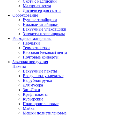
Скотч с надписями
Малярная лента
Диспенсер для скотча
Оборудование
Ручные запайщики
Ножные запайщики
Вакуумные упаковщики
Запчасти к запайщикам
Расходные материалы
Перчатки
Термоэтикетки
Кассовая (чековая) лента
Почтовые конверты
Заказная продукция
Пакеты
Вакуумные пакеты
Воздушно-пузырчатые
Вырубная ручка
Для мусора
Зип-Локи
Крафт пакеты
Курьерские
Полипропиленовые
Майка
Мешки полиэтиленовые