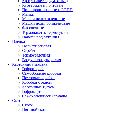
Крафт пакеты (бумажные)
Курьерские и почтовые
Полипропиленовые и БОПП
Майка
Мешки полиэтиленовые
Мешки полипропиленовые
Фасовочные
Термопакеты, термосумки
Пакеты под саженцы
Пленка
Полиэтиленовая
Стрейч
Термоусадочная
Воздушно-пузырчатая
Картонная упаковка
Гофрокороба
Самосборные коробки
Почтовые коробки
Коробки с окном
Картонные тубусы
Гофрокартон
Самоклеющиеся карманы
Скотч
Скотч
Цветной скотч