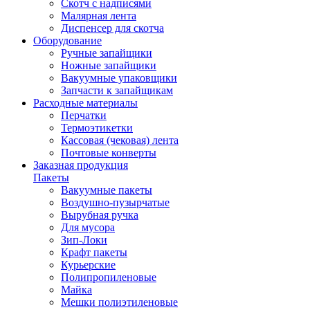
Скотч с надписями
Малярная лента
Диспенсер для скотча
Оборудование
Ручные запайщики
Ножные запайщики
Вакуумные упаковщики
Запчасти к запайщикам
Расходные материалы
Перчатки
Термоэтикетки
Кассовая (чековая) лента
Почтовые конверты
Заказная продукция
Пакеты
Вакуумные пакеты
Воздушно-пузырчатые
Вырубная ручка
Для мусора
Зип-Локи
Крафт пакеты
Курьерские
Полипропиленовые
Майка
Мешки полиэтиленовые