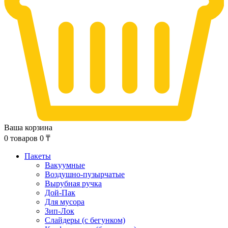
Ваша корзина
0
товаров
0
₸
Пакеты
Вакуумные
Воздушно-пузырчатые
Вырубная ручка
Дой-Пак
Для мусора
Зип-Лок
Слайдеры (с бегунком)