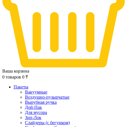
Ваша корзина
0
товаров
0
₸
Пакеты
Вакуумные
Воздушно-пузырчатые
Вырубная ручка
Дой-Пак
Для мусора
Зип-Лок
Слайдеры (с бегунком)