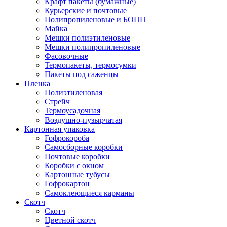
Крафт пакеты (бумажные)
Курьерские и почтовые
Полипропиленовые и БОПП
Майка
Мешки полиэтиленовые
Мешки полипропиленовые
Фасовочные
Термопакеты, термосумки
Пакеты под саженцы
Пленка
Полиэтиленовая
Стрейч
Термоусадочная
Воздушно-пузырчатая
Картонная упаковка
Гофрокороба
Самосборные коробки
Почтовые коробки
Коробки с окном
Картонные тубусы
Гофрокартон
Самоклеющиеся карманы
Скотч
Скотч
Цветной скотч