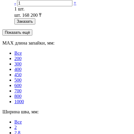
-
+
1 шт.
шт.
168 200 ₸
Заказать
Показать ещё
MAX длина запайки, мм:
Все
200
300
400
450
500
600
700
800
1000
Ширина шва, мм:
Все
2
2,8