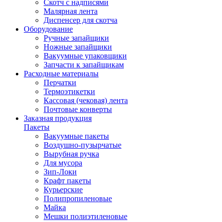
Скотч с надписями
Малярная лента
Диспенсер для скотча
Оборудование
Ручные запайщики
Ножные запайщики
Вакуумные упаковщики
Запчасти к запайщикам
Расходные материалы
Перчатки
Термоэтикетки
Кассовая (чековая) лента
Почтовые конверты
Заказная продукция
Пакеты
Вакуумные пакеты
Воздушно-пузырчатые
Вырубная ручка
Для мусора
Зип-Локи
Крафт пакеты
Курьерские
Полипропиленовые
Майка
Мешки полиэтиленовые