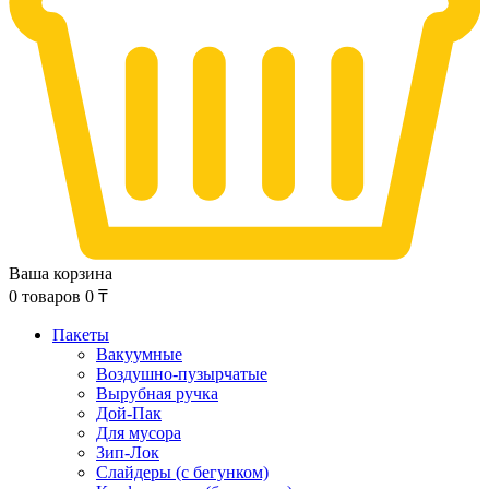
Ваша корзина
0
товаров
0
₸
Пакеты
Вакуумные
Воздушно-пузырчатые
Вырубная ручка
Дой-Пак
Для мусора
Зип-Лок
Слайдеры (с бегунком)