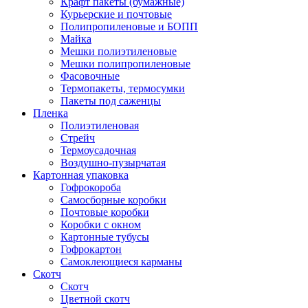
Крафт пакеты (бумажные)
Курьерские и почтовые
Полипропиленовые и БОПП
Майка
Мешки полиэтиленовые
Мешки полипропиленовые
Фасовочные
Термопакеты, термосумки
Пакеты под саженцы
Пленка
Полиэтиленовая
Стрейч
Термоусадочная
Воздушно-пузырчатая
Картонная упаковка
Гофрокороба
Самосборные коробки
Почтовые коробки
Коробки с окном
Картонные тубусы
Гофрокартон
Самоклеющиеся карманы
Скотч
Скотч
Цветной скотч