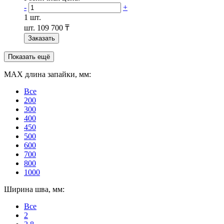
-
+
1 шт.
шт.
109 700 ₸
Заказать
Показать ещё
MAX длина запайки, мм:
Все
200
300
400
450
500
600
700
800
1000
Ширина шва, мм:
Все
2