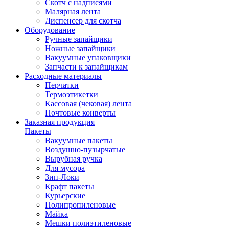
Скотч с надписями
Малярная лента
Диспенсер для скотча
Оборудование
Ручные запайщики
Ножные запайщики
Вакуумные упаковщики
Запчасти к запайщикам
Расходные материалы
Перчатки
Термоэтикетки
Кассовая (чековая) лента
Почтовые конверты
Заказная продукция
Пакеты
Вакуумные пакеты
Воздушно-пузырчатые
Вырубная ручка
Для мусора
Зип-Локи
Крафт пакеты
Курьерские
Полипропиленовые
Майка
Мешки полиэтиленовые