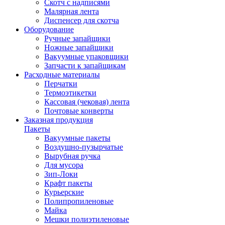
Скотч с надписями
Малярная лента
Диспенсер для скотча
Оборудование
Ручные запайщики
Ножные запайщики
Вакуумные упаковщики
Запчасти к запайщикам
Расходные материалы
Перчатки
Термоэтикетки
Кассовая (чековая) лента
Почтовые конверты
Заказная продукция
Пакеты
Вакуумные пакеты
Воздушно-пузырчатые
Вырубная ручка
Для мусора
Зип-Локи
Крафт пакеты
Курьерские
Полипропиленовые
Майка
Мешки полиэтиленовые