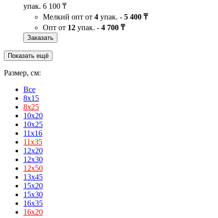
упак.
6 100 ₸
Мелкий опт от
4
упак. -
5 400 ₸
Опт от
12
упак. -
4 700 ₸
Заказать
Показать ещё
Размер, см:
Все
8x15
8х25
10x20
10x25
11x16
11х35
12x20
12x30
12х50
13x45
15x20
15x30
16x35
16х20