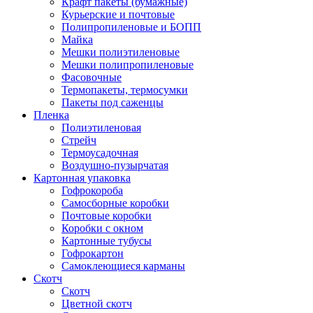
Крафт пакеты (бумажные)
Курьерские и почтовые
Полипропиленовые и БОПП
Майка
Мешки полиэтиленовые
Мешки полипропиленовые
Фасовочные
Термопакеты, термосумки
Пакеты под саженцы
Пленка
Полиэтиленовая
Стрейч
Термоусадочная
Воздушно-пузырчатая
Картонная упаковка
Гофрокороба
Самосборные коробки
Почтовые коробки
Коробки с окном
Картонные тубусы
Гофрокартон
Самоклеющиеся карманы
Скотч
Скотч
Цветной скотч