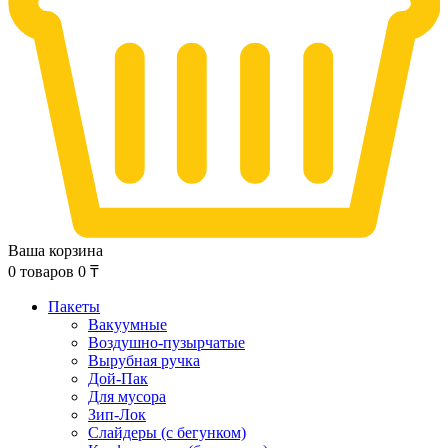
Ваша корзина
0
товаров
0
₸
Пакеты
Вакуумные
Воздушно-пузырчатые
Вырубная ручка
Дой-Пак
Для мусора
Зип-Лок
Слайдеры (с бегунком)