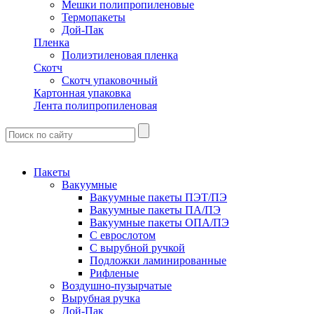
Мешки полипропиленовые
Термопакеты
Дой-Пак
Пленка
Полиэтиленовая пленка
Скотч
Скотч упаковочный
Картонная упаковка
Лента полипропиленовая
Пакеты
Вакуумные
Вакуумные пакеты ПЭТ/ПЭ
Вакуумные пакеты ПА/ПЭ
Вакуумные пакеты ОПА/ПЭ
С еврослотом
С вырубной ручкой
Подложки ламинированные
Рифленые
Воздушно-пузырчатые
Вырубная ручка
Дой-Пак